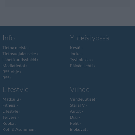
Info
Yhteistyössä
Tietoa meistä
Kesä!
Tietosuojalauseke
Jocka
Lähetä uutisvinkki
Tyyliniekka
Mediatiedot
Päivän Lehti
RSS-ohje
RSS
Lifestyle
Viihde
Matkailu
Viihdeuutiset
Fitness
StaraTV
Lifestyle
Autot
Terveys
Digi
Ruoka
Pelit
Koti & Asuminen
Elokuvat