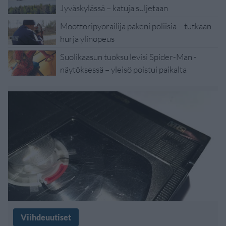
Jyväskylässä – katuja suljetaan
Moottoripyöräilijä pakeni poliisia – tutkaan
hurja ylinopeus
Suolikaasun tuoksu levisi Spider-Man -
näytöksessä – yleisö poistui paikalta
Viihdeuutiset