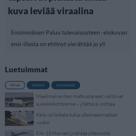
kuva leviää viraalina
Ensimmäisen Paluu tulevaisuuteen -elokuvan
ensi-illasta on ehtinyt vierähtää jo yli
Luetuimmat
PÄIVÄ
VIIKKO
KUUKAUSI
Maailman eniten matkustaneet valitsivat
suosikkikohteensa – yllättävä voittaja
Kela voi leikata tukia ulkomaanmatkan
vuoksi
F/A-18 Hornet jyrähtää ylilennolle