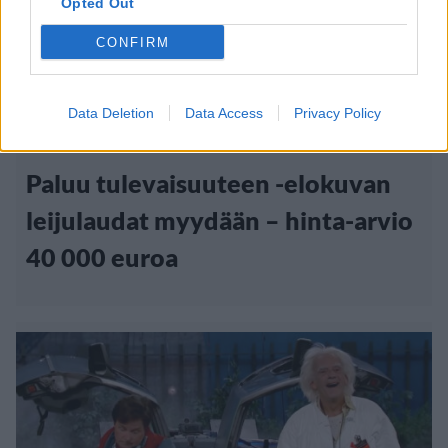
Opted Out
CONFIRM
Viihdeuutiset
Data Deletion
Data Access
Privacy Policy
26.2.2017, 8:30
Paluu tulevaisuuteen -elokuvan
leijulaudat myydään – hinta-arvio
40 000 euroa