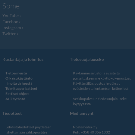
Some
YouTube
Facebook
Instagram
Twitter
Kustantaja ja toimitus
Tietosuojalauseke
Tietoa meistä
Käytämme sivustolla evästeitä
Oikaisukäytäntö
parantaaksemme käyttökokemustasi.
Ilmoita virheestä
Käyttämällä sivustoa hyväksyt
Toimitusperiaatteet
evästeiden tallentamisen laitteellesi.
Eettiset ohjeet
AI-käytäntö
Verkkopalvelun
tiedosuojalauseke
löytyy tästä
.
Tiedotteet
Mediamyynti
Lehdistötiedotteet pyydetään
Nostemedia Oy
lähettämään sähköpostitse
Puh. +358 40 356 1332