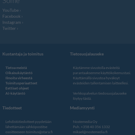
Some
YouTube
Facebook
Instagram
Twitter
Kustantaja ja toimitus
Tietosuojalauseke
Tietoa meistä
Käytämme sivustolla evästeitä
Oikaisukäytäntö
parantaaksemme käyttökokemustasi.
Ilmoita virheestä
Käyttämällä sivustoa hyväksyt
Toimitusperiaatteet
evästeiden tallentamisen laitteellesi.
Eettiset ohjeet
AI-käytäntö
Verkkopalvelun
tiedosuojalauseke
löytyy tästä
.
Tiedotteet
Mediamyynti
Lehdistötiedotteet pyydetään
Nostemedia Oy
lähettämään sähköpostitse
Puh. +358 40 356 1332
osoitteeseen
toimitus@stara.fi
mikael@nostemedia.fi