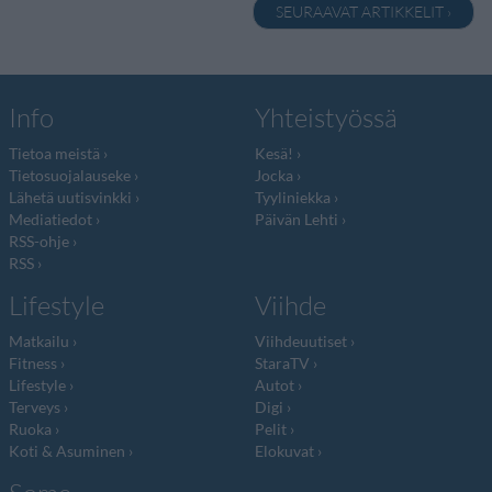
SEURAAVAT ARTIKKELIT ›
Info
Yhteistyössä
Tietoa meistä
Kesä!
Tietosuojalauseke
Jocka
Lähetä uutisvinkki
Tyyliniekka
Mediatiedot
Päivän Lehti
RSS-ohje
RSS
Lifestyle
Viihde
Matkailu
Viihdeuutiset
Fitness
StaraTV
Lifestyle
Autot
Terveys
Digi
Ruoka
Pelit
Koti & Asuminen
Elokuvat