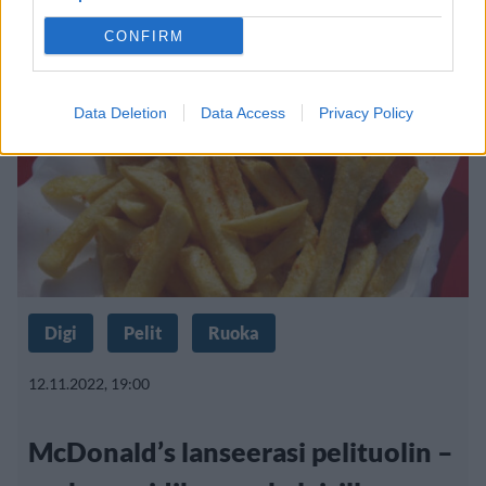
CONFIRM
Data Deletion
Data Access
Privacy Policy
Digi
Pelit
Ruoka
12.11.2022, 19:00
McDonald’s lanseerasi pelituolin –