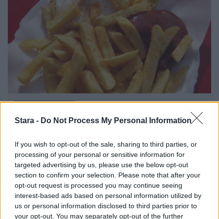
Viihdeuutiset
Stara -
Do Not Process My Personal Information
3.3.2023, 11:30
If you wish to opt-out of the sale, sharing to third parties, or
processing of your personal or sensitive information for
Mies söi tyttöystävältään yhden
targeted advertising by us, please use the below opt-out
section to confirm your selection. Please note that after your
ranskalaisen – nainen yritti ajaa
opt-out request is processed you may continue seeing
interest-based ads based on personal information utilized by
autolla yli
us or personal information disclosed to third parties prior to
your opt-out. You may separately opt-out of the further