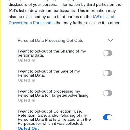
disclosure of your personal information by third parties on the
IAB’s list of downstream participants. This information may
also be disclosed by us to third parties on the
IAB’s List of
Downstream Participants
that may further disclose it to other
third parties.
Personal Data Processing Opt Outs
I want to opt-out of the Sharing of my
personal data.
Opted In
I want to opt-out of the Sale of my
Personal Data.
Opted In
Lifestyle
Terveys
I want to opt-out of processing my
Personal Data for Targeted Advertising.
4.2.2023, 12:00
Opted In
I want to opt-out of Collection, Use,
Tuore tutkimustulos: Roskaruoka
Retention, Sale, and/or Sharing of my
Personal Data that Is Unrelated with the
lisää etenkin naisten syöpäriskiä
Purposes for which it was collected.
Opted Out