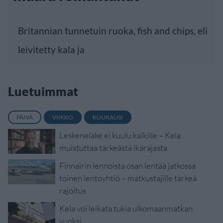
Britannian tunnetuin ruoka, fish and chips, eli
leivitetty kala ja
Luetuimmat
PÄIVÄ
VIIKKO
KUUKAUSI
Leskeneläke ei kuulu kaikille – Kela
muistuttaa tärkeästä ikärajasta
Finnairin lennoista osan lentää jatkossa
toinen lentoyhtiö – matkustajille tärkeä
rajoitus
Kela voi leikata tukia ulkomaanmatkan
vuoksi