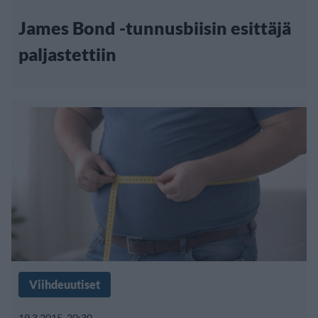
James Bond -tunnusbiisin esittäjä
paljastettiin
Viihdeuutiset
19.3.2015, 20:30