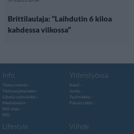
Brittilaulaja: ”Laihdutin 6 kiloa
kahdessa viikossa”
Info
Yhteistyössä
Tietoa meistä
Kesä!
Tietosuojalauseke
Jocka
Lähetä uutisvinkki
Tyyliniekka
Mediatiedot
Päivän Lehti
RSS-ohje
RSS
Lifestyle
Viihde