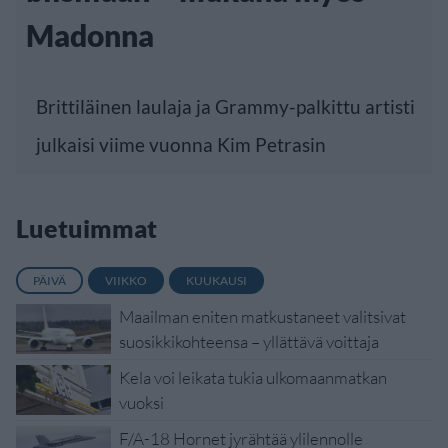
Madonna
Brittiläinen laulaja ja Grammy-palkittu artisti
julkaisi viime vuonna Kim Petrasin
Luetuimmat
PÄIVÄ
VIIKKO
KUUKAUSI
Maailman eniten matkustaneet valitsivat
suosikkikohteensa – yllättävä voittaja
Kela voi leikata tukia ulkomaanmatkan
vuoksi
F/A-18 Hornet jyrähtää ylilennolle