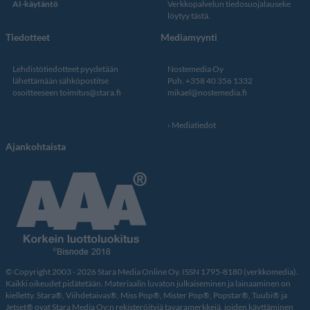
AI-käytäntö
Verkkopalvelun
tiedosuojalauseke
löytyy tästä
.
Tiedotteet
Mediamyynti
Lehdistötiedotteet pyydetään
Nostemedia Oy
lähettämään sähköpostitse
Puh. +358 40 356 1332
osoitteeseen
toimitus@stara.fi
mikael@nostemedia.fi
Mediatiedot
Ajankohtaista
© Copyright 2003 - 2026 Stara Media Online Oy. ISSN 1795-8180 (verkkomedia).
Kaikki oikeudet pidätetään. Materiaalin luvaton julkaiseminen ja lainaaminen on
kielletty. Stara®, Viihdetaivas®, Miss Pop®, Mister Pop®, Popstar®, Tuubi® ja
Jetset® ovat Stara Media Oy:n rekisteröityjä tavaramerkkejä, joiden käyttäminen