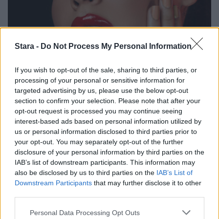
Stara -
Do Not Process My Personal Information
Lifestyle
Viihdeuutiset
If you wish to opt-out of the sale, sharing to third parties, or
processing of your personal or sensitive information for
targeted advertising by us, please use the below opt-out
29.10.2020, 16:40
section to confirm your selection. Please note that after your
opt-out request is processed you may continue seeing
Sam Smith rakastaa
interest-based ads based on personal information utilized by
us or personal information disclosed to third parties prior to
kauneudenhoitoa:
your opt-out. You may separately opt-out of the further
disclosure of your personal information by third parties on the
”Meikkaaminen on iso osa
IAB’s list of downstream participants. This information may
elämääni”
also be disclosed by us to third parties on the
IAB’s List of
Downstream Participants
that may further disclose it to other
third parties.
Personal Data Processing Opt Outs