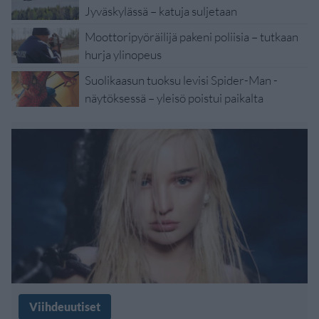
Jyväskylässä – katuja suljetaan
Moottoripyöräilijä pakeni poliisia – tutkaan
hurja ylinopeus
Suolikaasun tuoksu levisi Spider-Man -
näytöksessä – yleisö poistui paikalta
Viihdeuutiset