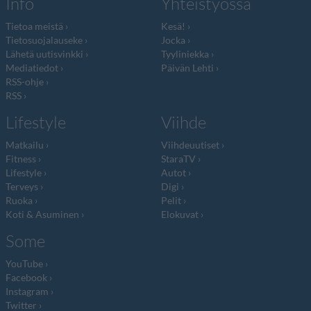
Info
Yhteistyössä
Tietoa meistä
Kesä!
Tietosuojalauseke
Jocka
Lähetä uutisvinkki
Tyyliniekka
Mediatiedot
Päivän Lehti
RSS-ohje
RSS
Lifestyle
Viihde
Matkailu
Viihdeuutiset
Fitness
StaraTV
Lifestyle
Autot
Terveys
Digi
Ruoka
Pelit
Koti & Asuminen
Elokuvat
Some
YouTube
Facebook
Instagram
Twitter