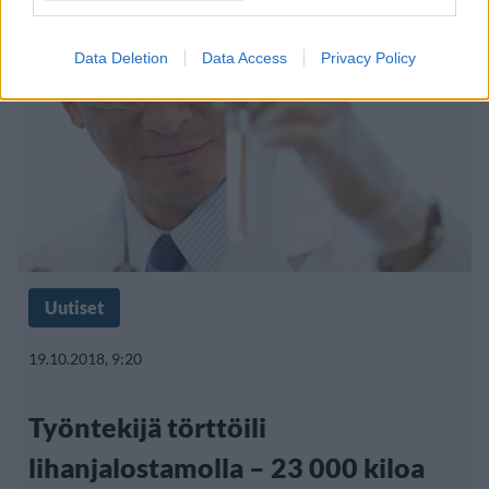
Data Deletion
Data Access
Privacy Policy
Uutiset
19.10.2018, 9:20
Työntekijä törttöili
lihanjalostamolla – 23 000 kiloa