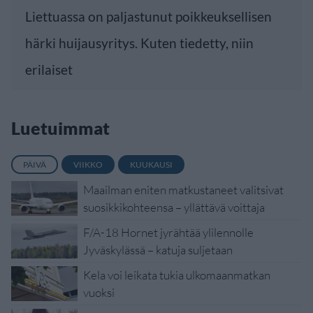
Liettuassa on paljastunut poikkeuksellisen
härki huijausyritys. Kuten tiedetty, niin
erilaiset
Luetuimmat
PÄIVÄ
VIIKKO
KUUKAUSI
Maailman eniten matkustaneet valitsivat
suosikkikohteensa – yllättävä voittaja
F/A-18 Hornet jyrähtää ylilennolle
Jyväskylässä – katuja suljetaan
Kela voi leikata tukia ulkomaanmatkan
vuoksi