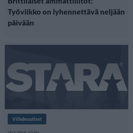
Brittiläiset ammattiliitot:
Työviikko on lyhennettävä neljään
päivään
Viihdeuutiset
29.4.2018, 12:00