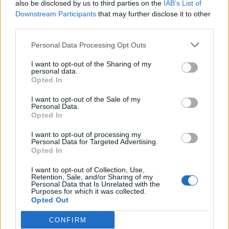
also be disclosed by us to third parties on the
IAB’s List of
Downstream Participants
that may further disclose it to other
third parties.
Personal Data Processing Opt Outs
I want to opt-out of the Sharing of my
personal data.
Opted In
I want to opt-out of the Sale of my
Personal Data.
Opted In
Autot
I want to opt-out of processing my
Personal Data for Targeted Advertising.
Opted In
12.1.2019, 16:40
I want to opt-out of Collection, Use,
Retention, Sale, and/or Sharing of my
Personal Data that Is Unrelated with the
Timelapse-video Teslan tehtaalta
Purposes for which it was collected.
Opted Out
– näin valmistuu Model 3
CONFIRM