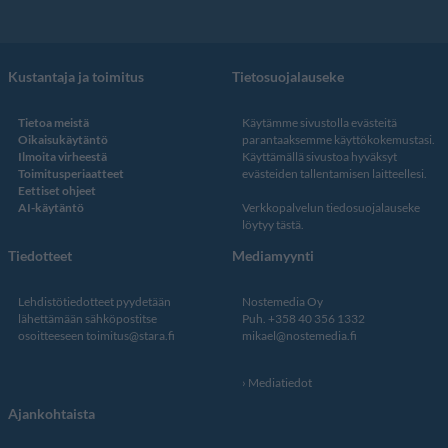
Kustantaja ja toimitus
Tietosuojalauseke
Tietoa meistä
Käytämme sivustolla evästeitä
Oikaisukäytäntö
parantaaksemme käyttökokemustasi.
Ilmoita virheestä
Käyttämällä sivustoa hyväksyt
Toimitusperiaatteet
evästeiden tallentamisen laitteellesi.
Eettiset ohjeet
AI-käytäntö
Verkkopalvelun
tiedosuojalauseke
löytyy tästä
.
Tiedotteet
Mediamyynti
Lehdistötiedotteet pyydetään
Nostemedia Oy
lähettämään sähköpostitse
Puh. +358 40 356 1332
osoitteeseen
toimitus@stara.fi
mikael@nostemedia.fi
Mediatiedot
Ajankohtaista