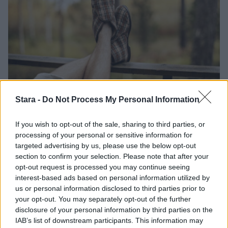
Stara -
Do Not Process My Personal Information
Viihdeuutiset
If you wish to opt-out of the sale, sharing to third parties, or
5.11.2019, 12:40
processing of your personal or sensitive information for
targeted advertising by us, please use the below opt-out
Reino ja Aino -tossujen tuotanto
section to confirm your selection. Please note that after your
opt-out request is processed you may continue seeing
Italiaan – Suomessa
interest-based ads based on personal information utilized by
us or personal information disclosed to third parties prior to
valmistaminen liian kallista
your opt-out. You may separately opt-out of the further
disclosure of your personal information by third parties on the
IAB’s list of downstream participants. This information may