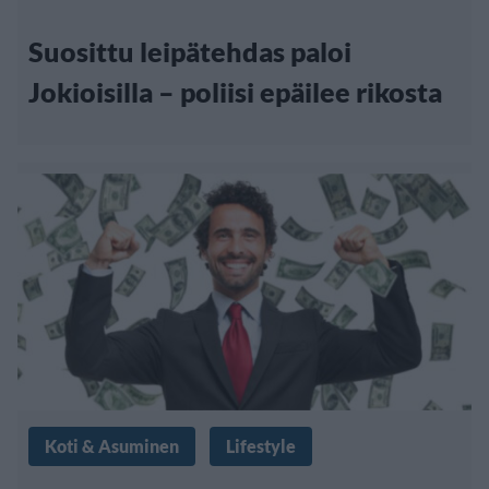
Suosittu leipätehdas paloi
Jokioisilla – poliisi epäilee rikosta
Koti & Asuminen
Lifestyle