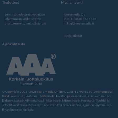
Tiedotteet
Mediamyynti
Lehdistötiedotteet pyydetään
Nostemedia Oy
lähettämään sähköpostitse
Puh. +358 40 356 1332
osoitteeseen
toimitus@stara.fi
mikael@nostemedia.fi
Mediatiedot
Ajankohtaista
© Copyright 2003 - 2026 Stara Media Online Oy. ISSN 1795-8180 (verkkomedia).
Kaikki oikeudet pidätetään. Materiaalin luvaton julkaiseminen ja lainaaminen on
kielletty. Stara®, Viihdetaivas®, Miss Pop®, Mister Pop®, Popstar®, Tuubi® ja
Jetset® ovat Stara Media Oy:n rekisteröityjä tavaramerkkejä, joiden käyttäminen
ilman lupaa on kielletty.