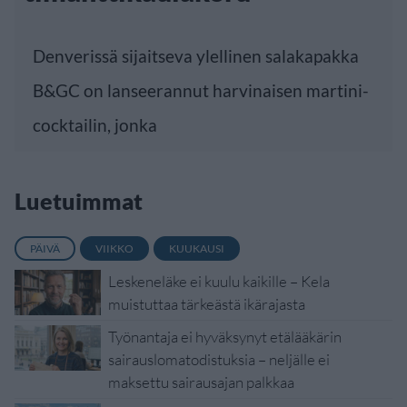
Denverissä sijaitseva ylellinen salakapakka
B&GC on lanseerannut harvinaisen martini-
cocktailin, jonka
Luetuimmat
PÄIVÄ
VIIKKO
KUUKAUSI
Leskeneläke ei kuulu kaikille – Kela
muistuttaa tärkeästä ikärajasta
Työnantaja ei hyväksynyt etälääkärin
sairauslomatodistuksia – neljälle ei
maksettu sairausajan palkkaa