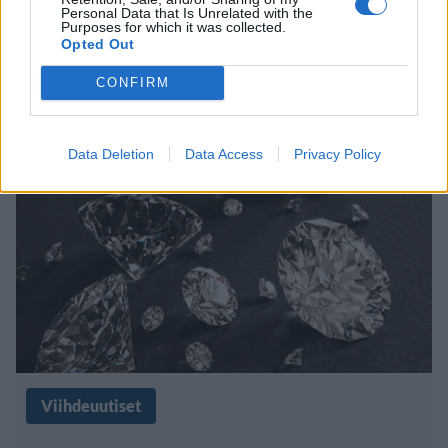
Turistin onnenpäivä – löysi 7,46
Personal Data that Is Unrelated with the
Purposes for which it was collected.
karaatin timantin
Opted Out
luonnonpuistosta
CONFIRM
Data Deletion
Data Access
Privacy Policy
Viihdeuutiset