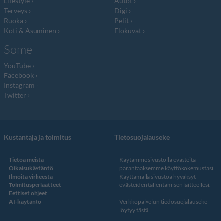
Lifestyle
Autot
Terveys
Digi
Ruoka
Pelit
Koti & Asuminen
Elokuvat
Some
YouTube
Facebook
Instagram
Twitter
Kustantaja ja toimitus
Tietosuojalauseke
Tietoa meistä
Käytämme sivustolla evästeitä
Oikaisukäytäntö
parantaaksemme käyttökokemustasi.
Ilmoita virheestä
Käyttämällä sivustoa hyväksyt
Toimitusperiaatteet
evästeiden tallentamisen laitteellesi.
Eettiset ohjeet
AI-käytäntö
Verkkopalvelun
tiedosuojalauseke
löytyy tästä
.