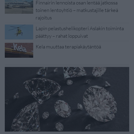
Finnairin lennoista osan lentää jatkossa
toinen lentoyhtiö – matkustajille tärkeä
rajoitus
Lapin pelastushelikopteri Aslakin toiminta
päättyy – rahat loppuivat
Kela muuttaa terapiakäytäntöä