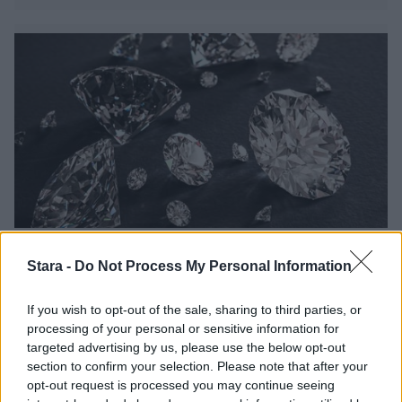
Ruoka
Viihdeuutiset
Stara -
Do Not Process My Personal Information
14.4.2024, 7:30
If you wish to opt-out of the sale, sharing to third parties, or
processing of your personal or sensitive information for
targeted advertising by us, please use the below opt-out
Leipomon omistaja kadotti
section to confirm your selection. Please note that after your
timantin – kehotti asiakkaita
opt-out request is processed you may continue seeing