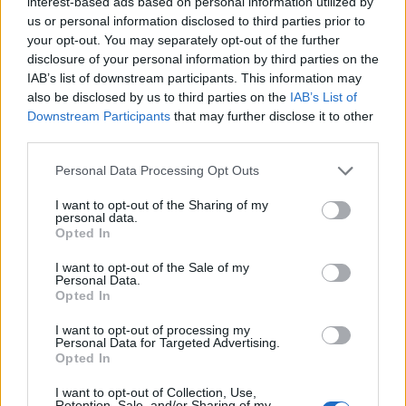
interest-based ads based on personal information utilized by
tarkistamaan keksit
us or personal information disclosed to third parties prior to
your opt-out. You may separately opt-out of the further
disclosure of your personal information by third parties on the
IAB’s list of downstream participants. This information may
also be disclosed by us to third parties on the
IAB’s List of
Downstream Participants
that may further disclose it to other
third parties.
Personal Data Processing Opt Outs
I want to opt-out of the Sharing of my
personal data.
Opted In
I want to opt-out of the Sale of my
Personal Data.
Opted In
Viihdeuutiset
I want to opt-out of processing my
Personal Data for Targeted Advertising.
25.1.2024, 15:00
Opted In
I want to opt-out of Collection, Use,
Retention, Sale, and/or Sharing of my