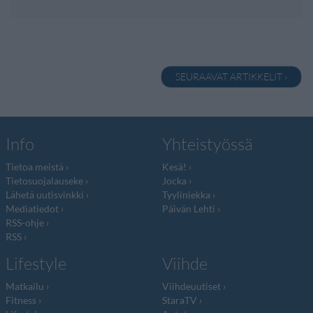
SEURAAVAT ARTIKKELIT ›
Info
Yhteistyössä
Tietoa meistä
Kesä!
Tietosuojalauseke
Jocka
Lähetä uutisvinkki
Tyyliniekka
Mediatiedot
Päivän Lehti
RSS-ohje
RSS
Lifestyle
Viihde
Matkailu
Viihdeuutiset
Fitness
StaraTV