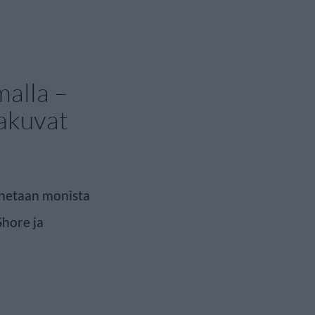
malla –
akuvat
nnetaan monista
Shore ja