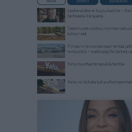
PÄIVÄ
VIIKKO
KUUKAUSI
Leskeneläke ei kuulu kaikille – Kel
tärkeästä ikärajasta
Sääennuste ulottuu nyt marraskuull
syksyn sää
Finnairin lennoista osan lentää jat
lentoyhtiö – matkustajille tärkeä ra
Kela muuttaa terapiakäytäntöä
Kela voi leikata tukia ulkomaanmat