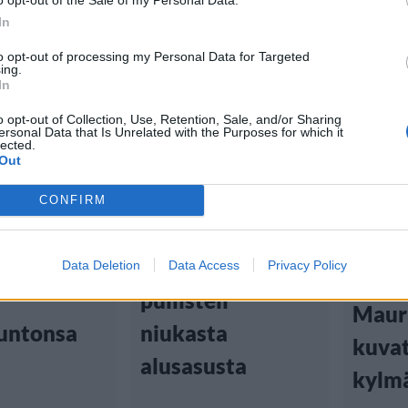
In
to opt-out of processing my Personal Data for Targeted
ing.
In
tiset
Viihdeuutiset
Matka
o opt-out of Collection, Use, Retention, Sale, and/or Sharing
ersonal Data that Is Unrelated with the Purposes for which it
lected.
 12:00
30.1.2024, 12:00
Viihd
Out
29.1.2024
Vicky Pattison
CONFIRM
vartalo!
esitteli
Vicky
Pattison
vartaloaan – povi
Data Deletion
Data Access
Privacy Policy
lomai
pullisteli
Mauri
untonsa
niukasta
kuvat
alusasusta
kylm