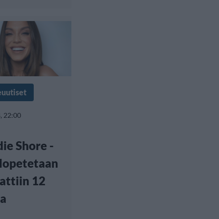
euutiset
, 22:00
ie Shore -
 lopetetaan
attiin 12
ta