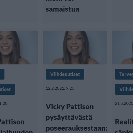
samaistua
Viihdeuutiset
Terve
12.2.2021, 9:20
tiset
Viihd
1:20
21.5.2020
Vicky Pattison
pysäyttävästä
Pattison
Reali
poseerauksestaan:
 laihuuden
sänky