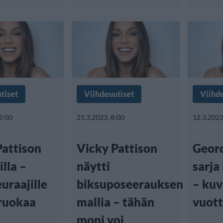
tiset
Viihdeuutiset
Viihd
2:00
21.3.2023, 8:00
12.3.2023
Pattison
Vicky Pattison
Geord
illa –
näytti
sarja
uraajille
biksuposeerauksen
– kuv
ruokaa
mallia – tähän
vuot
moni voi