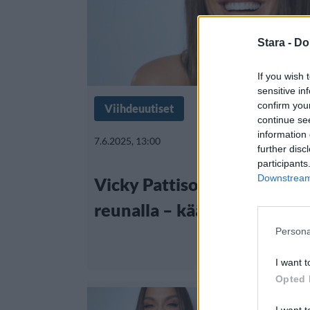
Stara -
Do
If you wish 
sensitive in
confirm you
Viihdeuutiset
continue se
information 
7.6.2025, 13:00
further disc
participants
Downstream 
Vicky Pattison poseerasi u
reunalla – käänsi miesten k
Persona
I want t
Opted 
I want t