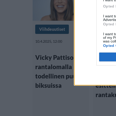
Opted 
I want 
Advertis
Opted 
Viihdeuutiset
Viihdeuu
I want t
of my P
was col
10.4.2025, 12:00
22.10.2024,
Opted 
Vicky Pattison
Mikä
rantalomalla –
unelma
todellinen puuma
Vicky 
biksuissa
esitteli
rantak