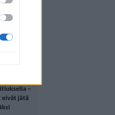
ilu
euutiset
, 8:00
 Pattison
li
tiuksella –
 eivät jätä
äksi