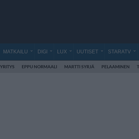
MATKAILU
DIGI
LUX
UUTISET
STARATV
YRITYS
EPPU NORMAALI
MARTTI SYRJÄ
PELAAMINEN