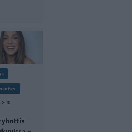
ys
euutiset
, 8:40
tyhottis
kuvissa –