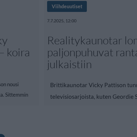
Viihdeuutiset
7.7.2025, 12:00
ky
Realitykaunotar lo
– koira
paljonpuhuvat rant
julkaistiin
son nousi
Brittikaunotar Vicky Pattison tu
ta. Sittemmin
televisiosarjoista, kuten Geordie 