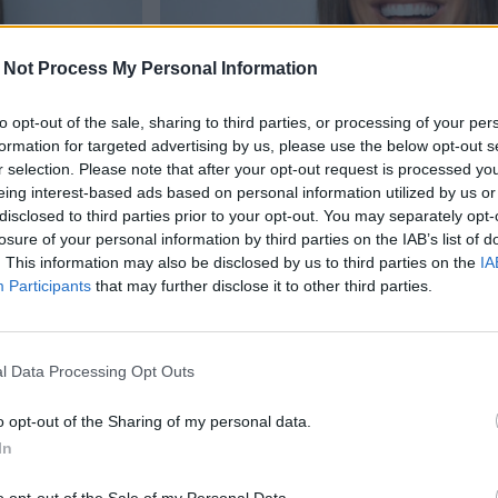
 Not Process My Personal Information
to opt-out of the sale, sharing to third parties, or processing of your per
formation for targeted advertising by us, please use the below opt-out s
r selection. Please note that after your opt-out request is processed y
Viihdeuutiset
eing interest-based ads based on personal information utilized by us or
disclosed to third parties prior to your opt-out. You may separately opt-
17.4.2025, 6:00
losure of your personal information by third parties on the IAB’s list of
. This information may also be disclosed by us to third parties on the
IA
Participants
that may further disclose it to other third parties.
ima-altaan
Realityhottis käänsi kats
atseet
bikineissä – viimeinen ku
leuat
l Data Processing Opt Outs
o opt-out of the Sharing of my personal data.
In
o opt-out of the Sale of my Personal Data.