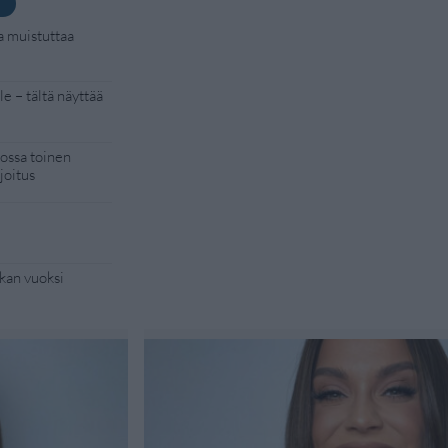
a muistuttaa
e – tältä näyttää
kossa toinen
joitus
kan vuoksi