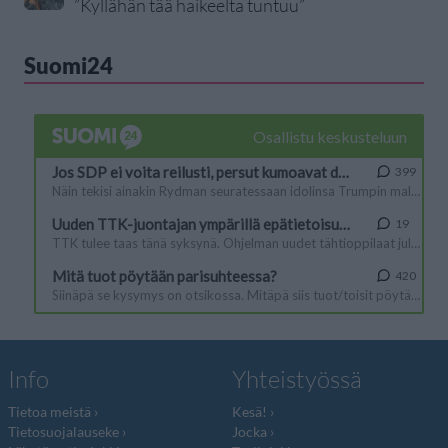
”Kyllähän tää haikeelta tuntuu”
Suomi24
Info
Yhteistyössä
Tietoa meistä
Kesä!
Tietosuojalauseke
Jocka