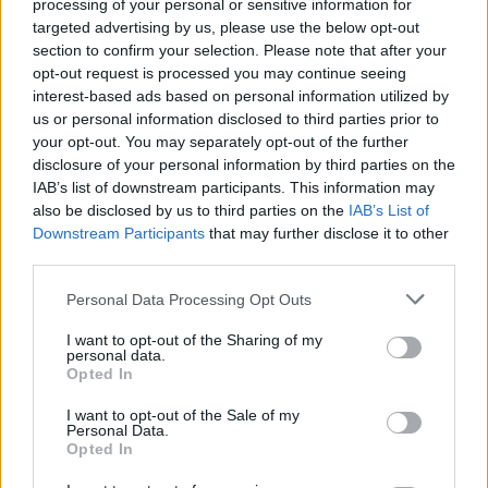
Jyväskylässä – katuja suljetaan
processing of your personal or sensitive information for
targeted advertising by us, please use the below opt-out
section to confirm your selection. Please note that after your
opt-out request is processed you may continue seeing
4
interest-based ads based on personal information utilized by
us or personal information disclosed to third parties prior to
your opt-out. You may separately opt-out of the further
disclosure of your personal information by third parties on the
IAB’s list of downstream participants. This information may
also be disclosed by us to third parties on the
IAB’s List of
Downstream Participants
that may further disclose it to other
third parties.
UUTISET
Personal Data Processing Opt Outs
I want to opt-out of the Sharing of my
Moottoripyöräilijä pakeni poliisia
personal data.
Opted In
– tutkaan hurja ylinopeus
I want to opt-out of the Sale of my
Personal Data.
Opted In