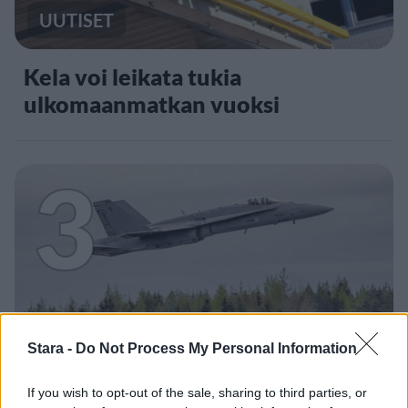
UUTISET
Kela voi leikata tukia
ulkomaanmatkan vuoksi
3
UUTISET
Stara -
Do Not Process My Personal Information
F/A-18 Hornet jyrähtää ylilennolle
If you wish to opt-out of the sale, sharing to third parties, or