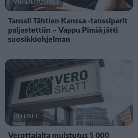
VIIHDEUUTISET
Tanssii Tähtien Kanssa -tanssiparit
paljastettiin – Vappu Pimiä jätti
suosikkiohjelman
UUTISET
Verottajalta muistutus 5 000