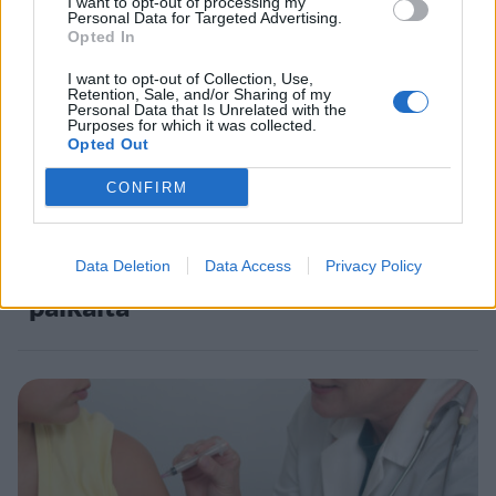
5
I want to opt-out of processing my
Personal Data for Targeted Advertising.
Opted In
I want to opt-out of Collection, Use,
Retention, Sale, and/or Sharing of my
Personal Data that Is Unrelated with the
Purposes for which it was collected.
Opted Out
VIIHDEUUTISET
CONFIRM
Suolikaasun tuoksu levisi Spider-
Man -näytöksessä – yleisö poistui
Data Deletion
Data Access
Privacy Policy
paikalta