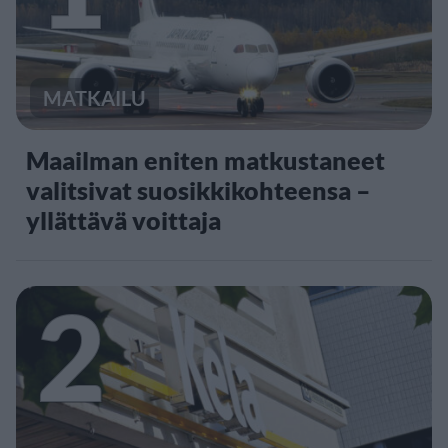
MATKAILU
Maailman eniten matkustaneet
valitsivat suosikkikohteensa –
yllättävä voittaja
2