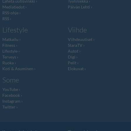
Lähetä uutisvinkki
Tyyliniekka
Mediatiedot
Päivän Lehti
RSS-ohje
RSS
Lifestyle
Viihde
Matkailu
Viihdeuutiset
Fitness
StaraTV
Lifestyle
Autot
Terveys
Digi
Ruoka
Pelit
Koti & Asuminen
Elokuvat
Some
YouTube
Facebook
Instagram
Twitter