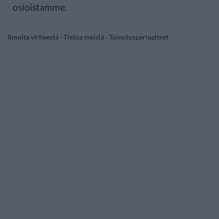
osioistamme.
Ilmoita virheestä
·
Tietoa meistä
·
Toimitusperiaatteet