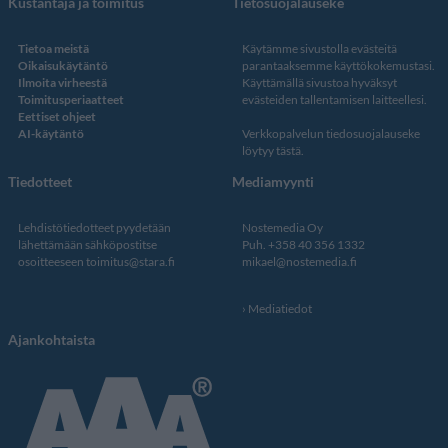
Kustantaja ja toimitus
Tietosuojalauseke
Tietoa meistä
Käytämme sivustolla evästeitä
Oikaisukäytäntö
parantaaksemme käyttökokemustasi.
Ilmoita virheestä
Käyttämällä sivustoa hyväksyt
Toimitusperiaatteet
evästeiden tallentamisen laitteellesi.
Eettiset ohjeet
AI-käytäntö
Verkkopalvelun
tiedosuojalauseke
löytyy tästä
.
Tiedotteet
Mediamyynti
Lehdistötiedotteet pyydetään
Nostemedia Oy
lähettämään sähköpostitse
Puh. +358 40 356 1332
osoitteeseen
toimitus@stara.fi
mikael@nostemedia.fi
Mediatiedot
Ajankohtaista