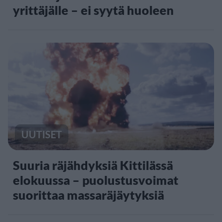
yrittäjälle – ei syytä huoleen
UUTISET
Suuria räjähdyksiä Kittilässä
elokuussa – puolustusvoimat
suorittaa massaräjäytyksiä