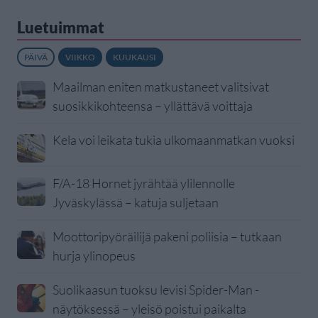
Luetuimmat
PÄIVÄ
VIIKKO
KUUKAUSI
Maailman eniten matkustaneet valitsivat
suosikkikohteensa – yllättävä voittaja
Kela voi leikata tukia ulkomaanmatkan vuoksi
F/A-18 Hornet jyrähtää ylilennolle
Jyväskylässä – katuja suljetaan
Moottoripyöräilijä pakeni poliisia – tutkaan
hurja ylinopeus
Suolikaasun tuoksu levisi Spider-Man -
näytöksessä – yleisö poistui paikalta