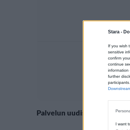
Stara -
Do
If you wish 
sensitive in
confirm you
continue se
information 
further disc
participants
Downstream 
Palvelun uudistus aktivoi hu
Persona
I want t