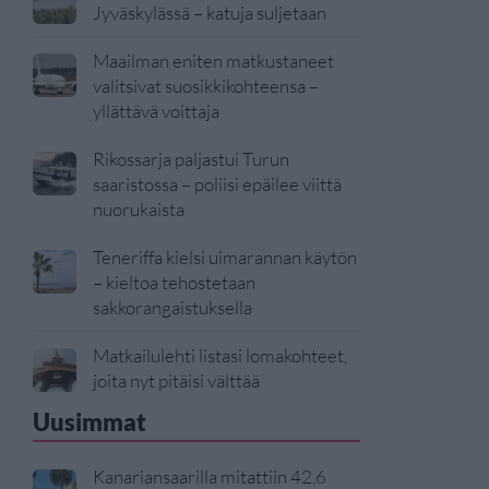
Jyväskylässä – katuja suljetaan
Maailman eniten matkustaneet
valitsivat suosikkikohteensa –
yllättävä voittaja
Rikossarja paljastui Turun
saaristossa – poliisi epäilee viittä
nuorukaista
Teneriffa kielsi uimarannan käytön
– kieltoa tehostetaan
sakkorangaistuksella
Matkailulehti listasi lomakohteet,
joita nyt pitäisi välttää
Uusimmat
Kanariansaarilla mitattiin 42,6