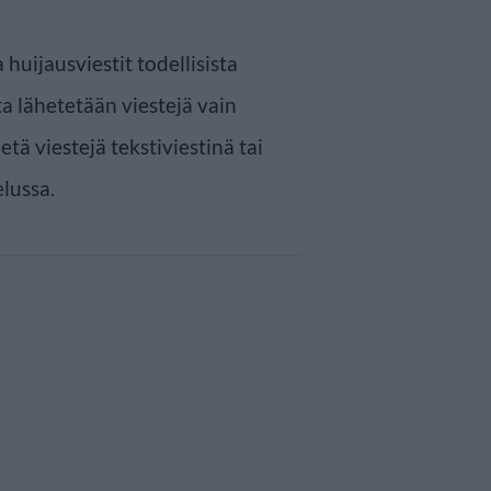
huijausviestit todellisista
ta lähetetään viestejä vain
tä viestejä tekstiviestinä tai
lussa.