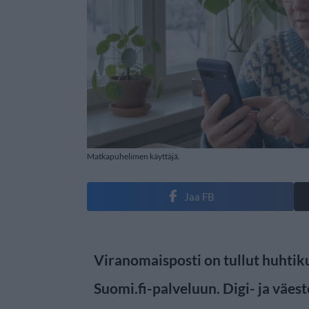
Matkapuhelimen käyttäjä.
Jaa FB
Viranomaisposti on tullut huhtiku
Suomi.fi-palveluun. Digi- ja väe