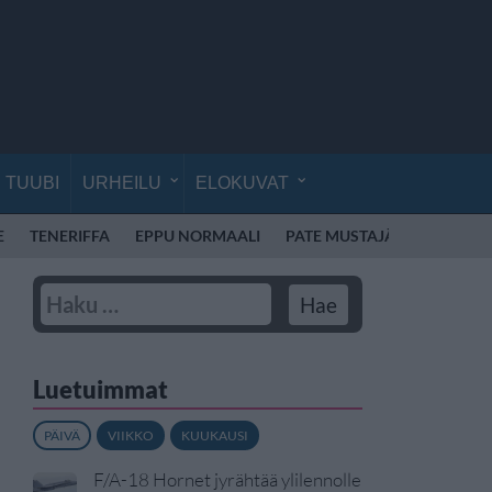
TUUBI
URHEILU
ELOKUVAT
E
TENERIFFA
EPPU NORMAALI
PATE MUSTAJÄRVI
TAMP
Luetuimmat
PÄIVÄ
VIIKKO
KUUKAUSI
F/A-18 Hornet jyrähtää ylilennolle