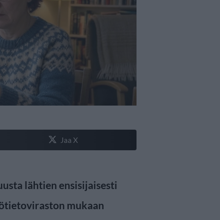
Jaa X
usta lähtien ensisijaisesti
stötietoviraston mukaan