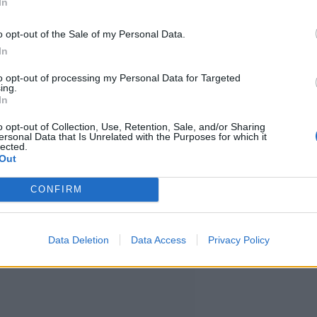
In
ikkeelle. Pelkästään Itä-Suomen
na 172 tietoverkkoavusteista
o opt-out of the Sale of my Personal Data.
In
i Suomi.fi-palvelun nimissä
to opt-out of processing my Personal Data for Targeted
ing.
In
o opt-out of Collection, Use, Retention, Sale, and/or Sharing
a helppoa. Suomi.fi-palvelusta
ersonal Data that Is Unrelated with the Purposes for which it
lected.
Out
s uudesta viestistä käyttäjän
CONFIRM
Data Deletion
Data Access
Privacy Policy