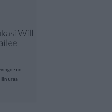
kasi Will
ailee
evingne on
lin uraa