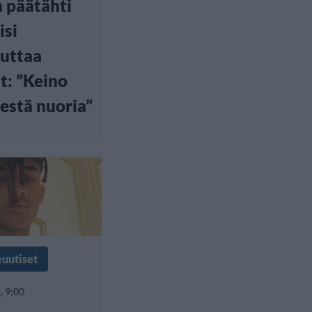
n päätähti
isi
uttaa
t: ”Keino
estä nuoria”
euutiset
, 9:00