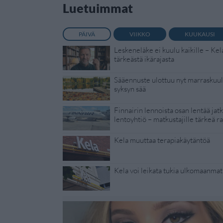
Luetuimmat
PÄIVÄ
VIIKKO
KUUKAUSI
Leskeneläke ei kuulu kaikille – Kel
tärkeästä ikärajasta
Sääennuste ulottuu nyt marraskuull
syksyn sää
Finnairin lennoista osan lentää jat
lentoyhtiö – matkustajille tärkeä ra
Kela muuttaa terapiakäytäntöä
Kela voi leikata tukia ulkomaanmat