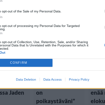
In
o opt-out of the Sale of my Personal Data.
In
to opt-out of processing my Personal Data for Targeted
ing.
In
tiset
Viihdeuutiset
Viihd
o opt-out of Collection, Use, Retention, Sale, and/or Sharing
ersonal Data that Is Unrelated with the Purposes for which it
lected.
Out
:20
15.11.2018, 14:40
15.5.2018
CONFIRM
 West
Will Smithin
Muis
 tv-sarjaa
Jaden-poika tuli
Smith
Data Deletion
Data Access
Privacy Policy
än –
kaapista? ”Hän
syyst
ssa Jaden
on
enää
poikaystäväni”
eloku