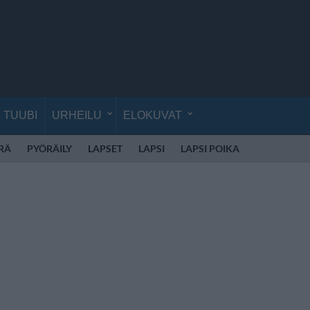
TUUBI
URHEILU
ELOKUVAT
RÄ
PYÖRÄILY
LAPSET
LAPSI
LAPSI POIKA
LAPSI TYTT