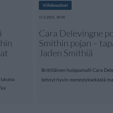
Viihdeuutiset
17.2.2021, 18:40
i
Cara Delevingne po
thin
Smithin pojan – tap
uat
Jaden Smithiä
Brittiläinen huippumalli Cara Del
lukuisia
tehnyt hyvin menestyksekästä mal
Yksi