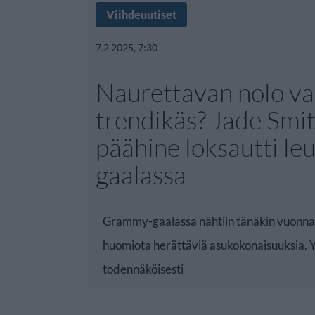
Viihdeuutiset
7.2.2025, 7:30
Naurettavan nolo va
trendikäs? Jade Smi
päähine loksautti le
gaalassa
Grammy-gaalassa nähtiin tänäkin vuonna 
huomiota herättäviä asukokonaisuuksia. 
todennäköisesti