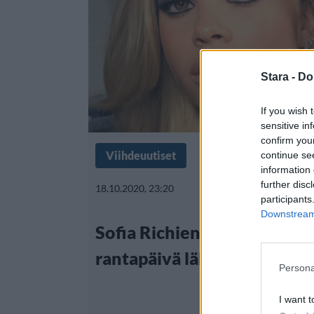
Stara -
Do
If you wish 
sensitive in
confirm you
Viihdeuutiset
continue se
information 
further disc
18.10.2020, 23:20
participants
Downstream 
Sofia Richien ja Jaden Smit
rantapäivä läheisessä tunn
Persona
I want t