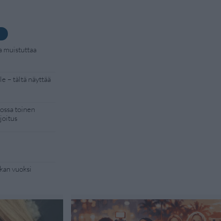
a muistuttaa
e – tältä näyttää
kossa toinen
joitus
kan vuoksi