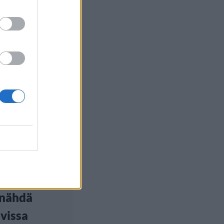
euutiset
, 15:30
tatko Jaden
in? Tästä
ä häntä ei
 nähdä
vissa