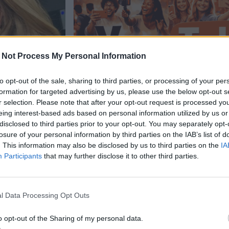
 Not Process My Personal Information
to opt-out of the sale, sharing to third parties, or processing of your per
formation for targeted advertising by us, please use the below opt-out s
r selection. Please note that after your opt-out request is processed y
Viihdeuutiset
eing interest-based ads based on personal information utilized by us or
disclosed to third parties prior to your opt-out. You may separately opt-
losure of your personal information by third parties on the IAB’s list of
5.7.2020, 21:20
. This information may also be disclosed by us to third parties on the
IA
Participants
that may further disclose it to other third parties.
hin
Tubettaja kohun keskiössä
elmissa
masturboivansa supertä
l Data Processing Opt Outs
tyttären kuvalle
o opt-out of the Sharing of my personal data.