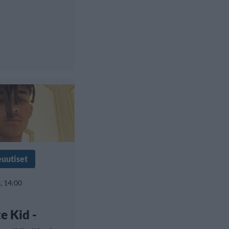
euutiset
, 14:00
e Kid -