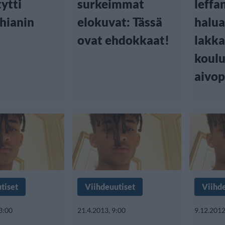
ytti
surkeimmat
leffa
hianin
elokuvat: Tässä
halua
ovat ehdokkaat!
lakka
koulu
aivop
tiset
Viihdeuutiset
Viihd
3:00
21.4.2013, 9:00
9.12.2012