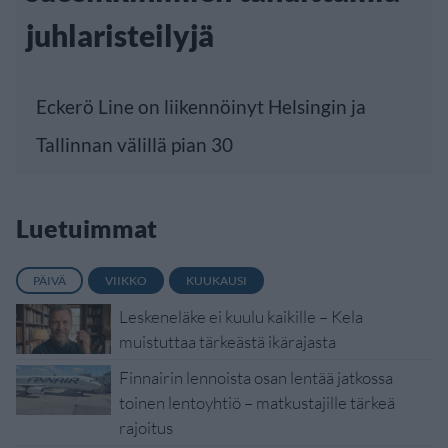
juhlaristeilyjä
Eckerö Line on liikennöinyt Helsingin ja
Tallinnan välillä pian 30
Luetuimmat
PÄIVÄ
VIIKKO
KUUKAUSI
Leskeneläke ei kuulu kaikille – Kela
muistuttaa tärkeästä ikärajasta
Finnairin lennoista osan lentää jatkossa
toinen lentoyhtiö – matkustajille tärkeä
rajoitus