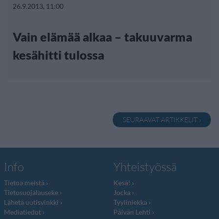
26.9.2013, 11:00
Vain elämää alkaa – takuuvarma
kesähitti tulossa
SEURAAVAT ARTIKKELIT ›
Info
Yhteistyössä
Tietoa meistä
Kesä!
Tietosuojalauseke
Jocka
Lähetä uutisvinkki
Tyyliniekka
Mediatiedot
Päivän Lehti