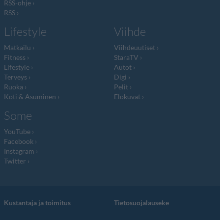
RSS-ohje
RSS
Lifestyle
Viihde
Matkailu
Viihdeuutiset
Fitness
StaraTV
Lifestyle
Autot
Terveys
Digi
Ruoka
Pelit
Koti & Asuminen
Elokuvat
Some
YouTube
Facebook
Instagram
Twitter
Kustantaja ja toimitus
Tietosuojalauseke