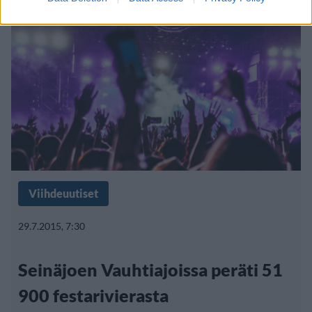
Viihdeuutiset
29.7.2015, 7:30
Seinäjoen Vauhtiajoissa peräti 51
900 festarivierasta