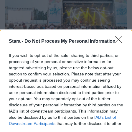
Stara -
Do Not Process My Personal Information
If you wish to opt-out of the sale, sharing to third parties, or
Viihdeuutiset
processing of your personal or sensitive information for
targeted advertising by us, please use the below opt-out
30.7.2016, 11:00
section to confirm your selection. Please note that after your
opt-out request is processed you may continue seeing
interest-based ads based on personal information utilized by
Rollopop käynnistyi upeasti –
us or personal information disclosed to third parties prior to
tänään myös päiväkonsertti
your opt-out. You may separately opt-out of the further
disclosure of your personal information by third parties on the
IAB’s list of downstream participants. This information may
also be disclosed by us to third parties on the
IAB’s List of
Downstream Participants
that may further disclose it to other
third parties.