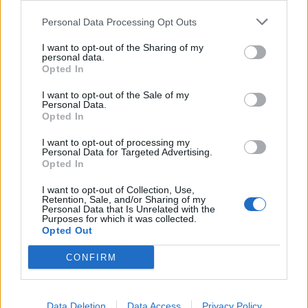
Personal Data Processing Opt Outs
I want to opt-out of the Sharing of my
personal data.
Opted In
I want to opt-out of the Sale of my
Personal Data.
Opted In
I want to opt-out of processing my
Viihdeuutiset
Personal Data for Targeted Advertising.
Opted In
5.4.2016, 22:00
I want to opt-out of Collection, Use,
Retention, Sale, and/or Sharing of my
Personal Data that Is Unrelated with the
Purposes for which it was collected.
Rovaniemelle uusi
Opted Out
kaupunkifestivaali RolloPOP –
CONFIRM
mukana ultimaattinen Stara VIP
Data Deletion
Data Access
Privacy Policy