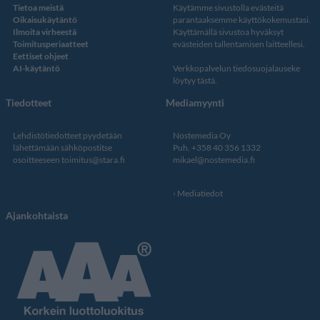
Tietoa meistä
Käytämme sivustolla evästeitä
Oikaisukäytäntö
parantaaksemme käyttökokemustasi.
Ilmoita virheestä
Käyttämällä sivustoa hyväksyt
Toimitusperiaatteet
evästeiden tallentamisen laitteellesi.
Eettiset ohjeet
AI-käytäntö
Verkkopalvelun
tiedosuojalauseke
löytyy tästä
.
Tiedotteet
Mediamyynti
Lehdistötiedotteet pyydetään
Nostemedia Oy
lähettämään sähköpostitse
Puh. +358 40 356 1332
osoitteeseen
toimitus@stara.fi
mikael@nostemedia.fi
Mediatiedot
Ajankohtaista