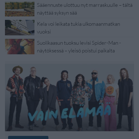
Sääennuste ulottuu nyt marraskuulle – tältä
näyttää syksyn sää
Kela voi leikata tukia ulkomaanmatkan
vuoksi
Suolikaasun tuoksu levisi Spider-Man -
näytöksessä – yleisö poistui paikalta