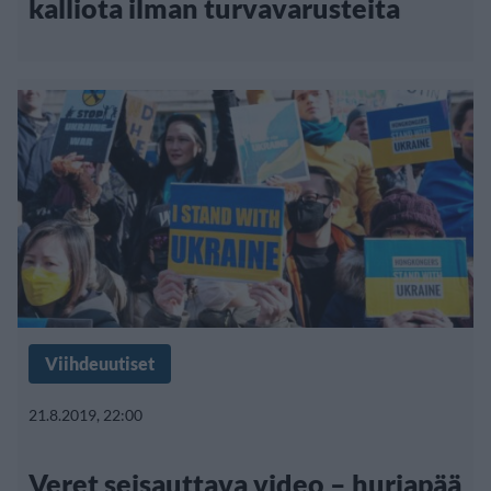
kalliota ilman turvavarusteita
Viihdeuutiset
21.8.2019, 22:00
Veret seisauttava video – hurjapää