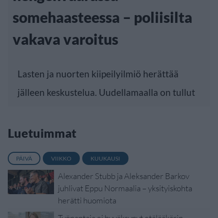
somehaasteessa – poliisilta
vakava varoitus
Lasten ja nuorten kiipeilyilmiö herättää
jälleen keskustelua. Uudellamaalla on tullut
Luetuimmat
PÄIVÄ
VIIKKO
KUUKAUSI
Alexander Stubb ja Aleksander Barkov
juhlivat Eppu Normaalia – yksityiskohta
herätti huomiota
Työnantaja ei hyväksynyt etälääkärin