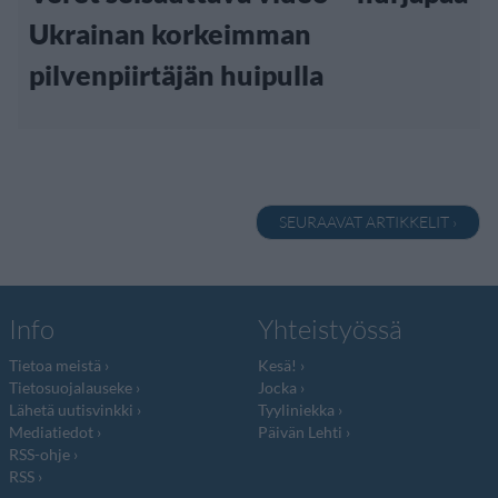
Ukrainan korkeimman
pilvenpiirtäjän huipulla
SEURAAVAT ARTIKKELIT ›
Info
Yhteistyössä
Tietoa meistä
Kesä!
Tietosuojalauseke
Jocka
Lähetä uutisvinkki
Tyyliniekka
Mediatiedot
Päivän Lehti
RSS-ohje
RSS