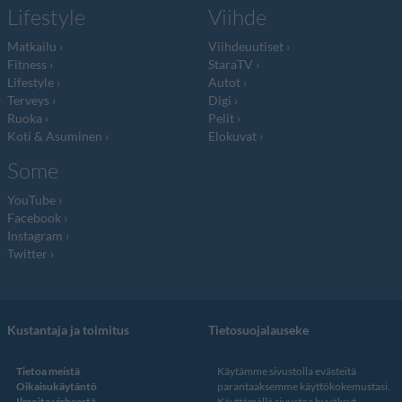
Lifestyle
Viihde
Matkailu
Viihdeuutiset
Fitness
StaraTV
Lifestyle
Autot
Terveys
Digi
Ruoka
Pelit
Koti & Asuminen
Elokuvat
Some
YouTube
Facebook
Instagram
Twitter
Kustantaja ja toimitus
Tietosuojalauseke
Tietoa meistä
Käytämme sivustolla evästeitä
Oikaisukäytäntö
parantaaksemme käyttökokemustasi.
Ilmoita virheestä
Käyttämällä sivustoa hyväksyt