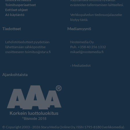
Toimitusperiaatteet
evästeiden tallentamisen laitteellesi.
Eettiset ohjeet
AI-käytäntö
Verkkopalvelun
tiedosuojalauseke
löytyy tästä
.
Tiedotteet
Mediamyynti
Lehdistötiedotteet pyydetään
Nostemedia Oy
lähettämään sähköpostitse
Puh. +358 40 356 1332
osoitteeseen
toimitus@stara.fi
mikael@nostemedia.fi
Mediatiedot
Ajankohtaista
© Copyright 2003 - 2026 Stara Media Online Oy. ISSN 1795-8180 (verkkomedia).