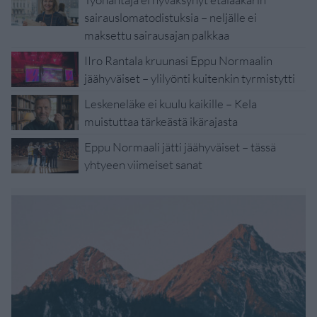
sairauslomatodistuksia – neljälle ei
maksettu sairausajan palkkaa
IIro Rantala kruunasi Eppu Normaalin
jäähyväiset – ylilyönti kuitenkin tyrmistytti
Leskeneläke ei kuulu kaikille – Kela
muistuttaa tärkeästä ikärajasta
Eppu Normaali jätti jäähyväiset – tässä
yhtyeen viimeiset sanat