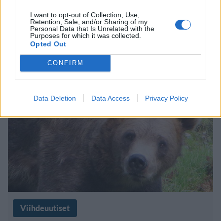
Kahdelle kiipeilijällä porttikielto
I want to opt-out of Collection, Use,
Retention, Sale, and/or Sharing of my
Mount Everestille – valehtelivat
Personal Data that Is Unrelated with the
Purposes for which it was collected.
Opted Out
nousseensa huipulle
CONFIRM
Data Deletion
Data Access
Privacy Policy
Viihdeuutiset