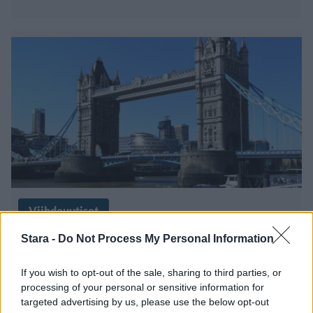
Viihdeuutiset
Stara -
Do Not Process My Personal Information
31.5.2023, 23:55
If you wish to opt-out of the sale, sharing to third parties, or
Hurjapää kiipesi Iso-Britannian
processing of your personal or sensitive information for
targeted advertising by us, please use the below opt-out