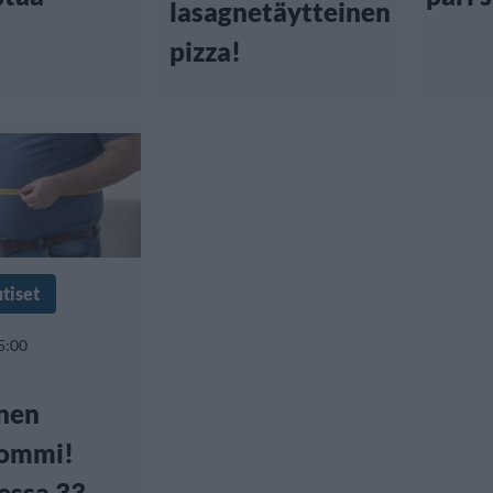
lasagnetäytteinen
pizza!
tiset
5:00
inen
pommi!
essa 33