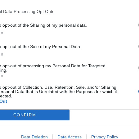
l Data Processing Opt Outs
o opt-out of the Sharing of my personal data.
In
o opt-out of the Sale of my Personal Data.
In
to opt-out of processing my Personal Data for Targeted
ing.
Ruoka
Uutiset
In
o opt-out of Collection, Use, Retention, Sale, and/or Sharing
6.2.2019, 20:40
ersonal Data that Is Unrelated with the Purposes for which it
lected.
Out
tistä
Ravintola lanseerasi orav
CONFIRM
ahansa osaa
lasagnen – söisitkö?
Data Deletion
Data Access
Privacy Policy