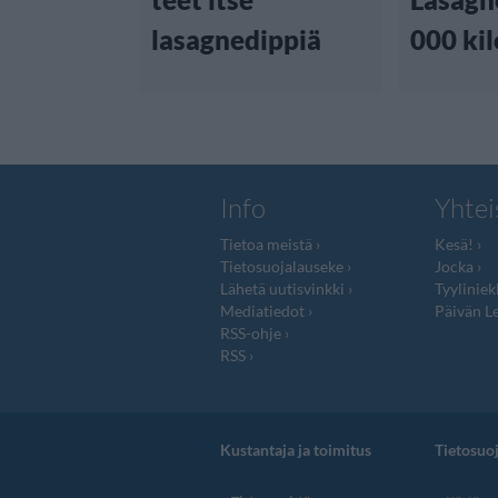
lasagnedippiä
000 kil
Info
Yhtei
Tietoa meistä
Kesä!
Tietosuojalauseke
Jocka
Lähetä uutisvinkki
Tyyliniek
Mediatiedot
Päivän Le
RSS-ohje
RSS
Kustantaja ja toimitus
Tietosuo