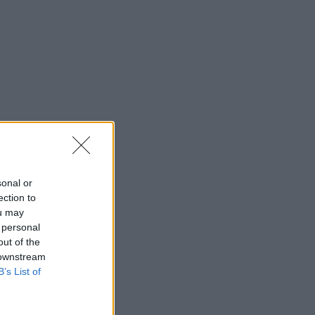
sonal or
ection to
ou may
 personal
out of the
 downstream
B’s List of