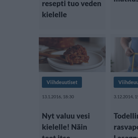
resepti tuo veden
kielelle
Viihdeuutiset
Viihdeuu
13.1.2016, 18:30
3.12.2014, 1
Nyt valuu vesi
Todell
kielelle! Näin
rasva
teet itse
Lasagn