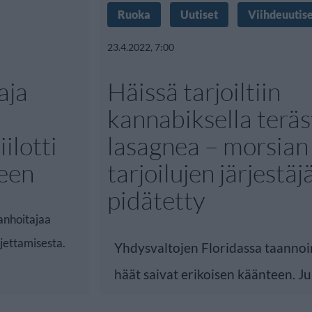
Ruoka
Uutiset
Viihdeuutis
23.4.2022, 7:00
aja
Häissä tarjoiltiin
kannabiksella teräs
ilotti
lasagnea – morsian 
een
tarjoilujen järjestäj
pidätetty
anhoitajaa
jettamisesta.
Yhdysvaltojen Floridassa taannoin
häät saivat erikoisen käänteen. Juh