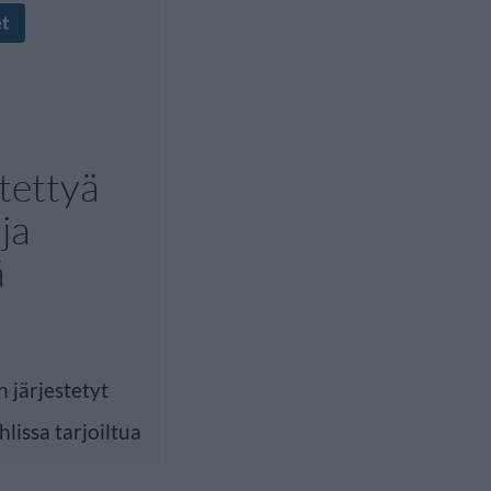
et
tettyä
ja
ä
 järjestetyt
lissa tarjoiltua