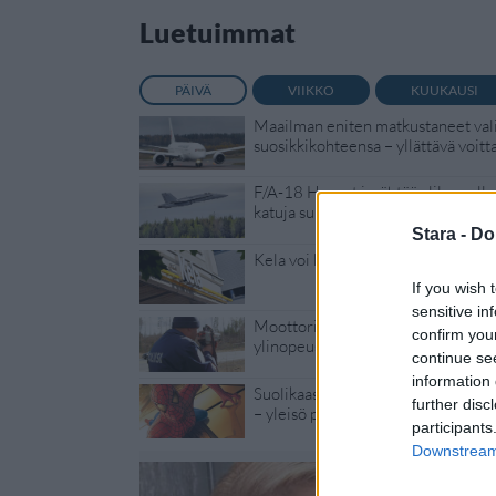
Luetuimmat
PÄIVÄ
VIIKKO
KUUKAUSI
Maailman eniten matkustaneet vali
suosikkikohteensa – yllättävä voitt
F/A-18 Hornet jyrähtää ylilennolle
katuja suljetaan
Stara -
Do
Kela voi leikata tukia ulkomaanmat
If you wish 
sensitive in
Moottoripyöräilijä pakeni poliisia 
confirm you
ylinopeus
continue se
information 
Suolikaasun tuoksu levisi Spider-
further disc
– yleisö poistui paikalta
participants
Downstream 