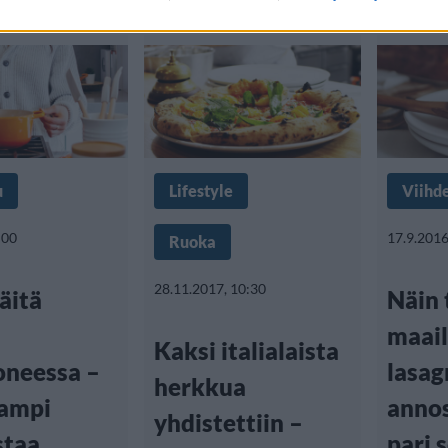
u
Lifestyle
Viihd
:00
17.9.2016
Ruoka
28.11.2017, 10:30
äitä
Näin 
maail
Kaksi italialaista
oneessa –
lasag
herkkua
ampi
anno
yhdistettiin –
staa
pari 