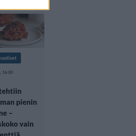
euutiset
, 16:00
tehtiin
man pienin
ne –
skoko vain
senttiä