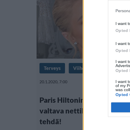
Persona
I want t
Opted 
I want t
Opted 
I want 
Advertis
Terveys
Viihdeuutiset
Opted 
20.1.2020, 7:00
I want t
of my P
was col
Opted 
Paris Hiltonin lasagneresep
valtava nettihitti – kuka t
tehdä!