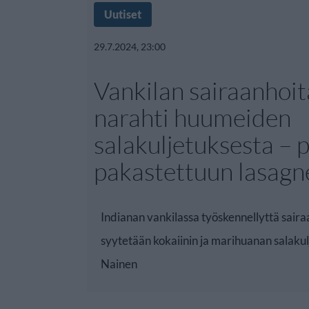
Uutiset
29.7.2024, 23:00
Vankilan sairaanhoit
narahti huumeiden
salakuljetuksesta – pi
pakastettuun lasagn
Indianan vankilassa työskennellyttä saira
syytetään kokaiinin ja marihuanan salakul
Nainen