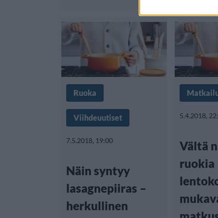
Ruoka
Matkail
5.4.2018, 22
Viihdeuutiset
7.5.2018, 19:00
Vältä n
ruokia
Näin syntyy
lentok
lasagnepiiras –
mukav
herkullinen
matku