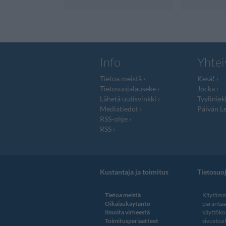
Info
Yhtei
Tietoa meistä
Kesä!
Tietosuojalauseke
Jocka
Lähetä uutisvinkki
Tyyliniek
Mediatiedot
Päivän Le
RSS-ohje
RSS
Kustantaja ja toimitus
Tietosuo
Tietoa meistä
Käytämme
Oikaisukäytäntö
paranta
Ilmoita virheestä
käyttöko
Toimitusperiaatteet
sivustoa