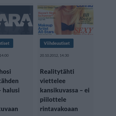
tiset
Viihdeuutiset
 14:00
20.10.2012, 14:30
hosi
Realitytähti
ytähden
viettelee
 halusi
kansikuvassa – ei
piilottele
kuvaan
rintavakoaan