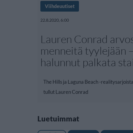
Viihdeuutiset
22.8.2020, 6:00
Lauren Conrad arvos
menneitä tyylejään –
halunnut palkata sta
The Hills ja Laguna Beach -realitysarjoist
tullut Lauren Conrad
Luetuimmat