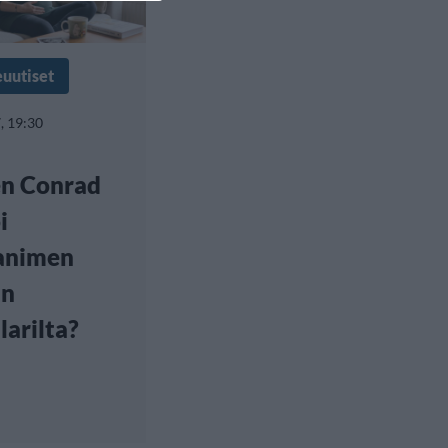
euutiset
, 19:30
en Conrad
i
animen
in
larilta?