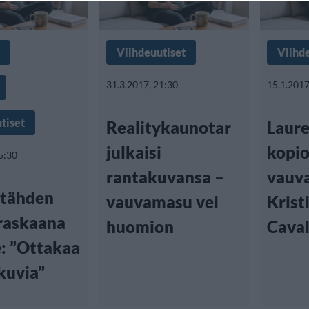
Viihdeuutiset
Viihd
31.3.2017, 21:30
15.1.2017
tiset
Realitykaunotar
Laur
julkaisi
kopio
5:30
rantakuvansa –
vauv
ytähden
vauvamasu vei
Krist
raskaana
huomion
Caval
e: ”Ottakaa
kuvia”