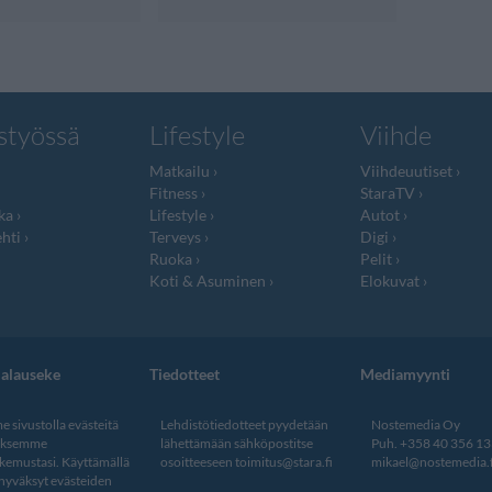
styössä
Lifestyle
Viihde
Matkailu
Viihdeuutiset
Fitness
StaraTV
ka
Lifestyle
Autot
hti
Terveys
Digi
Ruoka
Pelit
Koti & Asuminen
Elokuvat
jalauseke
Tiedotteet
Mediamyynti
 sivustolla evästeitä
Lehdistötiedotteet pyydetään
Nostemedia Oy
aksemme
lähettämään sähköpostitse
Puh. +358 40 356 1
kemustasi. Käyttämällä
osoitteeseen
toimitus@stara.fi
mikael@nostemedia.f
 hyväksyt evästeiden