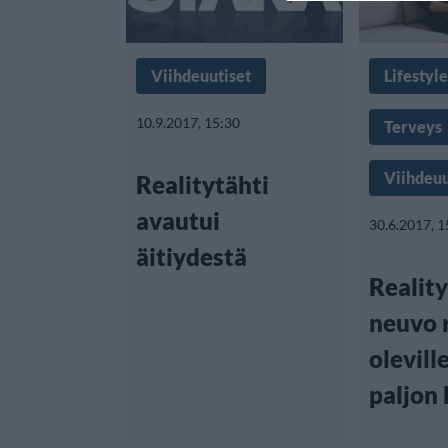
Viihdeuutiset
Lifestyle
10.9.2017, 15:30
Terveys
Viihdeuu
Realitytähti
avautui
30.6.2017, 1
äitiydestä
Realit
neuvo 
olevill
paljon 