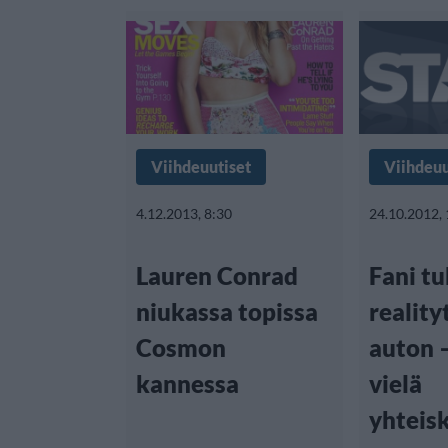
Viihdeuutiset
Viihdeuu
4.12.2013, 8:30
24.10.2012,
Lauren Conrad
Fani tu
niukassa topissa
realit
Cosmon
auton –
kannessa
vielä
yhteis