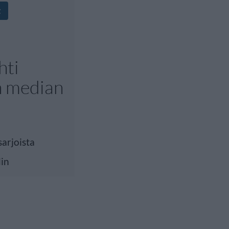
t
hti
en median
sarjoista
din