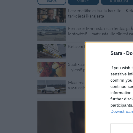
PÄIVÄ
VIIKKO
KUUKAUSI
Leskeneläke ei kuulu kaikille – Kel
tärkeästä ikärajasta
Finnairin lennoista osan lentää jat
lentoyhtiö – matkustajille tärkeä ra
Kela voi leikata tukia ulkomaanmat
Stara -
Do
Suolikaasun tuoksu levisi Spider-
If you wish 
– yleisö poistui paikalta
sensitive in
confirm you
Maailman eniten matkustaneet vali
continue se
suosikkikohteensa – yllättävä voitt
information 
further disc
participants
Downstream 