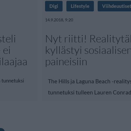
Digi
Lifestyle
Viihdeuutise
14.9.2018, 9:20
teli
Nyt riitti! Realitytä
 ei
kyllästyi sosiaalis
ilaajaa
paineisiin
a tunnetuksi
The Hills ja Laguna Beach -reality
tunnetuksi tulleen Lauren Conra