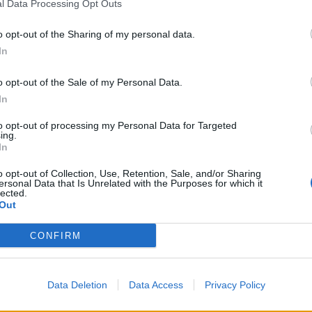
l Data Processing Opt Outs
o opt-out of the Sharing of my personal data.
In
o opt-out of the Sale of my Personal Data.
In
Viihdeuutiset
to opt-out of processing my Personal Data for Targeted
ing.
15.10.2017, 23:00
In
o opt-out of Collection, Use, Retention, Sale, and/or Sharing
Conradin
Lauren Conrad kurpitsaost
ersonal Data that Is Unrelated with the Purposes for which it
lected.
Out
hauskaa?
puki vauvansa lampaaksi
CONFIRM
Data Deletion
Data Access
Privacy Policy