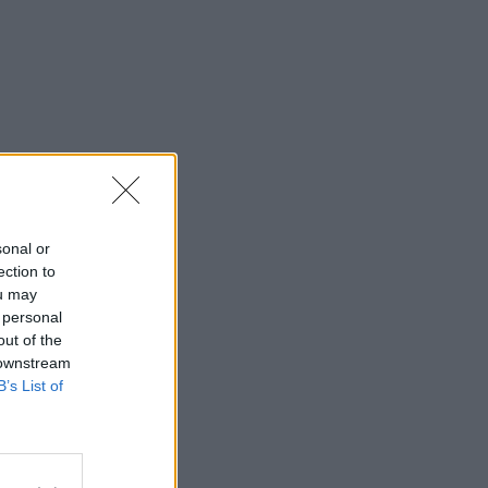
sonal or
ection to
ou may
 personal
out of the
 downstream
B’s List of