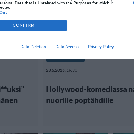
ersonal Data that Is Unrelated with the Purposes for which it
lected.
Out
CONFIRM
Data Deletion
Data Access
Privacy Policy
Viihdeuutiset
28.5.2016, 19:30
**uksi”
Hollywood-komediassa n
hänen
nuorille poptähdille