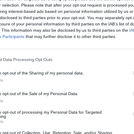
r selection. Please note that after your opt-out request is processed y
eing interest-based ads based on personal information utilized by us or
disclosed to third parties prior to your opt-out. You may separately opt-
a muistuttaa
losure of your personal information by third parties on the IAB’s list of
. This information may also be disclosed by us to third parties on the
IA
Participants
that may further disclose it to other third parties.
kossa toinen
joitus
e – tältä näyttää
l Data Processing Opt Outs
o opt-out of the Sharing of my personal data.
kan vuoksi
In
Man -näytöksessä
o opt-out of the Sale of my Personal Data.
In
to opt-out of processing my Personal Data for Targeted
ing.
In
o opt-out of Collection, Use, Retention, Sale, and/or Sharing