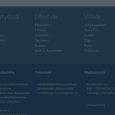
styössä
Lifestyle
Viihde
Matkailu
Viihdeuutiset
Fitness
StaraTV
ka
Lifestyle
Autot
hti
Terveys
Digi
Ruoka
Pelit
Koti & Asuminen
Elokuvat
jalauseke
Tiedotteet
Mediamyynti
 sivustolla evästeitä
Lehdistötiedotteet pyydetään
Nostemedia Oy
aksemme
lähettämään sähköpostitse
Puh. +358 40 356 1
kemustasi. Käyttämällä
osoitteeseen
toimitus@stara.fi
mikael@nostemedia.f
 hyväksyt evästeiden
isen laitteellesi.
Mediatiedot
lvelun
alauseke löytyy tästä
.