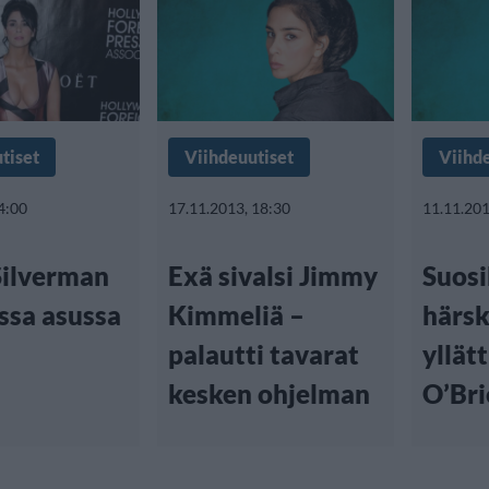
tiset
Viihdeuutiset
Viihd
4:00
17.11.2013, 18:30
11.11.201
Silverman
Exä sivalsi Jimmy
Suos
ssa asussa
Kimmeliä –
härsk
palautti tavarat
yllät
kesken ohjelman
O’Bri