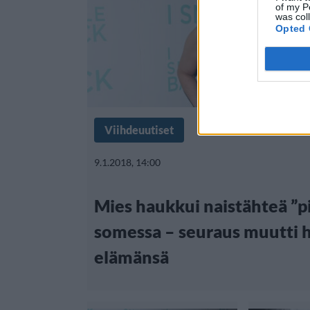
of my P
was col
Opted 
Viihdeuutiset
9.1.2018, 14:00
Mies haukkui naistähteä ”pi
somessa – seuraus muutti 
elämänsä