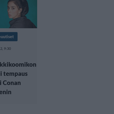
euutiset
2, 9:30
ikkikoomikon
i tempaus
ti Conan
enin