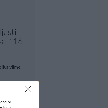
jasti
sa: ”16
llut viime
sonal or
ection to