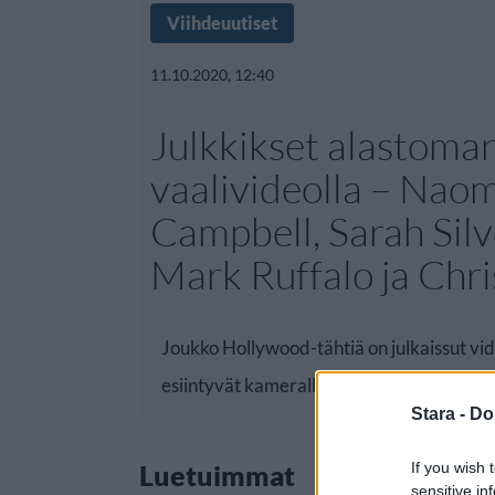
Viihdeuutiset
11.10.2020, 12:40
Julkkikset alastoma
vaalivideolla – Naom
Campbell, Sarah Sil
Mark Ruffalo ja Chr
Joukko Hollywood-tähtiä on julkaissut vid
esiintyvät kameralle vailla
Stara -
Do
If you wish 
Luetuimmat
sensitive in