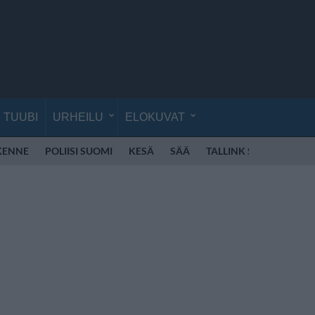
TUUBI
URHEILU
ELOKUVAT
IKENNE
POLIISI SUOMI
KESÄ
SÄÄ
TALLINK SILJA
POK