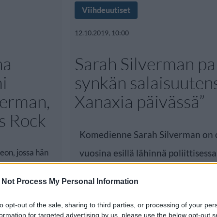
Viihdeuutiset
12.10.2019, 10:00
na
Sarah Silverman pal
i
synkän salaisuuten
verman,
Xanaxia päivässä”
is Rock
Komedienne Sarah Silverman on o
eon, jossa hän
vuosina esillä lähinnä poliittisessa
 Not Process My Personal Information
to opt-out of the sale, sharing to third parties, or processing of your per
formation for targeted advertising by us, please use the below opt-out s