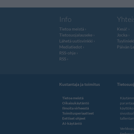
Info
Yhtei
Tietoa meistä
Kesä!
Tietosuojalauseke
Jocka
Lähetä uutisvinkki
Tyyliniek
Mediatiedot
Päivän Le
RSS-ohje
RSS
Kustantaja ja toimitus
Tietosuo
Tietoa meistä
Käytämme
Oikaisukäytäntö
paranta
Ilmoita virheestä
käyttöko
Toimitusperiaatteet
sivustoa
Eettiset ohjeet
tallentam
AI-käytäntö
Verkkopa
tiedosuoj