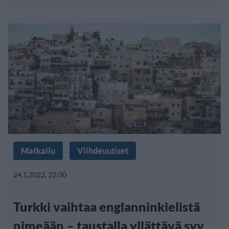
Matkailu
Viihdeuutiset
24.1.2022, 22:00
Turkki vaihtaa englanninkielistä
nimeään – taustalla yllättävä syy