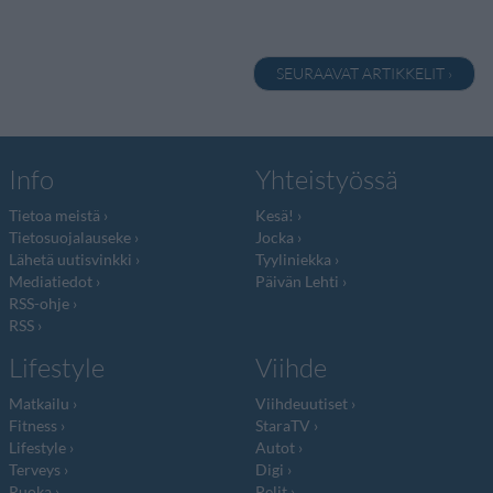
SEURAAVAT ARTIKKELIT ›
Info
Yhteistyössä
Tietoa meistä
Kesä!
Tietosuojalauseke
Jocka
Lähetä uutisvinkki
Tyyliniekka
Mediatiedot
Päivän Lehti
RSS-ohje
RSS
Lifestyle
Viihde
Matkailu
Viihdeuutiset
Fitness
StaraTV
Lifestyle
Autot
Terveys
Digi
Ruoka
Pelit