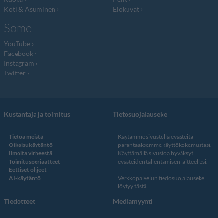
Koti & Asuminen
Elokuvat
Some
YouTube
Facebook
Instagram
Twitter
Kustantaja ja toimitus
Tietosuojalauseke
Tietoa meistä
Käytämme sivustolla evästeitä
Oikaisukäytäntö
parantaaksemme käyttökokemustasi.
Ilmoita virheestä
Käyttämällä sivustoa hyväksyt
Toimitusperiaatteet
evästeiden tallentamisen laitteellesi.
Eettiset ohjeet
AI-käytäntö
Verkkopalvelun
tiedosuojalauseke
löytyy tästä
.
Tiedotteet
Mediamyynti