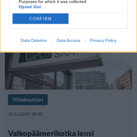
kohtaus videolle
Purposes for which it was collected.
Opted Out
CONFIRM
Data Deletion
Data Access
Privacy Policy
Viihdeuutiset
10.12.2019, 18:40
Valkopäämerikotka lensi