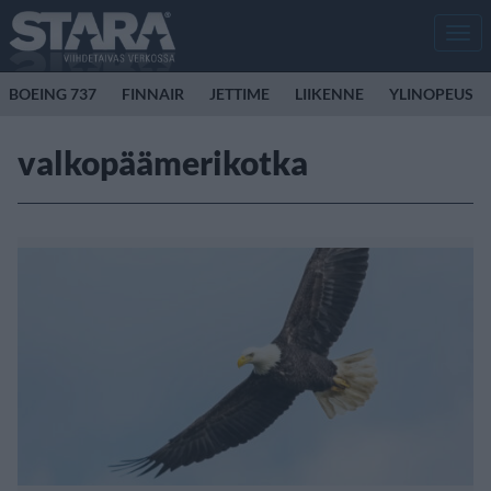
Men
BOEING 737
FINNAIR
JETTIME
LIIKENNE
YLINOPEUS
valkopäämerikotka