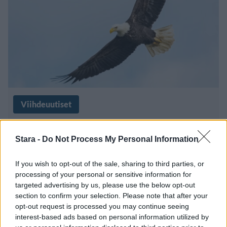
Viihdeuutiset
17.6.2020, 22:00
Stara -
Do Not Process My Personal Information
Kotka nappasi kalastajan saaliin –
If you wish to opt-out of the sale, sharing to third parties, or
processing of your personal or sensitive information for
vei mukanaan myös siiman ja
targeted advertising by us, please use the below opt-out
vieheen
section to confirm your selection. Please note that after your
opt-out request is processed you may continue seeing
interest-based ads based on personal information utilized by