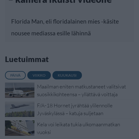
Florida Man, eli floridalainen mies -käsite
nousee mediassa esille lähinnä
Luetuimmat
PÄIVÄ
VIIKKO
KUUKAUSI
Maailman eniten matkustaneet valitsivat
suosikkikohteensa – yllättävä voittaja
F/A-18 Hornet jyrähtää ylilennolle
Jyväskylässä – katuja suljetaan
Kela voi leikata tukia ulkomaanmatkan
vuoksi