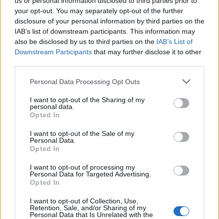
us or personal information disclosed to third parties prior to
your opt-out. You may separately opt-out of the further
disclosure of your personal information by third parties on the
IAB’s list of downstream participants. This information may
also be disclosed by us to third parties on the
IAB’s List of
Downstream Participants
that may further disclose it to other
third parties.
Personal Data Processing Opt Outs
I want to opt-out of the Sharing of my
personal data.
Opted In
Uutiset
Viihdeuutiset
I want to opt-out of the Sale of my
Personal Data.
Opted In
2.6.2020, 16:00
I want to opt-out of processing my
Personal Data for Targeted Advertising.
Valkopäämerikotka nappasi
Opted In
miehen kädestä nakin – upea
I want to opt-out of Collection, Use,
Retention, Sale, and/or Sharing of my
Personal Data that Is Unrelated with the