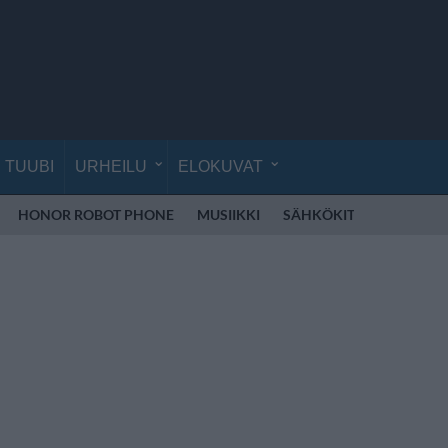
TUUBI
URHEILU
ELOKUVAT
HONOR ROBOT PHONE
MUSIIKKI
SÄHKÖKITARA
VEIK