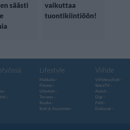
nen säästi
vaikuttaa
le
tuontikiintiöön!
nia
styössä
Lifestyle
Viihde
Matkailu
Viihdeuutiset
Fitness
StaraTV
ka
Lifestyle
Autot
hti
Terveys
Digi
Ruoka
Pelit
Koti & Asuminen
Elokuvat