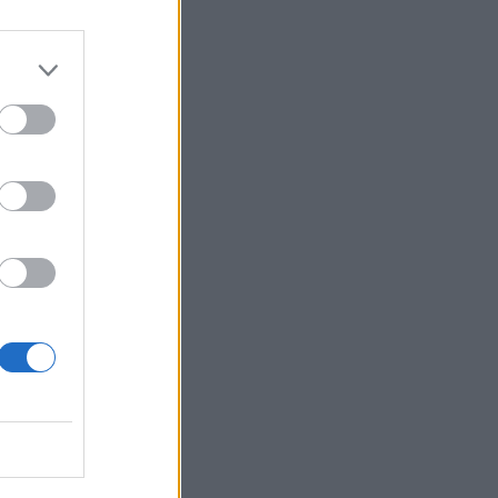
–
viinansa