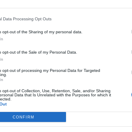
l Data Processing Opt Outs
o opt-out of the Sharing of my personal data.
In
o opt-out of the Sale of my Personal Data.
Viihdeuutiset
In
to opt-out of processing my Personal Data for Targeted
4.10.2017, 15:00
ing.
In
n –
Viro nosti alkoholiveroa 
o opt-out of Collection, Use, Retention, Sale, and/or Sharing
ersonal Data that Is Unrelated with the Purposes for which it
nat
suomalaiset hakevat nyt 
lected.
Out
Latviasta
CONFIRM