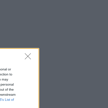
sonal or
ection to
ou may
 personal
out of the
 downstream
B’s List of