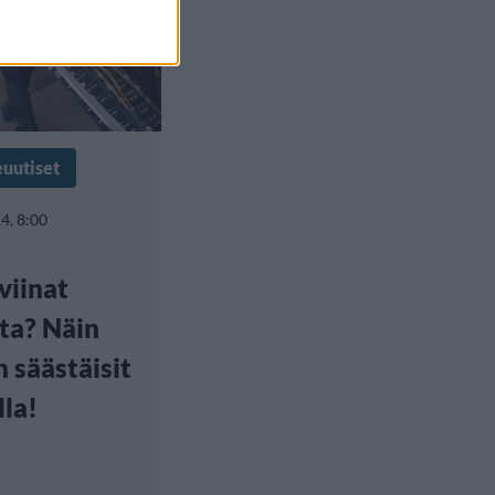
euutiset
4, 8:00
viinat
ta? Näin
n säästäisit
lla!