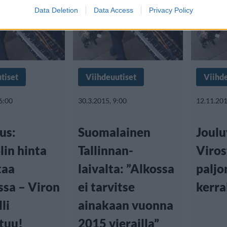
Data Deletion
Data Access
Privacy Policy
tiset
Viihdeuutiset
Viihd
6:00
30.3.2015, 9:00
12.11.201
us:
Suomalainen
Joulu
lin hinta
Tallinnan-
Viros
taa
laivalta: ”Alkossa
paljo
sa – Viron
ei tarvitse
kerra
li
ainakaan vuonna
tuu!
2015 vierailla”