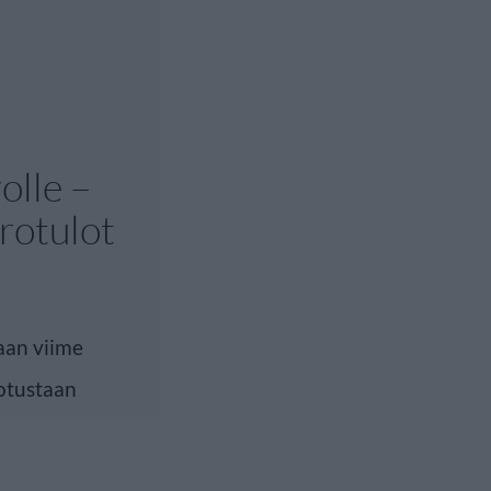
olle –
rotulot
taan viime
rotustaan