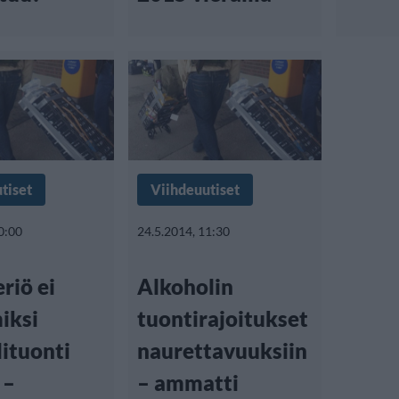
tiset
Viihdeuutiset
0:00
24.5.2014, 11:30
riö ei
Alkoholin
iksi
tuontirajoitukset
ituonti
naurettavuuksiin
 –
– ammatti