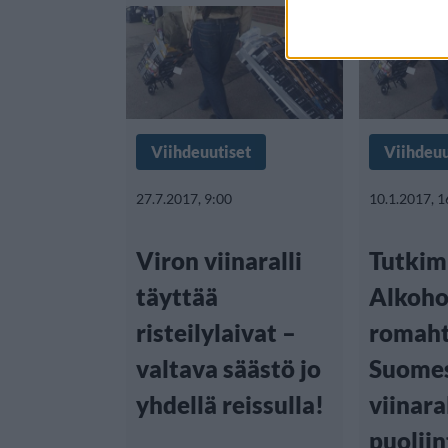
Viihdeuutiset
Viihdeuu
27.7.2017, 9:00
10.1.2017, 1
Viron viinaralli
Tutkim
täyttää
Alkoho
risteilylaivat –
romah
valtava säästö jo
Suomes
yhdellä reissulla!
viinaral
puoliin