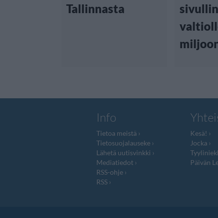
Tallinnasta
sivulli
valtiol
miljoo
Info
Yhtei
Tietoa meistä
Kesä!
Tietosuojalauseke
Jocka
Lähetä uutisvinkki
Tyyliniek
Mediatiedot
Päivän Le
RSS-ohje
RSS