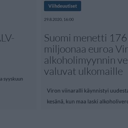
Viihdeuutiset
29.8.2020, 16:00
ALV-
Suomi menetti 176
miljoonaa euroa Vir
alkoholimyynnin ve
valuvat ulkomaille
sa syyskuun
Viron viinaralli käynnistyi uudes
kesänä, kun maa laski alkoholive