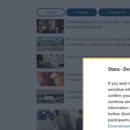
PÄIVÄ
VIIKKO
KUUKAUSI
Leskeneläke ei kuulu kaikille – Kel
tärkeästä ikärajasta
Finnairin lennoista osan lentää jat
lentoyhtiö – matkustajille tärkeä ra
Kela voi leikata tukia ulkomaanmat
Stara -
Do
Suolikaasun tuoksu levisi Spider-
– yleisö poistui paikalta
If you wish 
sensitive in
Maailman eniten matkustaneet vali
confirm you
suosikkikohteensa – yllättävä voitt
continue se
information 
further disc
participants
Downstream 