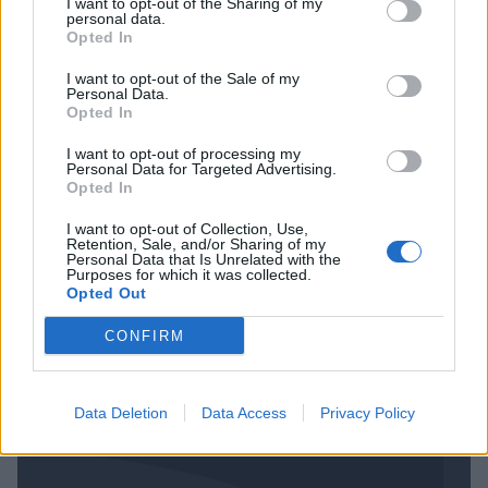
I want to opt-out of the Sharing of my
personal data.
Opted In
I want to opt-out of the Sale of my
Personal Data.
Opted In
Viihdeuutiset
I want to opt-out of processing my
Personal Data for Targeted Advertising.
Opted In
23.8.2016, 9:00
I want to opt-out of Collection, Use,
Retention, Sale, and/or Sharing of my
Nainen yli yhdeksännellä kuulla
Personal Data that Is Unrelated with the
Purposes for which it was collected.
Opted Out
raskaana – lähti
CONFIRM
wakeboardaamaan!
Data Deletion
Data Access
Privacy Policy