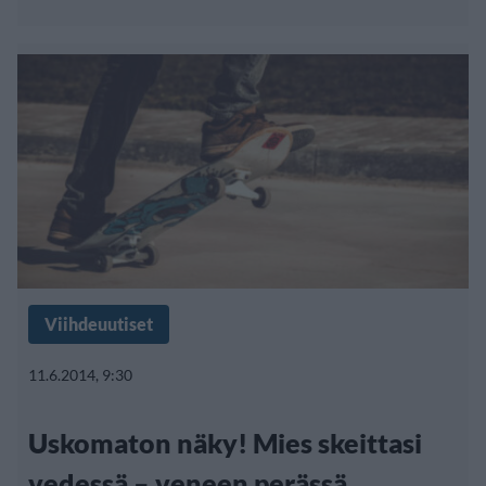
Viihdeuutiset
11.6.2014, 9:30
Uskomaton näky! Mies skeittasi
vedessä – veneen perässä