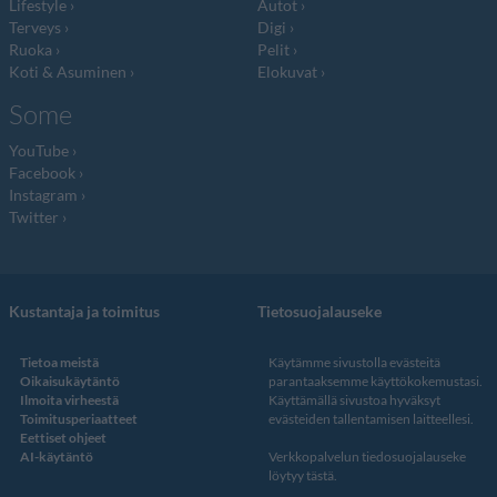
Lifestyle
Autot
Terveys
Digi
Ruoka
Pelit
Koti & Asuminen
Elokuvat
Some
YouTube
Facebook
Instagram
Twitter
Kustantaja ja toimitus
Tietosuojalauseke
Tietoa meistä
Käytämme sivustolla evästeitä
Oikaisukäytäntö
parantaaksemme käyttökokemustasi.
Ilmoita virheestä
Käyttämällä sivustoa hyväksyt
Toimitusperiaatteet
evästeiden tallentamisen laitteellesi.
Eettiset ohjeet
AI-käytäntö
Verkkopalvelun
tiedosuojalauseke
löytyy tästä
.