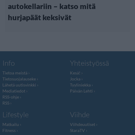
autokellariin – katso mitä
hurjapäät keksivät
Info
Yhteistyössä
Tietoa meistä
Kesä!
Tietosuojalauseke
Jocka
Lähetä uutisvinkki
Tyyliniekka
Mediatiedot
Päivän Lehti
RSS-ohje
RSS
Lifestyle
Viihde
Matkailu
Viihdeuutiset
Fitness
StaraTV