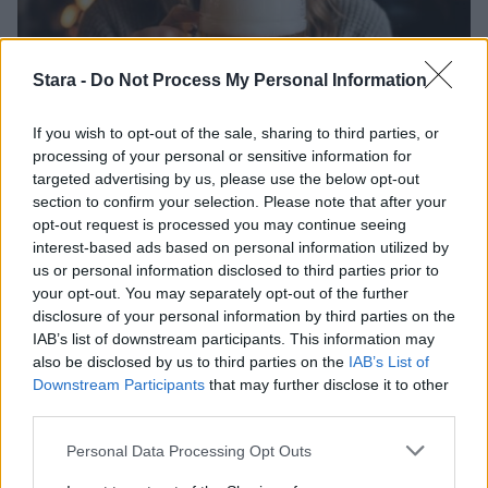
Stara -
Do Not Process My Personal Information
Viihdeuutiset
If you wish to opt-out of the sale, sharing to third parties, or
processing of your personal or sensitive information for
13.7.2017, 15:30
targeted advertising by us, please use the below opt-out
section to confirm your selection. Please note that after your
opt-out request is processed you may continue seeing
Veneilevä seurue heitti oluen –
interest-based ads based on personal information utilized by
us or personal information disclosed to third parties prior to
wakeboardaaja otti ilmasta kiinni
your opt-out. You may separately opt-out of the further
disclosure of your personal information by third parties on the
IAB’s list of downstream participants. This information may
also be disclosed by us to third parties on the
IAB’s List of
Downstream Participants
that may further disclose it to other
third parties.
Personal Data Processing Opt Outs