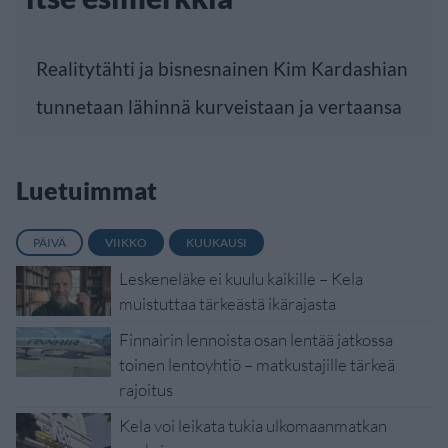
Realitytähti ja bisnesnainen Kim Kardashian
tunnetaan lähinnä kurveistaan ja vertaansa
Luetuimmat
PÄIVÄ
VIIKKO
KUUKAUSI
Leskeneläke ei kuulu kaikille – Kela
muistuttaa tärkeästä ikärajasta
Finnairin lennoista osan lentää jatkossa
toinen lentoyhtiö – matkustajille tärkeä
rajoitus
Kela voi leikata tukia ulkomaanmatkan