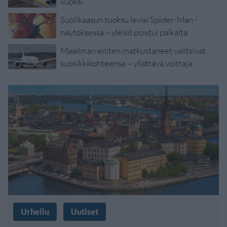
vuoksi
Suolikaasun tuoksu levisi Spider-Man -
näytöksessä – yleisö poistui paikalta
Maailman eniten matkustaneet valitsivat
suosikkikohteensa – yllättävä voittaja
Urheilu
Uutiset