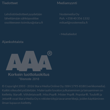
Tiedotteet
Mediamyynti
Lehdistötiedotteet pyydetään
Nostemedia Oy
lähettämään sähköpostitse
Puh. +358 40 356 1332
osoitteeseen
toimitus@stara.fi
mikael@nostemedia.fi
Mediatiedot
Ajankohtaista
© Copyright 2003 - 2026 Stara Media Online Oy. ISSN 1795-8180 (verkkomedia).
Kaikki oikeudet pidätetään. Materiaalin luvaton julkaiseminen ja lainaaminen on
kielletty. Stara®, Viihdetaivas®, Miss Pop®, Mister Pop®, Popstar®, Tuubi® ja
Jetset® ovat Stara Media Oy:n rekisteröityjä tavaramerkkejä, joiden käyttäminen
ilman lupaa on kielletty.