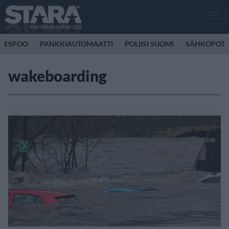
Men
ESPOO
PANKKIAUTOMAATTI
POLIISI SUOMI
SÄHKÖPOTK
wakeboarding