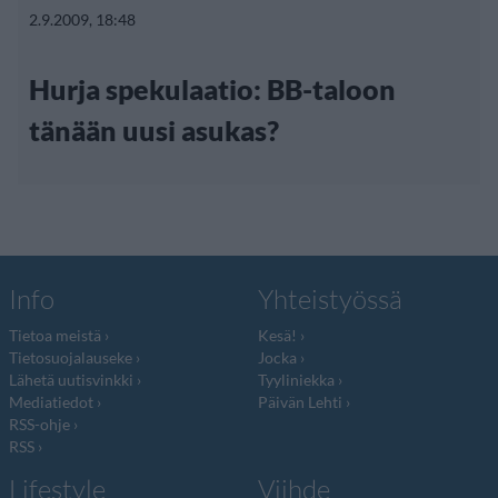
2.9.2009, 18:48
Hurja spekulaatio: BB-taloon
tänään uusi asukas?
Info
Yhteistyössä
Tietoa meistä
Kesä!
Tietosuojalauseke
Jocka
Lähetä uutisvinkki
Tyyliniekka
Mediatiedot
Päivän Lehti
RSS-ohje
RSS
Lifestyle
Viihde