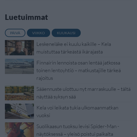
Luetuimmat
PÄIVÄ
VIIKKO
KUUKAUSI
Leskeneläke ei kuulu kaikille – Kela
muistuttaa tärkeästä ikärajasta
Finnairin lennoista osan lentää jatkossa
toinen lentoyhtiö – matkustajille tärkeä
rajoitus
Sääennuste ulottuu nyt marraskuulle – tältä
näyttää syksyn sää
Kela voi leikata tukia ulkomaanmatkan
vuoksi
Suolikaasun tuoksu levisi Spider-Man -
näytöksessä – yleisö poistui paikalta