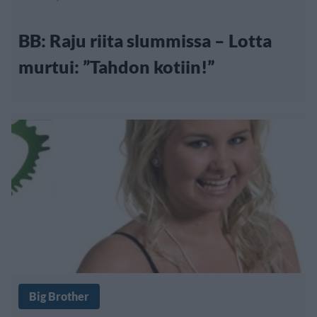
BB: Raju riita slummissa – Lotta
murtui: ”Tahdon kotiin!”
Big Brother