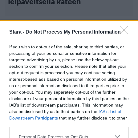
leipäveitsellä käteen
Stara -
Do Not Process My Personal Information
If you wish to opt-out of the sale, sharing to third parties, or
processing of your personal or sensitive information for
targeted advertising by us, please use the below opt-out
section to confirm your selection. Please note that after your
opt-out request is processed you may continue seeing
interest-based ads based on personal information utilized by
us or personal information disclosed to third parties prior to
your opt-out. You may separately opt-out of the further
disclosure of your personal information by third parties on the
Big Brother
IAB’s list of downstream participants. This information may
also be disclosed by us to third parties on the
IAB’s List of
14.9.2009, 11:00
Downstream Participants
that may further disclose it to other
third parties.
BB-Lotta: ”Mut miks Salkkareissa
Personal Data Processing Opt Outs