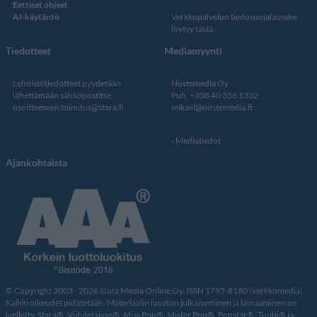
Eettiset ohjeet
AI-käytäntö
Verkkopalvelun
tiedosuojalauseke
löytyy tästä
.
Tiedotteet
Mediamyynti
Lehdistötiedotteet pyydetään
Nostemedia Oy
lähettämään sähköpostitse
Puh. +358 40 356 1332
osoitteeseen
toimitus@stara.fi
mikael@nostemedia.fi
Mediatiedot
Ajankohtaista
© Copyright 2003 - 2026 Stara Media Online Oy. ISSN 1795-8180 (verkkomedia).
Kaikki oikeudet pidätetään. Materiaalin luvaton julkaiseminen ja lainaaminen on
kielletty. Stara®, Viihdetaivas®, Miss Pop®, Mister Pop®, Popstar®, Tuubi® ja