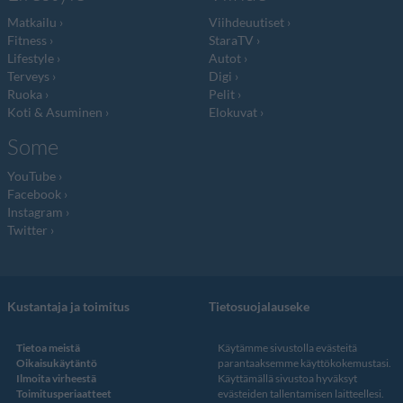
Matkailu
Viihdeuutiset
Fitness
StaraTV
Lifestyle
Autot
Terveys
Digi
Ruoka
Pelit
Koti & Asuminen
Elokuvat
Some
YouTube
Facebook
Instagram
Twitter
Kustantaja ja toimitus
Tietosuojalauseke
Tietoa meistä
Käytämme sivustolla evästeitä
Oikaisukäytäntö
parantaaksemme käyttökokemustasi.
Ilmoita virheestä
Käyttämällä sivustoa hyväksyt
Toimitusperiaatteet
evästeiden tallentamisen laitteellesi.