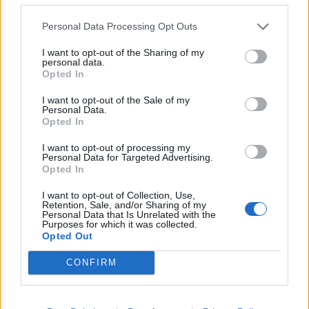
Personal Data Processing Opt Outs
I want to opt-out of the Sharing of my
personal data.
Opted In
I want to opt-out of the Sale of my
Personal Data.
Opted In
I want to opt-out of processing my
Personal Data for Targeted Advertising.
Viihdeuutiset
Opted In
22.8.2018, 8:40
I want to opt-out of Collection, Use,
Retention, Sale, and/or Sharing of my
Personal Data that Is Unrelated with the
Purposes for which it was collected.
Nyt se on tutkittu! Miesten jalan
Opted Out
suuruus ei kerro peniksen koosta
CONFIRM