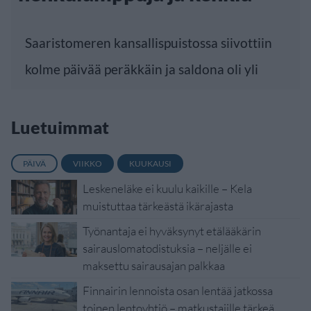
Saaristomeren kansallispuistossa siivottiin
kolme päivää peräkkäin ja saldona oli yli
Luetuimmat
PÄIVÄ
VIIKKO
KUUKAUSI
Leskeneläke ei kuulu kaikille – Kela
muistuttaa tärkeästä ikärajasta
Työnantaja ei hyväksynyt etälääkärin
sairauslomatodistuksia – neljälle ei
maksettu sairausajan palkkaa
Finnairin lennoista osan lentää jatkossa
toinen lentoyhtiö – matkustajille tärkeä