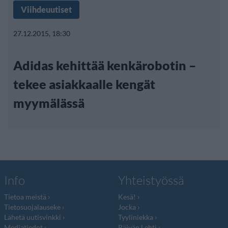
Viihdeuutiset
27.12.2015, 18:30
Adidas kehittää kenkärobotin –
tekee asiakkaalle kengät
myymälässä
Info
Yhteistyössä
Tietoa meistä
Kesä!
Tietosuojalauseke
Jocka
Lähetä uutisvinkki
Tyyliniekka
Mediatiedot
Päivän Lehti