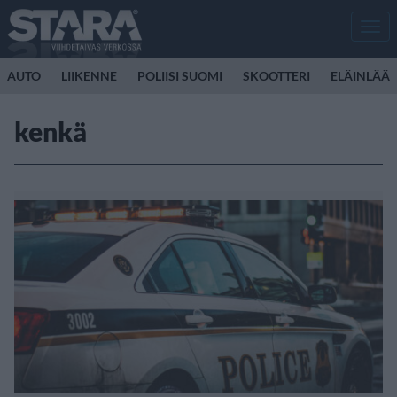
Men
AUTO
LIIKENNE
POLIISI SUOMI
SKOOTTERI
ELÄINLÄÄK
kenkä