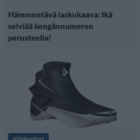
Hämmentävä laskukaava: Ikä
selviää kengännumeron
perusteella!
Viihdeuutiset