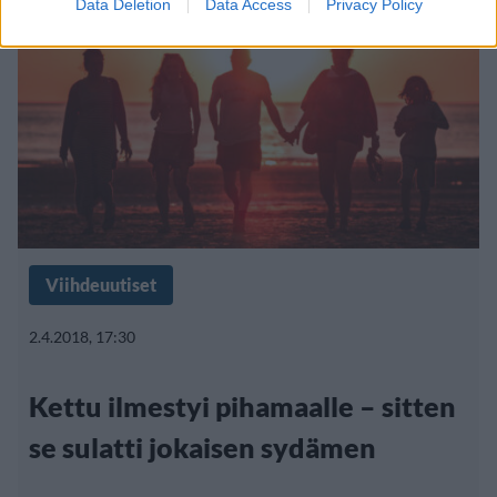
Data Deletion
Data Access
Privacy Policy
Viihdeuutiset
2.4.2018, 17:30
Kettu ilmestyi pihamaalle – sitten
se sulatti jokaisen sydämen