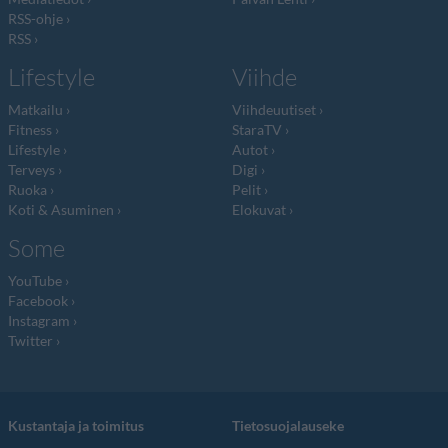
RSS-ohje
RSS
Lifestyle
Viihde
Matkailu
Viihdeuutiset
Fitness
StaraTV
Lifestyle
Autot
Terveys
Digi
Ruoka
Pelit
Koti & Asuminen
Elokuvat
Some
YouTube
Facebook
Instagram
Twitter
Kustantaja ja toimitus
Tietosuojalauseke