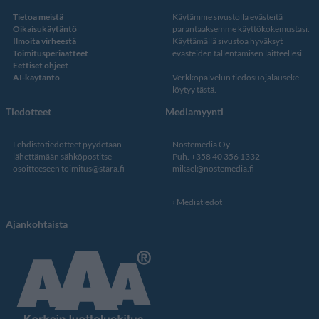
Tietoa meistä
Käytämme sivustolla evästeitä
Oikaisukäytäntö
parantaaksemme käyttökokemustasi.
Ilmoita virheestä
Käyttämällä sivustoa hyväksyt
Toimitusperiaatteet
evästeiden tallentamisen laitteellesi.
Eettiset ohjeet
AI-käytäntö
Verkkopalvelun
tiedosuojalauseke
löytyy tästä
.
Tiedotteet
Mediamyynti
Lehdistötiedotteet pyydetään
Nostemedia Oy
lähettämään sähköpostitse
Puh. +358 40 356 1332
osoitteeseen
toimitus@stara.fi
mikael@nostemedia.fi
Mediatiedot
Ajankohtaista