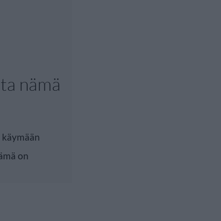
sta nämä
aa käymään
Tämä on