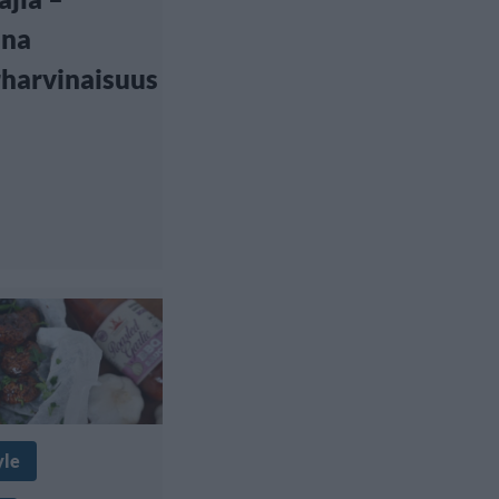
na
harvinaisuus
yle