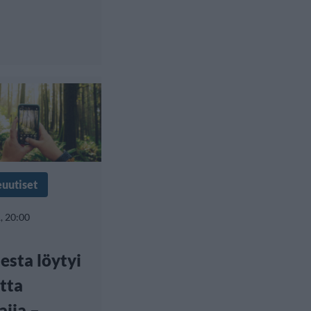
euutiset
, 20:00
sta löytyi
tta
ajia –