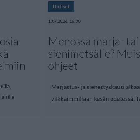
Uutiset
13.7.2026, 16:00
uosia
Menossa marja- tai
kä
sienimetsälle? Mui
elmiin
ohjeet
eilla,
Marjastus- ja sienestyskausi alk
laisilla
vilkkaimmillaan kesän edetessä. 