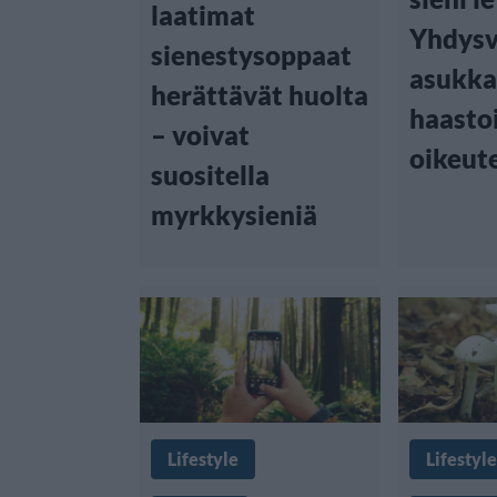
laatimat
Yhdysv
sienestysoppaat
asukka
herättävät huolta
haasto
– voivat
oikeut
suositella
myrkkysieniä
Lifestyle
Lifestyle