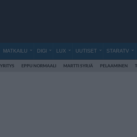
MATKAILU
DIGI
LUX
UUTISET
STARATV
YRITYS
EPPU NORMAALI
MARTTI SYRJÄ
PELAAMINEN