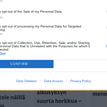
In
o opt-out of the Sale of my Personal Data.
In
to opt-out of processing my Personal Data for Targeted
ing.
Lifestyle
Uutis
In
o opt-out of Collection, Use, Retention, Sale, and/or Sharing
4.11.2023
tiset
Ruoka
ersonal Data that Is Unrelated with the Purposes for which it
lected.
Out
:55
Viihdeuutiset
Naine
CONFIRM
exän 
7.8.2024, 22:00
 parhaat
myrk
et ja
Data Deletion
Data Access
Privacy Policy
Kantarellit ovat
kolme
ät –
alkusyksyn
mene
ele näillä
suurta herkkua –
in