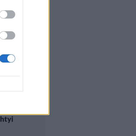
et
, 23:55
n leipoi
perheelle
kypiirakan –
 ihmistä
htyi