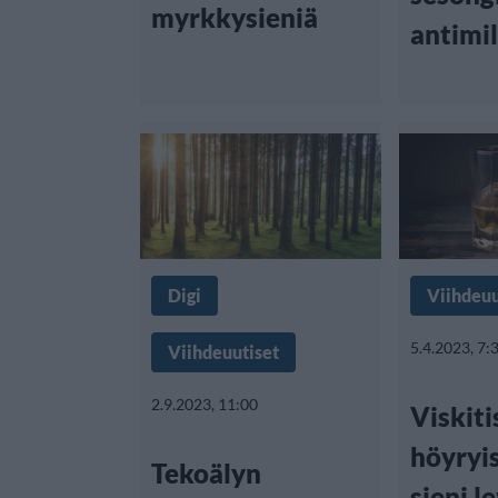
myrkkysieniä
antimil
Digi
Viihdeuu
5.4.2023, 7:
Viihdeuutiset
2.9.2023, 11:00
Viskit
höyryis
Tekoälyn
sieni l