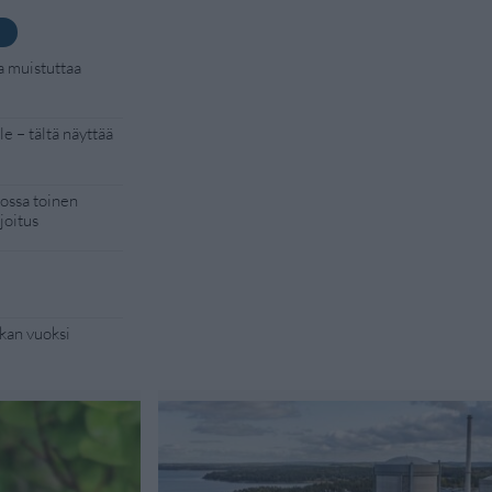
a muistuttaa
e – tältä näyttää
kossa toinen
joitus
kan vuoksi