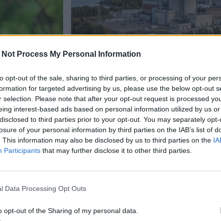
 Not Process My Personal Information
to opt-out of the sale, sharing to third parties, or processing of your per
formation for targeted advertising by us, please use the below opt-out s
Uutiset
r selection. Please note that after your opt-out request is processed y
eing interest-based ads based on personal information utilized by us or
14.4.2026, 18:04
disclosed to third parties prior to your opt-out. You may separately opt-
losure of your personal information by third parties on the IAB’s list of
. This information may also be disclosed by us to third parties on the
IA
2025
Säteilyturvakeskus: Tshe
Participants
that may further disclose it to other third parties.
ieniä
jäljet näkyvät yhä Suome
l Data Processing Opt Outs
o opt-out of the Sharing of my personal data.