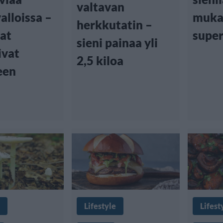
valtavan
alloissa –
muka
herkkutatin –
at
super
sieni painaa yli
ivat
2,5 kiloa
een
Lifestyle
Lifest