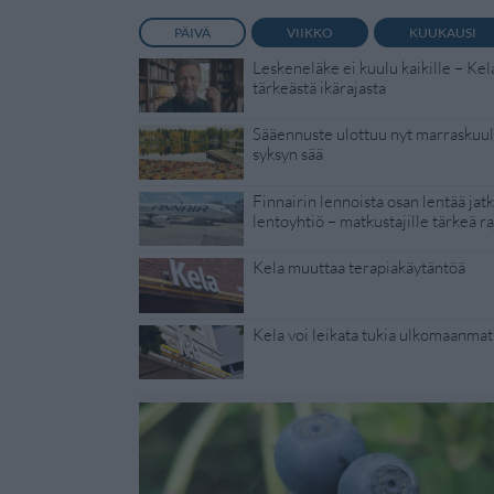
PÄIVÄ
VIIKKO
KUUKAUSI
Leskeneläke ei kuulu kaikille – Kel
tärkeästä ikärajasta
Sääennuste ulottuu nyt marraskuull
syksyn sää
Finnairin lennoista osan lentää jat
lentoyhtiö – matkustajille tärkeä ra
Kela muuttaa terapiakäytäntöä
Kela voi leikata tukia ulkomaanmat