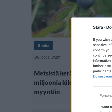
Stara -
Do
If you wish 
sensitive in
Ruoka
confirm you
continue se
19.4.2026, 17:07
information 
further disc
participants
Metsistä kerättiin vuonna 
Downstream 
miljoonia kiloja marjoja ja s
myyntiin
Persona
I want t