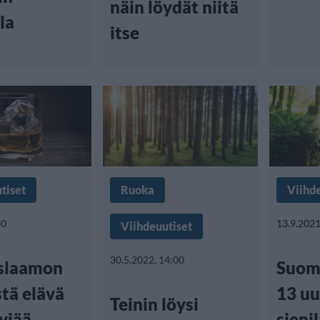
näin löydät niitä
la
itse
tiset
Ruoka
Viihd
30
13.9.2021
Viihdeuutiset
30.5.2022, 14:00
islaamon
Suome
tä elävä
13 uu
Teinin löysi
eviää
sienil