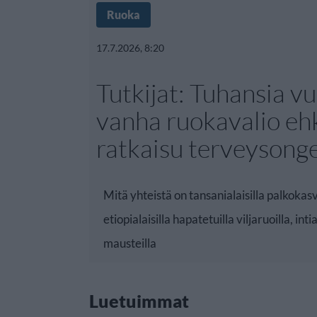
Ruoka
17.7.2026, 8:20
Tutkijat: Tuhansia v
vanha ruokavalio eh
ratkaisu terveysong
Mitä yhteistä on tansanialaisilla palkokasv
etiopialaisilla hapatetuilla viljaruoilla, intia
mausteilla
Luetuimmat