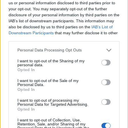
us or personal information disclosed to third parties prior to
your opt-out. You may separately opt-out of the further
disclosure of your personal information by third parties on the
IAB’s list of downstream participants. This information may
also be disclosed by us to third parties on the
IAB’s List of
Downstream Participants
that may further disclose it to other
third parties.
Personal Data Processing Opt Outs
I want to opt-out of the Sharing of my
personal data.
Opted In
Viihdeuutiset
I want to opt-out of the Sale of my
Personal Data.
Opted In
17.8.2021, 11:00
I want to opt-out of processing my
Personal Data for Targeted Advertising.
Opted In
South Parkin tekijät ostivat
I want to opt-out of Collection, Use,
sarjasta tutun yrityksen –
Retention, Sale, and/or Sharing of my
Personal Data that Is Unrelated with the