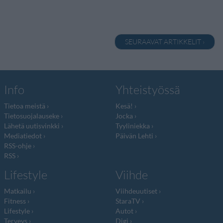
SEURAAVAT ARTIKKELIT ›
Info
Yhteistyössä
Tietoa meistä
Kesä!
Tietosuojalauseke
Jocka
Lähetä uutisvinkki
Tyyliniekka
Mediatiedot
Päivän Lehti
RSS-ohje
RSS
Lifestyle
Viihde
Matkailu
Viihdeuutiset
Fitness
StaraTV
Lifestyle
Autot
Terveys
Digi