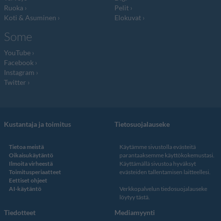
Ruoka
Pelit
Koti & Asuminen
Elokuvat
Some
YouTube
Facebook
Instagram
Twitter
Kustantaja ja toimitus
Tietosuojalauseke
Tietoa meistä
Käytämme sivustolla evästeitä
Oikaisukäytäntö
parantaaksemme käyttökokemustasi.
Ilmoita virheestä
Käyttämällä sivustoa hyväksyt
Toimitusperiaatteet
evästeiden tallentamisen laitteellesi.
Eettiset ohjeet
AI-käytäntö
Verkkopalvelun
tiedosuojalauseke
löytyy tästä
.
Tiedotteet
Mediamyynti