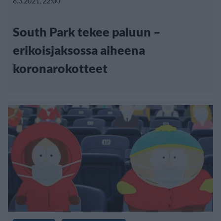
6.3.2021, 22:00
South Park tekee paluun –
erikoisjaksossa aiheena
koronarokotteet