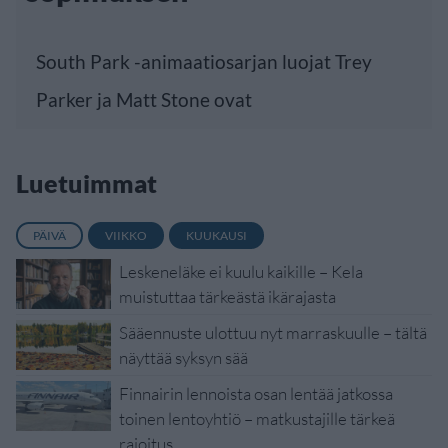
South Park -animaatiosarjan luojat Trey
Parker ja Matt Stone ovat
Luetuimmat
PÄIVÄ
VIIKKO
KUUKAUSI
Leskeneläke ei kuulu kaikille – Kela
muistuttaa tärkeästä ikärajasta
Sääennuste ulottuu nyt marraskuulle – tältä
näyttää syksyn sää
Finnairin lennoista osan lentää jatkossa
toinen lentoyhtiö – matkustajille tärkeä
rajoitus