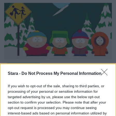
Viihdeuutiset
Stara -
Do Not Process My Personal Information
6.9.2021, 10:30
If you wish to opt-out of the sale, sharing to third parties, or
processing of your personal or sensitive information for
Kaksi uutta South Park -elokuvaa
targeted advertising by us, please use the below opt-out
section to confirm your selection. Please note that after your
tulossa vielä tänä vuonna
opt-out request is processed you may continue seeing
interest-based ads based on personal information utilized by