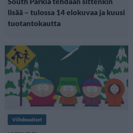
South Parkia tehdään sittenkin
lisää – tulossa 14 elokuvaa ja kuusi
tuotantokautta
Viihdeuutiset