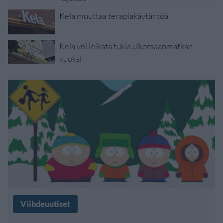
Kela muuttaa terapiakäytäntöä
Kela voi leikata tukia ulkomaanmatkan
vuoksi
Viihdeuutiset