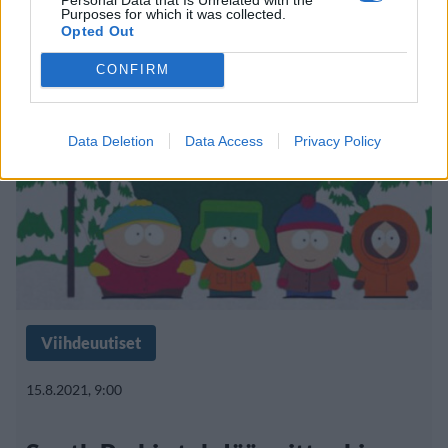
muistatko sinä tämän?
Purposes for which it was collected.
Opted Out
CONFIRM
Data Deletion
Data Access
Privacy Policy
Viihdeuutiset
15.8.2021, 9:00