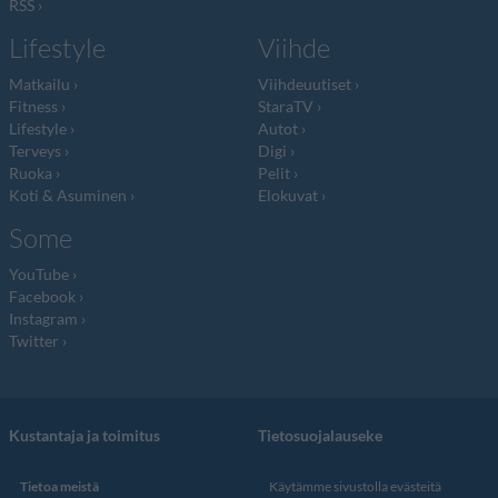
RSS
Lifestyle
Viihde
Matkailu
Viihdeuutiset
Fitness
StaraTV
Lifestyle
Autot
Terveys
Digi
Ruoka
Pelit
Koti & Asuminen
Elokuvat
Some
YouTube
Facebook
Instagram
Twitter
Kustantaja ja toimitus
Tietosuojalauseke
Tietoa meistä
Käytämme sivustolla evästeitä