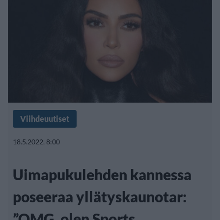
Viihdeuutiset
18.5.2022, 8:00
Uimapukulehden kannessa
poseeraa yllätyskaunotar:
”OMG, olen Sports