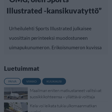
Illustrated -kansikuvatyttö”
Urheilulehti Sports Illustrated julkaisee
vuosittain perinteeksi muodostuneen
uimapukunumeron. Erikoisnumeron kuvissa
Luetuimmat
PÄIVÄ
VIIKKO
KUUKAUSI
Maailman eniten matkustaneet valitsivat
suosikkikohteensa – yllättävä voittaja
Kela voi leikata tukia ulkomaanmatkan
vuoksi