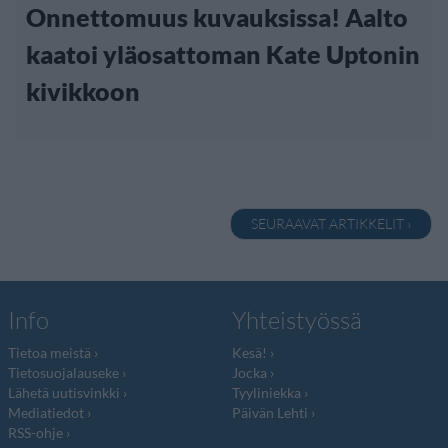
Onnettomuus kuvauksissa! Aalto
kaatoi yläosattoman Kate Uptonin
kivikkoon
SEURAAVAT ARTIKKELIT ›
Info
Yhteistyössä
Tietoa meistä
Kesä!
Tietosuojalauseke
Jocka
Lähetä uutisvinkki
Tyyliniekka
Mediatiedot
Päivän Lehti
RSS-ohje