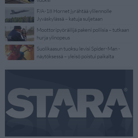
F/A-18 Hornet jyrähtää ylilennolle
Jyväskylässä – katuja suljetaan
Moottoripyöräilijä pakeni poliisia – tutkaan
hurja ylinopeus
Suolikaasun tuoksu levisi Spider-Man -
näytöksessä – yleisö poistui paikalta