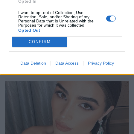
Opted In
Viihdeuutiset
I want to opt-out of Collection, Use,
Retention, Sale, and/or Sharing of my
17.7.2018, 10:00
Personal Data that Is Unrelated with the
Purposes for which it was collected.
Opted Out
Mallikaunotar imetti catwalkilla
CONFIRM
bikineissä – upea tempaus
rintaruokinnan puolesta
Data Deletion
Data Access
Privacy Policy