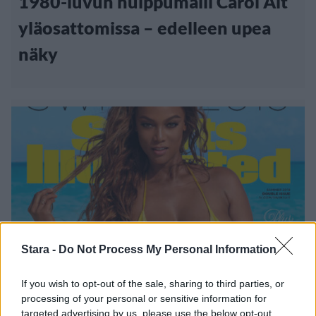
1980-luvun huippumalli Carol Alt
yläosattomissa – edelleen upea
näky
Stara -
Do Not Process My Personal Information
Viihdeuutiset
If you wish to opt-out of the sale, sharing to third parties, or
processing of your personal or sensitive information for
targeted advertising by us, please use the below opt-out
9.5.2019, 14:40