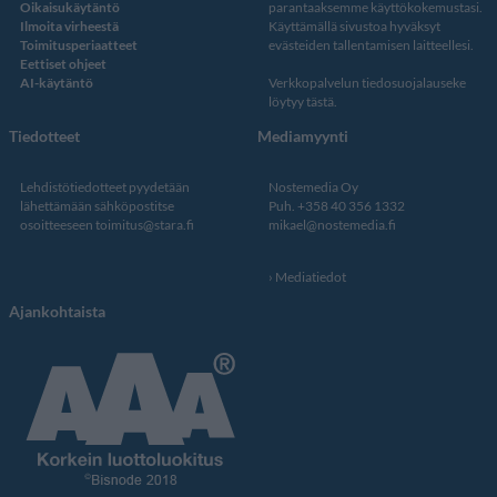
Oikaisukäytäntö
parantaaksemme käyttökokemustasi.
Ilmoita virheestä
Käyttämällä sivustoa hyväksyt
Toimitusperiaatteet
evästeiden tallentamisen laitteellesi.
Eettiset ohjeet
AI-käytäntö
Verkkopalvelun
tiedosuojalauseke
löytyy tästä
.
Tiedotteet
Mediamyynti
Lehdistötiedotteet pyydetään
Nostemedia Oy
lähettämään sähköpostitse
Puh. +358 40 356 1332
osoitteeseen
toimitus@stara.fi
mikael@nostemedia.fi
Mediatiedot
Ajankohtaista