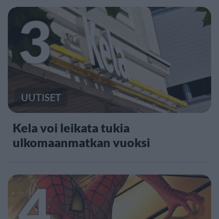
3
UUTISET
Kela voi leikata tukia
ulkomaanmatkan vuoksi
4