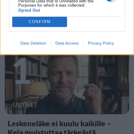
Personal Data that Is Unrelated with the
Purposes for which it was collected.
Opted Out
CONFIRM
Staran luetuimmat
Data Deletion
Data Access
Privacy Policy
1
UUTISET
Leskeneläke ei kuulu kaikille –
Kela muistuttaa tärkeästä