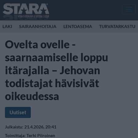
Men
LAKI
SAIRAANHOITAJA
LENTOASEMA
TURVATARKASTUS
Ovelta ovelle -
saarnaamiselle loppu
itärajalla – Jehovan
todistajat hävisivät
oikeudessa
Uutiset
Julkaistu: 21.4.2026, 20:41
Toimittaja:
Terhi Piiroinen