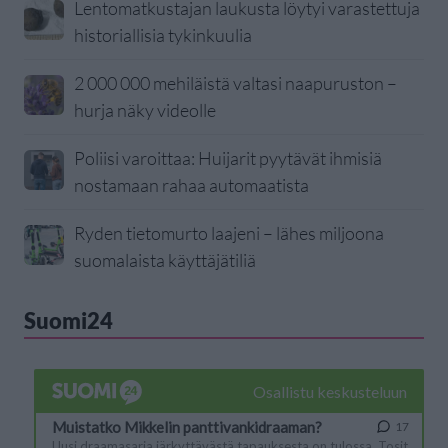
Lentomatkustajan laukusta löytyi varastettuja
historiallisia tykinkuulia
2 000 000 mehiläistä valtasi naapuruston –
hurja näky videolle
Poliisi varoittaa: Huijarit pyytävät ihmisiä
nostamaan rahaa automaatista
Ryden tietomurto laajeni – lähes miljoona
suomalaista käyttäjätiliä
Suomi24