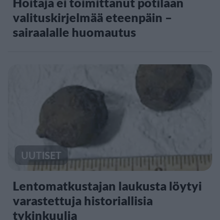
Hoitaja ei toimittanut potilaan
valituskirjelmää eteenpäin –
sairaalalle huomautus
UUTISET
Lentomatkustajan laukusta löytyi
varastettuja historiallisia
tykinkuulia