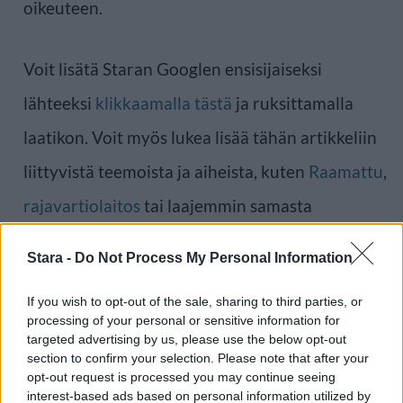
oikeuteen.
Voit lisätä Staran Googlen ensisijaiseksi
lähteeksi
klikkaamalla tästä
ja ruksittamalla
laatikon. Voit myös lukea lisää tähän artikkeliin
liittyvistä teemoista ja aiheista, kuten
Raamattu
,
rajavartiolaitos
tai laajemmin samasta
aihealueesta
Uutiset
-osioistamme.
Stara -
Do Not Process My Personal Information
Ilmoita virheestä
·
Tietoa meistä
·
Toimitusperiaatteet
If you wish to opt-out of the sale, sharing to third parties, or
processing of your personal or sensitive information for
targeted advertising by us, please use the below opt-out
section to confirm your selection. Please note that after your
opt-out request is processed you may continue seeing
interest-based ads based on personal information utilized by