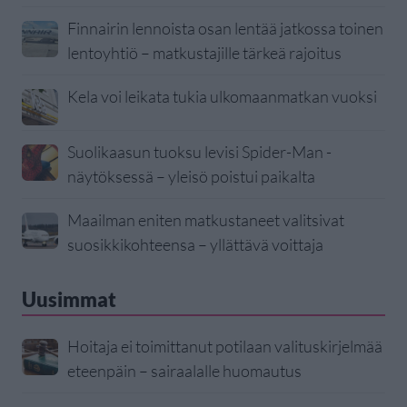
Finnairin lennoista osan lentää jatkossa toinen
lentoyhtiö – matkustajille tärkeä rajoitus
Kela voi leikata tukia ulkomaanmatkan vuoksi
Suolikaasun tuoksu levisi Spider-Man -
näytöksessä – yleisö poistui paikalta
Maailman eniten matkustaneet valitsivat
suosikkikohteensa – yllättävä voittaja
Uusimmat
Hoitaja ei toimittanut potilaan valituskirjelmää
eteenpäin – sairaalalle huomautus