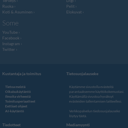
Terveys
Digi
Ruoka
Pelit
Koti & Asuminen
Elokuvat
Some
YouTube
Facebook
Instagram
Twitter
Kustantaja ja toimitus
Tietosuojalauseke
Tietoa meistä
Käytämme sivustolla evästeitä
Oikaisukäytäntö
parantaaksemme käyttökokemustasi.
Ilmoita virheestä
Käyttämällä sivustoa hyväksyt
Toimitusperiaatteet
evästeiden tallentamisen laitteellesi.
Eettiset ohjeet
AI-käytäntö
Verkkopalvelun
tiedosuojalauseke
löytyy tästä
.
Tiedotteet
Mediamyynti