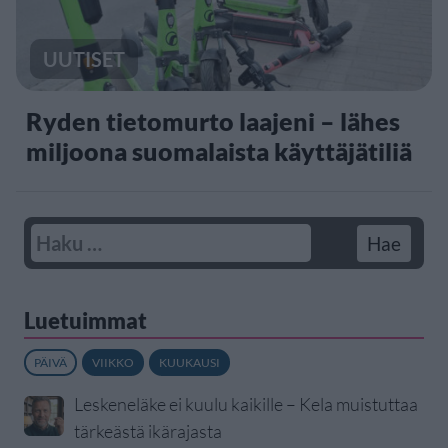
UUTISET
Ryden tietomurto laajeni – lähes
miljoona suomalaista käyttäjätiliä
Luetuimmat
PÄIVÄ
VIIKKO
KUUKAUSI
Leskeneläke ei kuulu kaikille – Kela muistuttaa
tärkeästä ikärajasta