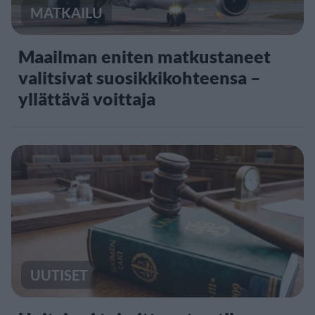
MATKAILU
Maailman eniten matkustaneet
valitsivat suosikkikohteensa –
yllättävä voittaja
UUTISET