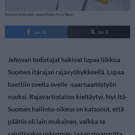
Suomen ja Venäjän rajavyöhyke. Kuva Stara
Jaa FB
Jaa X
Jehovan todistajat hakivat lupaa liikkua
Suomen itärajan rajavyöhykkeellä. Lupaa
haettiin ovelta ovelle -saarnaamistyön
vuoksi. Rajavartiolaitos kieltäytyi. Nyt Itä-
Suomen hallinto-oikeus on katsonut, että
päätös oli lain mukainen, vaikka se
rajoittaakin uskonnon- ja sananvapautta.