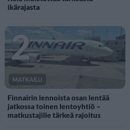
ikärajasta
2
MATKAILU
Finnairin lennoista osan lentää
jatkossa toinen lentoyhtiö –
matkustajille tärkeä rajoitus