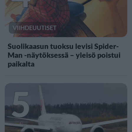
VIIHDEUUTISET
Suolikaasun tuoksu levisi Spider-
Man -näytöksessä – yleisö poistui
paikalta
5