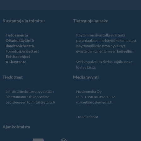
Kustantaja ja toimitus
Tietosuojalauseke
Tietoa meistä
Käytämme sivustolla evästeitä
Oikaisukäytäntö
parantaaksemme käyttökokemustasi.
Ilmoita virheestä
Käyttämällä sivustoa hyväksyt
Toimitusperiaatteet
evästeiden tallentamisen laitteellesi.
Eettiset ohjeet
AI-käytäntö
Verkkopalvelun
tiedosuojalauseke
löytyy tästä
.
Tiedotteet
Mediamyynti
Lehdistötiedotteet pyydetään
Nostemedia Oy
lähettämään sähköpostitse
Puh. +358 40 356 1332
osoitteeseen
toimitus@stara.fi
mikael@nostemedia.fi
Mediatiedot
Ajankohtaista