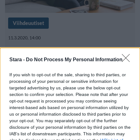
Viihdeuutiset
11.3.2020, 14:00
Amy Schumer yrittää lasta
Stara -
Do Not Process My Personal Information
hedelmöityshoitojen avulla: ”Olen
If you wish to opt-out of the sale, sharing to third parties, or
aivan loppu”
processing of your personal or sensitive information for
targeted advertising by us, please use the below opt-out
section to confirm your selection. Please note that after your
opt-out request is processed you may continue seeing
interest-based ads based on personal information utilized by
us or personal information disclosed to third parties prior to
your opt-out. You may separately opt-out of the further
disclosure of your personal information by third parties on the
IAB’s list of downstream participants. This information may