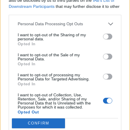
also be disclosed by us to third parties on the
IAB’s List of
Downstream Participants
that may further disclose it to other
third parties.
Personal Data Processing Opt Outs
I want to opt-out of the Sharing of my
Viihdeuutiset
personal data.
Opted In
10.3.2020, 22:40
I want to opt-out of the Sale of my
Personal Data.
Opted In
Amy Schumer jakoi hauskan
I want to opt-out of processing my
Personal Data for Targeted Advertising.
vinkin lapsiperheille –
Opted In
pahvilaatikosta vauvalle
I want to opt-out of Collection, Use,
Retention, Sale, and/or Sharing of my
puuhapaikka
Personal Data that Is Unrelated with the
Purposes for which it was collected.
Opted Out
CONFIRM