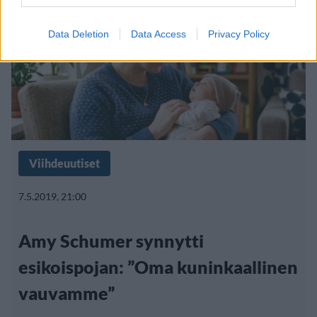
Data Deletion
Data Access
Privacy Policy
Viihdeuutiset
7.5.2019, 21:00
Amy Schumer synnytti
esikoispojan: ”Oma kuninkaallinen
vauvamme”