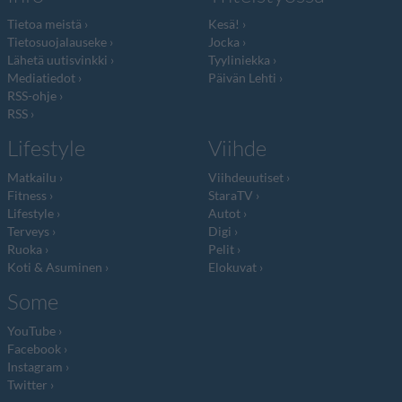
Tietoa meistä
Kesä!
Tietosuojalauseke
Jocka
Lähetä uutisvinkki
Tyyliniekka
Mediatiedot
Päivän Lehti
RSS-ohje
RSS
Lifestyle
Viihde
Matkailu
Viihdeuutiset
Fitness
StaraTV
Lifestyle
Autot
Terveys
Digi
Ruoka
Pelit
Koti & Asuminen
Elokuvat
Some
YouTube
Facebook
Instagram
Twitter