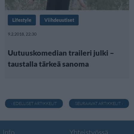
Lifestyle
Viihdeuutiset
9.2.2018, 22:30
Uutuuskomedian traileri julki –
taustalla tärkeä sanoma
‹ EDELLISET ARTIKKELIT
SEURAAVAT ARTIKKELIT ›
Info
Yhteistyössä