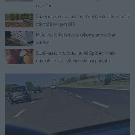
rajoitus
Sääennuste ulottuu nyt marraskuulle – tältä
näyttää syksyn sää
Kela voi leikata tukia ulkomaanmatkan
vuoksi
Suolikaasun tuoksu levisi Spider-Man -
näytöksessä – yleisö poistui paikalta