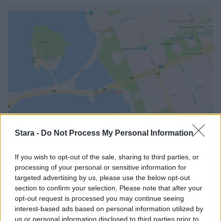
Digi
Stara -
Do Not Process My Personal Information
4.3.2022, 15:00
If you wish to opt-out of the sale, sharing to third parties, or
processing of your personal or sensitive information for
targeted advertising by us, please use the below opt-out
Google Maps poisti ominaisuuden
section to confirm your selection. Please note that after your
opt-out request is processed you may continue seeing
Ukrainassa – tarkoituksena
interest-based ads based on personal information utilized by
us or personal information disclosed to third parties prior to