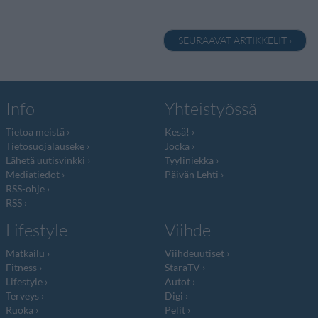
SEURAAVAT ARTIKKELIT ›
Info
Yhteistyössä
Tietoa meistä
Kesä!
Tietosuojalauseke
Jocka
Lähetä uutisvinkki
Tyyliniekka
Mediatiedot
Päivän Lehti
RSS-ohje
RSS
Lifestyle
Viihde
Matkailu
Viihdeuutiset
Fitness
StaraTV
Lifestyle
Autot
Terveys
Digi
Ruoka
Pelit