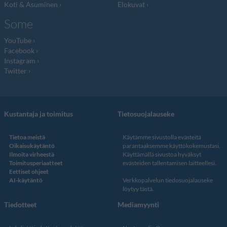
Koti & Asuminen
Elokuvat
Some
YouTube
Facebook
Instagram
Twitter
Kustantaja ja toimitus
Tietosuojalauseke
Tietoa meistä
Käytämme sivustolla evästeitä
Oikaisukäytäntö
parantaaksemme käyttökokemustasi.
Ilmoita virheestä
Käyttämällä sivustoa hyväksyt
Toimitusperiaatteet
evästeiden tallentamisen laitteellesi.
Eettiset ohjeet
AI-käytäntö
Verkkopalvelun
tiedosuojalauseke
löytyy tästä
.
Tiedotteet
Mediamyynti