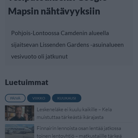
Mapsin nähtävyyksiin
Pohjois-Lontoossa Camdenin alueella
sijaitsevan Lissenden Gardens -asuinalueen
vesivuoto oli jatkunut
Luetuimmat
PÄIVÄ
VIIKKO
KUUKAUSI
Leskeneläke ei kuulu kaikille – Kela
muistuttaa tärkeästä ikärajasta
Finnairin lennoista osan lentää jatkossa
toinen lentoyhtiö – matkustajille tärkeä