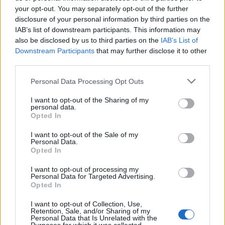
suojella siviilejä
your opt-out. You may separately opt-out of the further
disclosure of your personal information by third parties on the
IAB’s list of downstream participants. This information may
also be disclosed by us to third parties on the
IAB’s List of
Downstream Participants
that may further disclose it to other
third parties.
Personal Data Processing Opt Outs
I want to opt-out of the Sharing of my
personal data.
Opted In
I want to opt-out of the Sale of my
Personal Data.
Opted In
Uutiset
Viihdeuutiset
I want to opt-out of processing my
Personal Data for Targeted Advertising.
Opted In
7.1.2022, 18:00
I want to opt-out of Collection, Use,
Retention, Sale, and/or Sharing of my
Mafioso pakoili lakia vuosien ajan
Personal Data that Is Unrelated with the