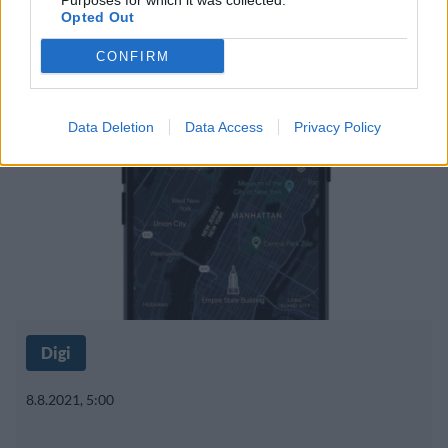
Purposes for which it was collected.
Opted Out
– löytyi lopulta Google Mapsista
CONFIRM
Data Deletion
Data Access
Privacy Policy
Digi
8.8.2021, 5:00