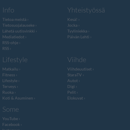
Info
Yhteistyössä
Tietoa meistä
Kesä!
Tietosuojalauseke
Jocka
Lähetä uutisvinkki
Tyyliniekka
Mediatiedot
Päivän Lehti
RSS-ohje
RSS
Lifestyle
Viihde
Matkailu
Viihdeuutiset
Fitness
StaraTV
Lifestyle
Autot
Terveys
Digi
Ruoka
Pelit
Koti & Asuminen
Elokuvat
Some
YouTube
Facebook