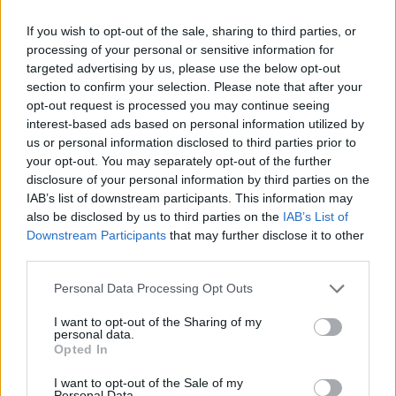
kauniilta koko päivän!”
If you wish to opt-out of the sale, sharing to third parties, or
processing of your personal or sensitive information for
targeted advertising by us, please use the below opt-out
section to confirm your selection. Please note that after your
opt-out request is processed you may continue seeing
interest-based ads based on personal information utilized by
us or personal information disclosed to third parties prior to
your opt-out. You may separately opt-out of the further
disclosure of your personal information by third parties on the
IAB’s list of downstream participants. This information may
also be disclosed by us to third parties on the
IAB’s List of
Downstream Participants
that may further disclose it to other
third parties.
Personal Data Processing Opt Outs
Viihdeuutiset
I want to opt-out of the Sharing of my
21.7.2017, 13:30
personal data.
Opted In
I want to opt-out of the Sale of my
Hääpuvut tehtiin vessapaperista –
Personal Data.