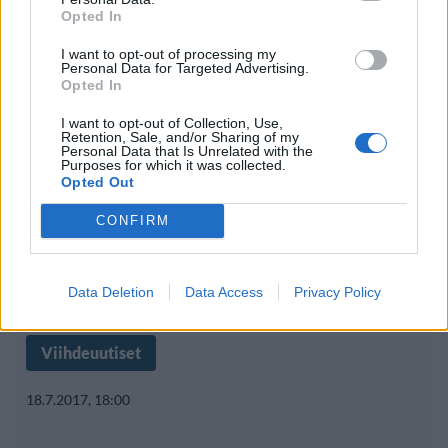
Opted In
et usko silmiäsi miten upeita!
I want to opt-out of processing my
Personal Data for Targeted Advertising.
Opted In
I want to opt-out of Collection, Use,
Retention, Sale, and/or Sharing of my
Personal Data that Is Unrelated with the
Purposes for which it was collected.
Opted Out
CONFIRM
Data Deletion
Data Access
Privacy Policy
Viihdeuutiset
18.7.2017, 18:00