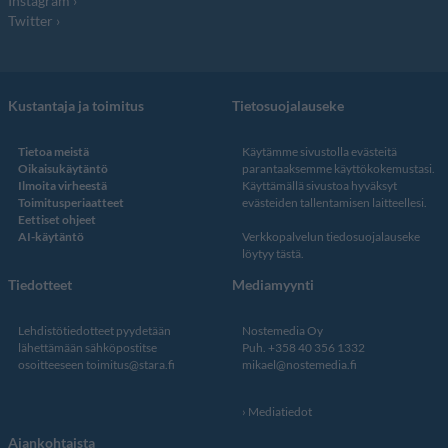
Instagram
Twitter
Kustantaja ja toimitus
Tietosuojalauseke
Tietoa meistä
Käytämme sivustolla evästeitä
Oikaisukäytäntö
parantaaksemme käyttökokemustasi.
Ilmoita virheestä
Käyttämällä sivustoa hyväksyt
Toimitusperiaatteet
evästeiden tallentamisen laitteellesi.
Eettiset ohjeet
AI-käytäntö
Verkkopalvelun
tiedosuojalauseke
löytyy tästä
.
Tiedotteet
Mediamyynti
Lehdistötiedotteet pyydetään
Nostemedia Oy
lähettämään sähköpostitse
Puh. +358 40 356 1332
osoitteeseen
toimitus@stara.fi
mikael@nostemedia.fi
Mediatiedot
Ajankohtaista