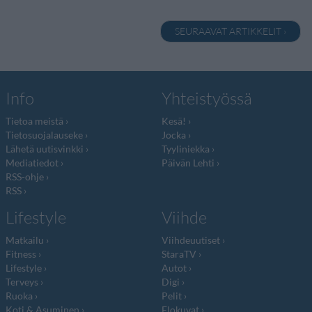
SEURAAVAT ARTIKKELIT ›
Info
Yhteistyössä
Tietoa meistä
Kesä!
Tietosuojalauseke
Jocka
Lähetä uutisvinkki
Tyyliniekka
Mediatiedot
Päivän Lehti
RSS-ohje
RSS
Lifestyle
Viihde
Matkailu
Viihdeuutiset
Fitness
StaraTV
Lifestyle
Autot
Terveys
Digi
Ruoka
Pelit
Koti & Asuminen
Elokuvat