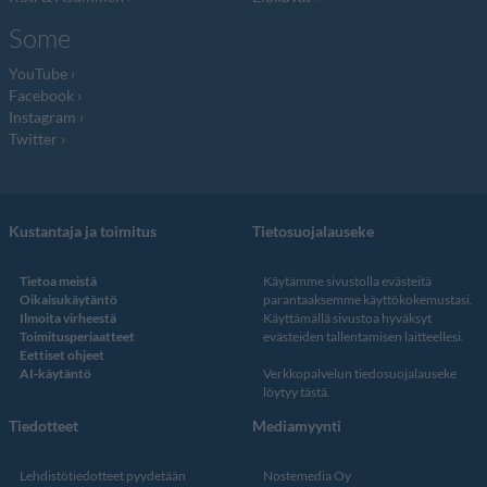
Some
YouTube
Facebook
Instagram
Twitter
Kustantaja ja toimitus
Tietosuojalauseke
Tietoa meistä
Käytämme sivustolla evästeitä
Oikaisukäytäntö
parantaaksemme käyttökokemustasi.
Ilmoita virheestä
Käyttämällä sivustoa hyväksyt
Toimitusperiaatteet
evästeiden tallentamisen laitteellesi.
Eettiset ohjeet
AI-käytäntö
Verkkopalvelun
tiedosuojalauseke
löytyy tästä
.
Tiedotteet
Mediamyynti
Lehdistötiedotteet pyydetään
Nostemedia Oy