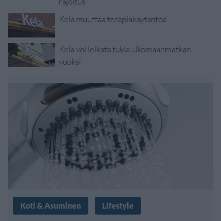
rajoitus
Kela muuttaa terapiakäytäntöä
Kela voi leikata tukia ulkomaanmatkan
vuoksi
Koti & Asuminen
Lifestyle