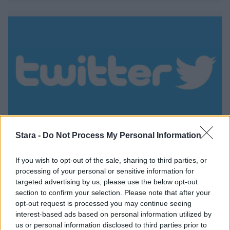
Stara -
Do Not Process My Personal Information
Viihdeuutiset
If you wish to opt-out of the sale, sharing to third parties, or
1.3.2020, 14:40
processing of your personal or sensitive information for
targeted advertising by us, please use the below opt-out
section to confirm your selection. Please note that after your
Naisen viraalivideo hämmentää –
opt-out request is processed you may continue seeing
interest-based ads based on personal information utilized by
lämmin juustonaksukylpy rankan
us or personal information disclosed to third parties prior to