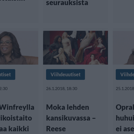
seurauksista
tiset
Viihdeuutiset
Viihd
2:30
26.1.2018, 18:30
25.1.2018
Winfreylla
Moka lehden
Oprah
ikoistaito
kansikuvassa –
huhui
aa kaikki
Reese
ei as