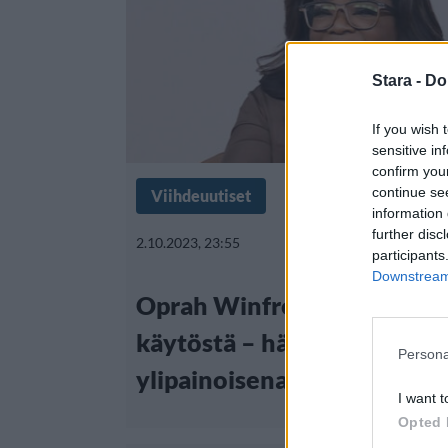
Stara -
Do
If you wish 
sensitive in
confirm you
continue se
Viihdeuutiset
information 
further disc
2.10.2023, 23:55
participants
Downstream 
Oprah Winfrey kritisoi ihm
käytöstä – häntä kohdeltii
Persona
ylipainoisena
I want t
Opted 