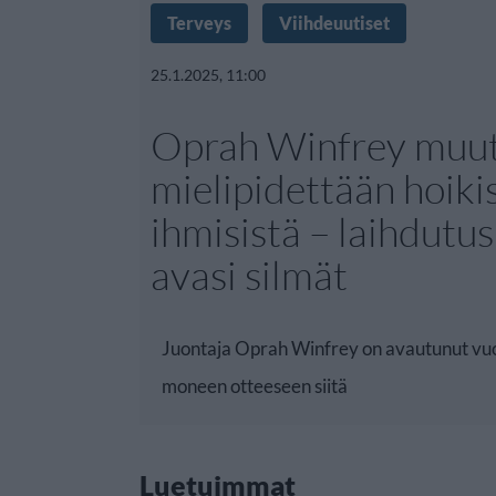
Terveys
Viihdeuutiset
25.1.2025, 11:00
Oprah Winfrey muut
mielipidettään hoiki
ihmisistä – laihdutu
avasi silmät
Juontaja Oprah Winfrey on avautunut vuo
moneen otteeseen siitä
Luetuimmat