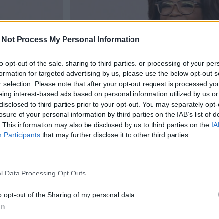
 Not Process My Personal Information
to opt-out of the sale, sharing to third parties, or processing of your per
formation for targeted advertising by us, please use the below opt-out s
r selection. Please note that after your opt-out request is processed y
eing interest-based ads based on personal information utilized by us or
Viihdeuutiset
disclosed to third parties prior to your opt-out. You may separately opt-
losure of your personal information by third parties on the IAB’s list of
11.9.2023, 7:30
. This information may also be disclosed by us to third parties on the
IA
Participants
that may further disclose it to other third parties.
isten
Oprahin ja The Rockin
n huonosti
hyväntekeväisyys ihmetyt
l Data Processing Opt Outs
ette itse lahjoita koko s
o opt-out of the Sharing of my personal data.
In