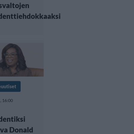
svaltojen
denttiehdokkaaksi
euutiset
, 16:00
dentiksi
ava Donald