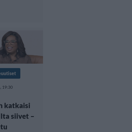
euutiset
, 19:30
 katkaisi
lta siivet –
etu