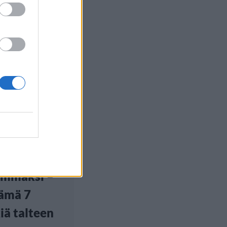
yle
euutiset
 19:20
utumalla
emmaksi –
ämä 7
iä talteen