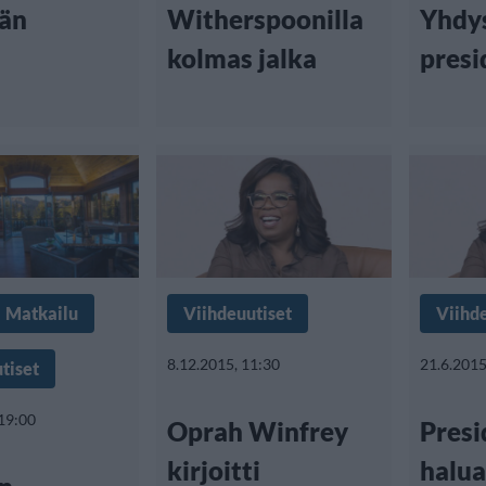
än
Witherspoonilla
Yhdy
kolmas jalka
presi
Matkailu
Viihdeuutiset
Viihd
8.12.2015, 11:30
21.6.2015
tiset
 19:00
Oprah Winfrey
Presi
kirjoitti
halu