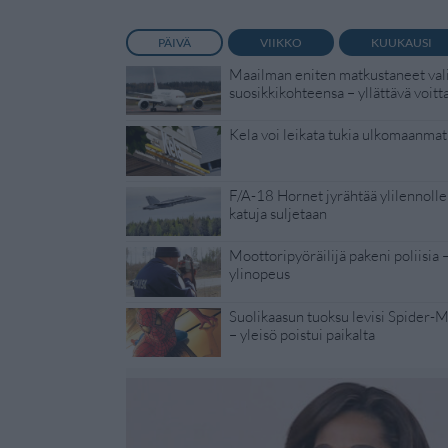
PÄIVÄ
VIIKKO
KUUKAUSI
Maailman eniten matkustaneet vali
suosikkikohteensa – yllättävä voitt
Kela voi leikata tukia ulkomaanmat
F/A-18 Hornet jyrähtää ylilennolle
katuja suljetaan
Moottoripyöräilijä pakeni poliisia 
ylinopeus
Suolikaasun tuoksu levisi Spider-
– yleisö poistui paikalta