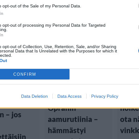
o opt-out of the Sale of my Personal Data.
In
to opt-out of processing my Personal Data for Targeted
ing.
In
tiset
o opt-out of Collection, Use, Retention, Sale, and/or Sharing
Lifestyle
Lifest
ersonal Data that Is Unrelated with the Purposes for which it
lected.
Out
 13:20
Viihdeuutiset
Viihd
CONFIRM
26.9.2018, 14:40
7.8.2018,
: Useat
aattinaiset
Nainen kokeili
Puke
Data Deletion
Data Access
Privacy Policy
sivat
Oprahin
hoik
n – jos
aamurutiinia –
ota n
hämmästyi
vinkk
ettäisiin