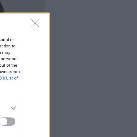
sonal or
ection to
ou may
 personal
out of the
 downstream
B’s List of
tää: ”Miksi
ummaa?”