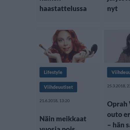
haastattelussa
nyt
Lifestyle
Viihdeuu
25.3.2018, 2
Viihdeuutiset
21.6.2018, 13:20
Oprah 
outo er
Näin meikkaat
– hän s
vuosia pois