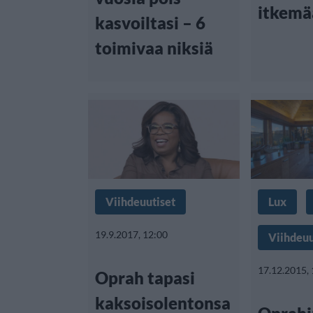
itkemä
kasvoiltasi – 6
toimivaa niksiä
Viihdeuutiset
Lux
19.9.2017, 12:00
Viihdeuu
17.12.2015,
Oprah tapasi
kaksoisolentonsa