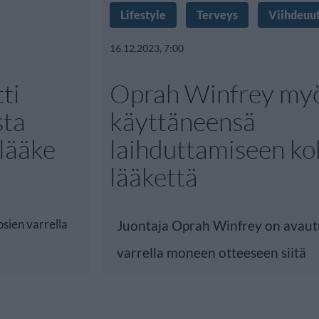
Lifestyle
Terveys
Viihdeuut
16.12.2023, 7:00
ti
Oprah Winfrey my
sta
käyttäneensä
slääke
laihduttamiseen ko
lääkettä
sien varrella
Juontaja Oprah Winfrey on avaut
varrella moneen otteeseen siitä