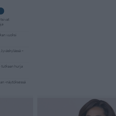
tsivat
aja
kan vuoksi
 Jyväskylässä –
– tutkaan hurja
Man -näytöksessä