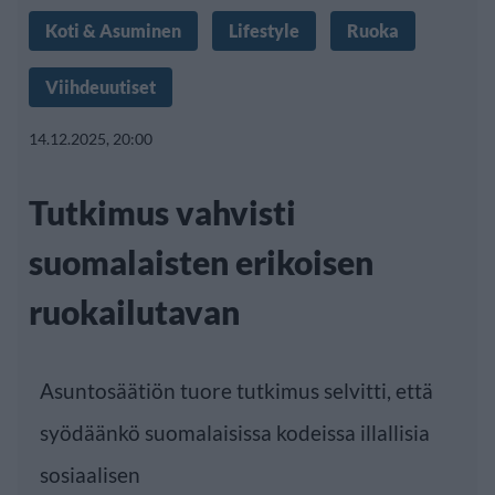
Koti & Asuminen
Lifestyle
Ruoka
Viihdeuutiset
14.12.2025, 20:00
Tutkimus vahvisti
suomalaisten erikoisen
ruokailutavan
Asuntosäätiön tuore tutkimus
selvitti, että
syödäänkö suomalaisissa kodeissa illallisia
sosiaalisen