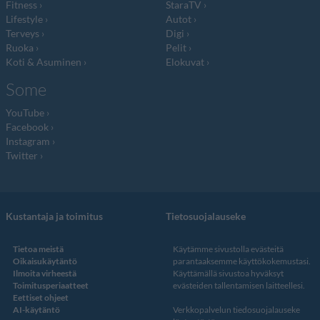
Fitness
StaraTV
Lifestyle
Autot
Terveys
Digi
Ruoka
Pelit
Koti & Asuminen
Elokuvat
Some
YouTube
Facebook
Instagram
Twitter
Kustantaja ja toimitus
Tietosuojalauseke
Tietoa meistä
Käytämme sivustolla evästeitä
Oikaisukäytäntö
parantaaksemme käyttökokemustasi.
Ilmoita virheestä
Käyttämällä sivustoa hyväksyt
Toimitusperiaatteet
evästeiden tallentamisen laitteellesi.
Eettiset ohjeet
AI-käytäntö
Verkkopalvelun
tiedosuojalauseke