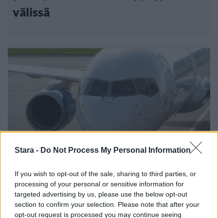
välissä
Stara -
Do Not Process My Personal Information
Koti & Asuminen
Lifestyle
If you wish to opt-out of the sale, sharing to third parties, or
processing of your personal or sensitive information for
7.2.2020, 20:40
targeted advertising by us, please use the below opt-out
section to confirm your selection. Please note that after your
opt-out request is processed you may continue seeing