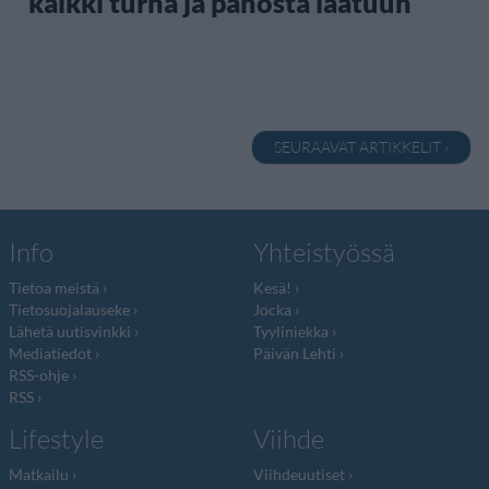
kaikki turha ja panosta laatuun
SEURAAVAT ARTIKKELIT ›
Info
Yhteistyössä
Tietoa meistä
Kesä!
Tietosuojalauseke
Jocka
Lähetä uutisvinkki
Tyyliniekka
Mediatiedot
Päivän Lehti
RSS-ohje
RSS
Lifestyle
Viihde
Matkailu
Viihdeuutiset