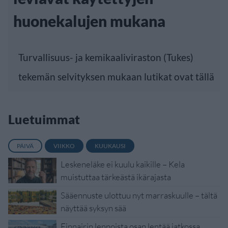
huonekalujen mukana
Turvallisuus- ja kemikaaliviraston (Tukes)
tekemän selvityksen mukaan lutikat ovat tällä
Luetuimmat
PÄIVÄ
VIIKKO
KUUKAUSI
Leskeneläke ei kuulu kaikille – Kela
muistuttaa tärkeästä ikärajasta
Sääennuste ulottuu nyt marraskuulle – tältä
näyttää syksyn sää
Finnairin lennoista osan lentää jatkossa