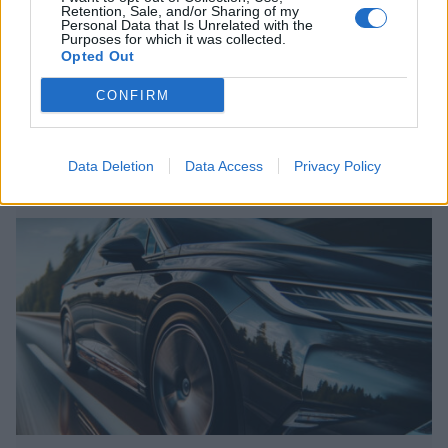
20.1.2020, 19:20
Retention, Sale, and/or Sharing of my
Personal Data that Is Unrelated with the
Purposes for which it was collected.
Opted Out
Kirpputoritorin sohvan sisältä
CONFIRM
löytyi kymmenien tuhansien
rahakätkö
Data Deletion
Data Access
Privacy Policy