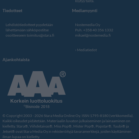
löytyy tästä
.
Tiedotteet
Mediamyynti
Lehdistötiedotteet pyydetään
Nostemedia Oy
lähettämään sähköpostitse
Puh. +358 40 356 1332
osoitteeseen
toimitus@stara.fi
mikael@nostemedia.fi
Mediatiedot
Ajankohtaista
© Copyright 2003 - 2026 Stara Media Online Oy. ISSN 1795-8180 (verkkomedia).
Kaikki oikeudet pidätetään. Materiaalin luvaton julkaiseminen ja lainaaminen on
kielletty. Stara®, Viihdetaivas®, Miss Pop®, Mister Pop®, Popstar®, Tuubi® ja
Jetset® ovat Stara Media Oy:n rekisteröityjä tavaramerkkejä, joiden käyttäminen
ilman lupaa on kielletty.