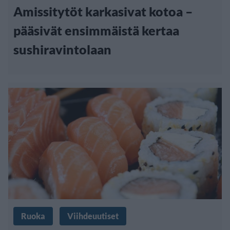
Amissitytöt karkasivat kotoa –
pääsivät ensimmäistä kertaa
sushiravintolaan
Ruoka
Viihdeuutiset