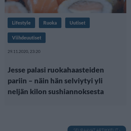
Lifestyle
Ruoka
Uutiset
Viihdeuutiset
29.11.2020, 23:20
Jesse palasi ruokahaasteiden
pariin – näin hän selviytyi yli
neljän kilon sushiannoksesta
SEURAAVAT ARTIKKELIT ›