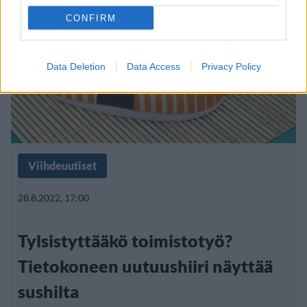
CONFIRM
Data Deletion
Data Access
Privacy Policy
Viihdeuutiset
28.8.2022, 17:00
Tylsistyttääkö toimistotyö?
Tietokoneen uutuushiiri näyttää
sushilta