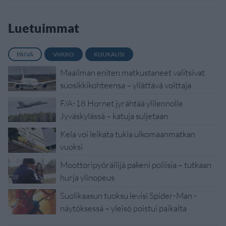
Luetuimmat
PÄIVÄ
VIIKKO
KUUKAUSI
Maailman eniten matkustaneet valitsivat
suosikkikohteensa – yllättävä voittaja
F/A-18 Hornet jyrähtää ylilennolle
Jyväskylässä – katuja suljetaan
Kela voi leikata tukia ulkomaanmatkan
vuoksi
Moottoripyöräilijä pakeni poliisia – tutkaan
hurja ylinopeus
Suolikaasun tuoksu levisi Spider-Man -
näytöksessä – yleisö poistui paikalta