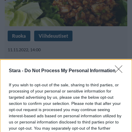
Ruoka
Viihdeuutiset
11.11.2022, 14:00
Ravintolaketju Hanko Sushin nimi
Stara -
Do Not Process My Personal Information
vaihtuu – samalla muuttuu
If you wish to opt-out of the sale, sharing to third parties, or
tarjonta
processing of your personal or sensitive information for
targeted advertising by us, please use the below opt-out
section to confirm your selection. Please note that after your
opt-out request is processed you may continue seeing
interest-based ads based on personal information utilized by
us or personal information disclosed to third parties prior to
your opt-out. You may separately opt-out of the further