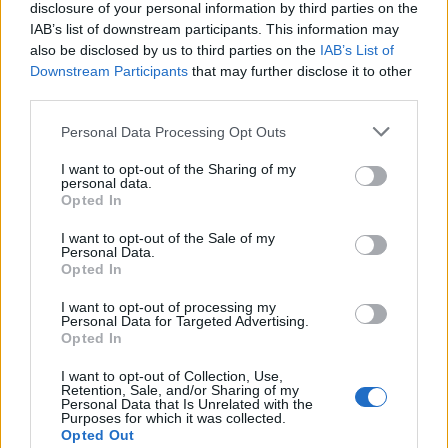
disclosure of your personal information by third parties on the
IAB’s list of downstream participants. This information may
also be disclosed by us to third parties on the
IAB’s List of
Downstream Participants
that may further disclose it to other
third parties.
Personal Data Processing Opt Outs
I want to opt-out of the Sharing of my
Ruoka
Viihdeuutiset
personal data.
Opted In
7.11.2022, 5:00
I want to opt-out of the Sale of my
Personal Data.
Opted In
Somekokit valmistivat maailman
I want to opt-out of processing my
suurimman sushirullan – Gordon
Personal Data for Targeted Advertising.
Opted In
Ramsayn ennätys murskaksi
I want to opt-out of Collection, Use,
Retention, Sale, and/or Sharing of my
Personal Data that Is Unrelated with the
Purposes for which it was collected.
Opted Out