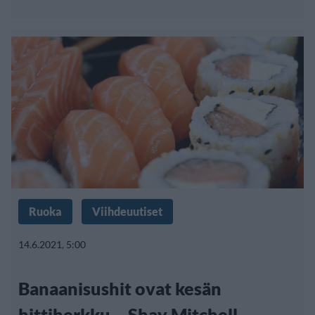
Ruoka
Viihdeuutiset
14.6.2021, 5:00
Banaanisushit ovat kesän
hittiherkku – Shay Mitchell