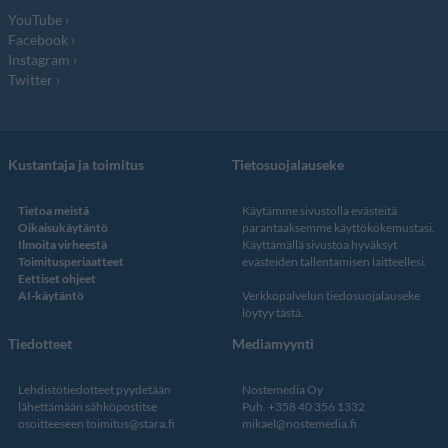
YouTube
Facebook
Instagram
Twitter
Kustantaja ja toimitus
Tietosuojalauseke
Tietoa meistä
Käytämme sivustolla evästeitä
Oikaisukäytäntö
parantaaksemme käyttökokemustasi.
Ilmoita virheestä
Käyttämällä sivustoa hyväksyt
Toimitusperiaatteet
evästeiden tallentamisen laitteellesi.
Eettiset ohjeet
AI-käytäntö
Verkkopalvelun
tiedosuojalauseke
löytyy tästä
.
Tiedotteet
Mediamyynti
Lehdistötiedotteet pyydetään
Nostemedia Oy
lähettämään sähköpostitse
Puh. +358 40 356 1332
osoitteeseen
toimitus@stara.fi
mikael@nostemedia.fi