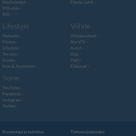
Mediatiedot
Päivän Lehti
RSS-ohje
RSS
Lifestyle
Viihde
Matkailu
Viihdeuutiset
Fitness
StaraTV
Lifestyle
Autot
Terveys
Digi
Ruoka
Pelit
Koti & Asuminen
Elokuvat
Some
YouTube
Facebook
Instagram
Twitter
Kustantaja ja toimitus
Tietosuojalauseke