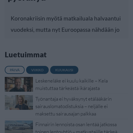
Koronakriisin myötä matkailuala halvaantui
vuodeksi, mutta nyt Euroopassa nähdään jo
Luetuimmat
PÄIVÄ
VIIKKO
KUUKAUSI
Leskeneläke ei kuulu kaikille – Kela
muistuttaa tärkeästä ikärajasta
Työnantaja ei hyväksynyt etälääkärin
sairauslomatodistuksia – neljälle ei
maksettu sairausajan palkkaa
Finnairin lennoista osan lentää jatkossa
toinen lentoyhtiö – matkustajille tärkeä