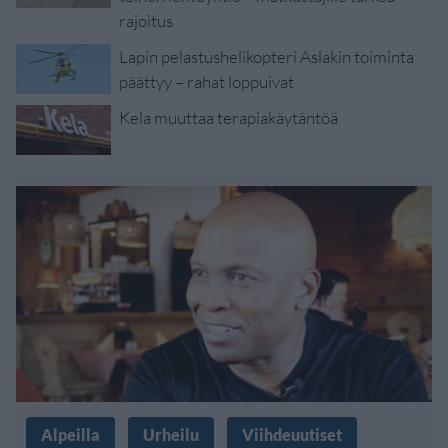
rajoitus
Lapin pelastushelikopteri Aslakin toiminta
päättyy – rahat loppuivat
Kela muuttaa terapiakäytäntöä
Alpeilla
Urheilu
Viihdeuutiset