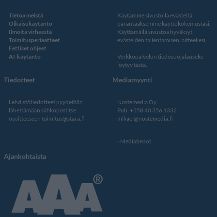
Tietoa meistä
Käytämme sivustolla evästeitä
Oikaisukäytäntö
parantaaksemme käyttökokemustasi.
Ilmoita virheestä
Käyttämällä sivustoa hyväksyt
Toimitusperiaatteet
evästeiden tallentamisen laitteellesi.
Eettiset ohjeet
AI-käytäntö
Verkkopalvelun
tiedosuojalauseke
löytyy tästä
.
Tiedotteet
Mediamyynti
Lehdistötiedotteet pyydetään
Nostemedia Oy
lähettämään sähköpostitse
Puh. +358 40 356 1332
osoitteeseen
toimitus@stara.fi
mikael@nostemedia.fi
Mediatiedot
Ajankohtaista