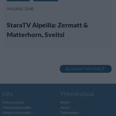
14.4.2015, 12:00
StaraTV Alpeilla: Zermatt &
Matterhorn, Sveitsi
SEURAAVAT ARTIKKELIT ›
Info
Yhteistyössä
Tietoa meistä
Kesä!
Tietosuojalauseke
Jocka
Lähetä uutisvinkki
Tyyliniekka