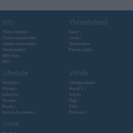
Info
Yhteistyössä
Tietoa meistä
Kesä!
Tietosuojalauseke
Jocka
Lähetä uutisvinkki
Tyyliniekka
Mediatiedot
Päivän Lehti
RSS-ohje
RSS
Lifestyle
Viihde
Matkailu
Viihdeuutiset
Fitness
StaraTV
Lifestyle
Autot
Terveys
Digi
Ruoka
Pelit
Koti & Asuminen
Elokuvat
Some