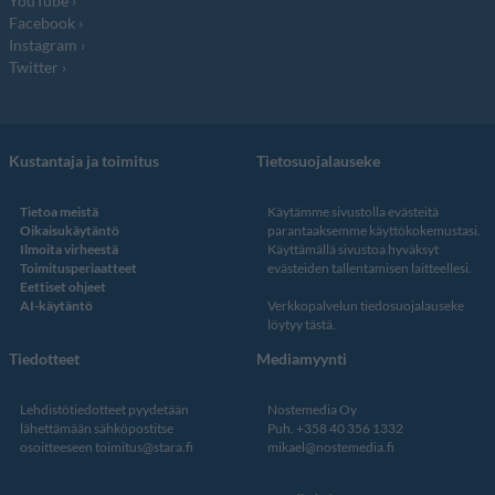
YouTube
Facebook
Instagram
Twitter
Kustantaja ja toimitus
Tietosuojalauseke
Tietoa meistä
Käytämme sivustolla evästeitä
Oikaisukäytäntö
parantaaksemme käyttökokemustasi.
Ilmoita virheestä
Käyttämällä sivustoa hyväksyt
Toimitusperiaatteet
evästeiden tallentamisen laitteellesi.
Eettiset ohjeet
AI-käytäntö
Verkkopalvelun
tiedosuojalauseke
löytyy tästä
.
Tiedotteet
Mediamyynti
Lehdistötiedotteet pyydetään
Nostemedia Oy
lähettämään sähköpostitse
Puh. +358 40 356 1332
osoitteeseen
toimitus@stara.fi
mikael@nostemedia.fi