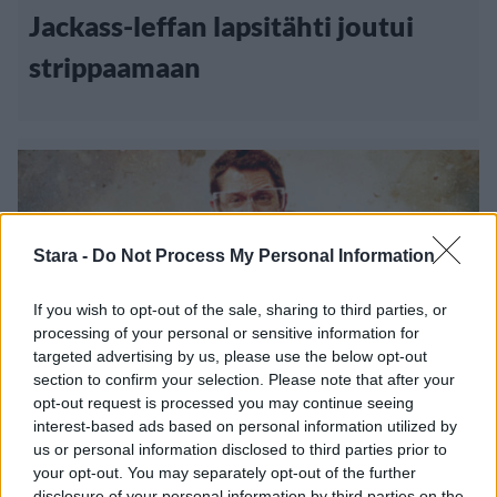
Jackass-leffan lapsitähti joutui
strippaamaan
Stara -
Do Not Process My Personal Information
If you wish to opt-out of the sale, sharing to third parties, or
processing of your personal or sensitive information for
targeted advertising by us, please use the below opt-out
section to confirm your selection. Please note that after your
opt-out request is processed you may continue seeing
Viihdeuutiset
interest-based ads based on personal information utilized by
us or personal information disclosed to third parties prior to
your opt-out. You may separately opt-out of the further
11.8.2013, 19:40
disclosure of your personal information by third parties on the