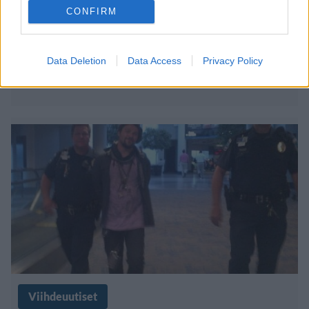
27.7.2013, 19:30
CONFIRM
Venäläiset hurjapäät tekivät oman
Data Deletion
Data Access
Privacy Policy
”Jackassin” – video ei herkimmille
Viihdeuutiset