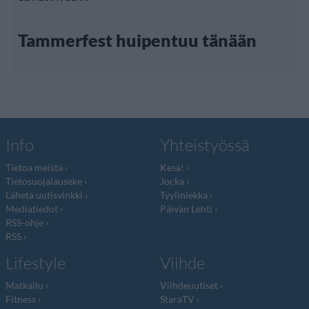
Tammerfest huipentuu tänään
Info
Yhteistyössä
Tietoa meistä
Kesä!
Tietosuojalauseke
Jocka
Lähetä uutisvinkki
Tyyliniekka
Mediatiedot
Päivän Lehti
RSS-ohje
RSS
Lifestyle
Viihde
Matkailu
Viihdeuutiset
Fitness
StaraTV