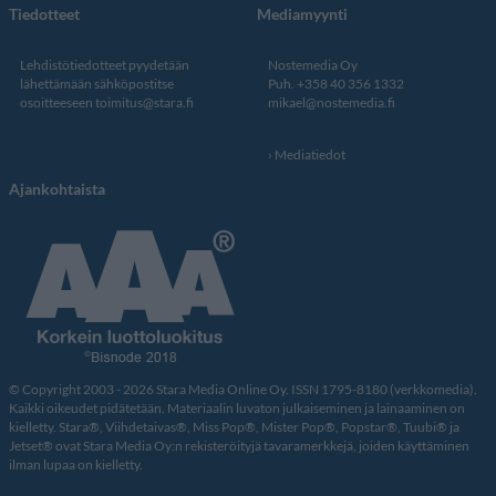
Tiedotteet
Mediamyynti
Lehdistötiedotteet pyydetään
Nostemedia Oy
lähettämään sähköpostitse
Puh. +358 40 356 1332
osoitteeseen
toimitus@stara.fi
mikael@nostemedia.fi
Mediatiedot
Ajankohtaista
© Copyright 2003 - 2026 Stara Media Online Oy. ISSN 1795-8180 (verkkomedia).
Kaikki oikeudet pidätetään. Materiaalin luvaton julkaiseminen ja lainaaminen on
kielletty. Stara®, Viihdetaivas®, Miss Pop®, Mister Pop®, Popstar®, Tuubi® ja
Jetset® ovat Stara Media Oy:n rekisteröityjä tavaramerkkejä, joiden käyttäminen
ilman lupaa on kielletty.