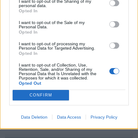
I want to opt-out of the Sharing of my
personal data.
Opted In
I want to opt-out of the Sale of my
Personal Data.
Opted In
I want to opt-out of processing my
Personal Data for Targeted Advertising.
Opted In
I want to opt-out of Collection, Use,
Viihdeuutiset
Retention, Sale, and/or Sharing of my
Personal Data that Is Unrelated with the
Purposes for which it was collected.
Opted Out
3.6.2015, 15:30
CONFIRM
Yllätys Vain elämää -kuvauksissa –
myrsky vei sähköt!
Data Deletion
Data Access
Privacy Policy