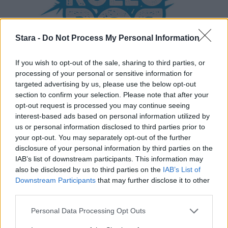
Stara -
Do Not Process My Personal Information
If you wish to opt-out of the sale, sharing to third parties, or
processing of your personal or sensitive information for
Viihdeuutiset
targeted advertising by us, please use the below opt-out
section to confirm your selection. Please note that after your
opt-out request is processed you may continue seeing
5.4.2016, 22:00
interest-based ads based on personal information utilized by
us or personal information disclosed to third parties prior to
Rovaniemelle uusi
your opt-out. You may separately opt-out of the further
disclosure of your personal information by third parties on the
kaupunkifestivaali RolloPOP –
IAB’s list of downstream participants. This information may
also be disclosed by us to third parties on the
IAB’s List of
mukana ultimaattinen Stara VIP
Downstream Participants
that may further disclose it to other
third parties.
Personal Data Processing Opt Outs