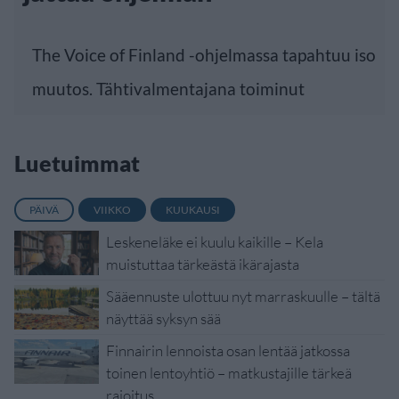
The Voice of Finland -ohjelmassa tapahtuu iso
muutos. Tähtivalmentajana toiminut
Luetuimmat
PÄIVÄ
VIIKKO
KUUKAUSI
Leskeneläke ei kuulu kaikille – Kela
muistuttaa tärkeästä ikärajasta
Sääennuste ulottuu nyt marraskuulle – tältä
näyttää syksyn sää
Finnairin lennoista osan lentää jatkossa
toinen lentoyhtiö – matkustajille tärkeä
rajoitus