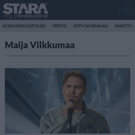
Men
KESKUSRIKOSPOLIISI
YRITYS
EPPU NORMAALI
MARTTI S
Maija Vilkkumaa