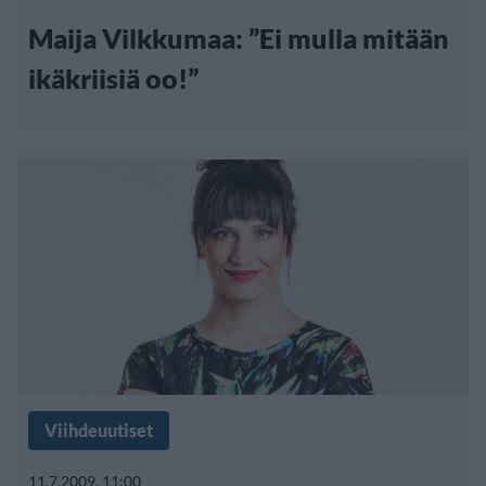
Maija Vilkkumaa: ”Ei mulla mitään
ikäkriisiä oo!”
Viihdeuutiset
11.7.2009, 11:00