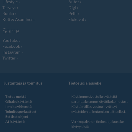
Lifestyle
Autot
Terveys
Digi
Ruoka
Pelit
Koti & Asuminen
Elokuvat
Some
YouTube
Facebook
Instagram
Twitter
Kustantaja ja toimitus
Tietosuojalauseke
Tietoa meistä
Käytämme sivustolla evästeitä
Oikaisukäytäntö
parantaaksemme käyttökokemustasi.
Ilmoita virheestä
Käyttämällä sivustoa hyväksyt
Toimitusperiaatteet
evästeiden tallentamisen laitteellesi.
Eettiset ohjeet
AI-käytäntö
Verkkopalvelun
tiedosuojalauseke
löytyy tästä
.