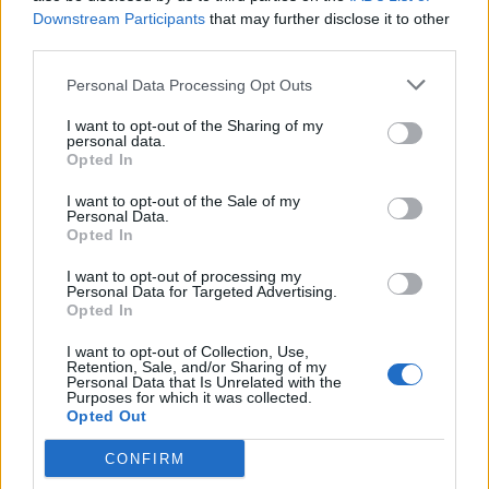
Downstream Participants
that may further disclose it to other
third parties.
Personal Data Processing Opt Outs
I want to opt-out of the Sharing of my
personal data.
Opted In
I want to opt-out of the Sale of my
Personal Data.
Opted In
Viihdeuutiset
I want to opt-out of processing my
Personal Data for Targeted Advertising.
17.2.2015, 13:30
Opted In
I want to opt-out of Collection, Use,
Retention, Sale, and/or Sharing of my
Tom Cruisen treffiseura yllätti –
Personal Data that Is Unrelated with the
Purposes for which it was collected.
illasti Salma Hayekin ja Penelope
Opted Out
Cruzin kanssa
CONFIRM