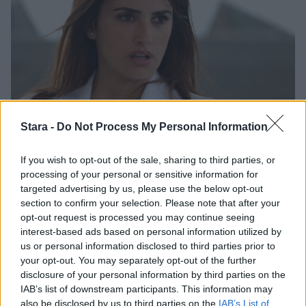
Stara -
Do Not Process My Personal Information
Viihdeuutiset
If you wish to opt-out of the sale, sharing to third parties, or
processing of your personal or sensitive information for
21.1.2016, 17:30
targeted advertising by us, please use the below opt-out
section to confirm your selection. Please note that after your
Elokuvatähti syöpäpotilaan
opt-out request is processed you may continue seeing
interest-based ads based on personal information utilized by
roolissa: Penelope Cruz kaljuna!
us or personal information disclosed to third parties prior to
your opt-out. You may separately opt-out of the further
disclosure of your personal information by third parties on the
IAB’s list of downstream participants. This information may
also be disclosed by us to third parties on the
IAB’s List of