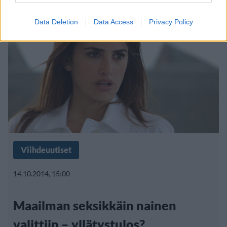
Data Deletion
Data Access
Privacy Policy
Viihdeuutiset
14.10.2014, 15:00
Maailman seksikkäin nainen
valittiin – yllätystulos?