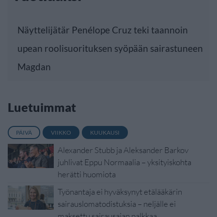
Näyttelijätär Penélope Cruz teki taannoin
upean roolisuorituksen syöpään sairastuneen
Magdan
Luetuimmat
PÄIVÄ
VIIKKO
KUUKAUSI
Alexander Stubb ja Aleksander Barkov
juhlivat Eppu Normaalia – yksityiskohta
herätti huomiota
Työnantaja ei hyväksynyt etälääkärin
sairauslomatodistuksia – neljälle ei
maksettu sairausajan palkkaa