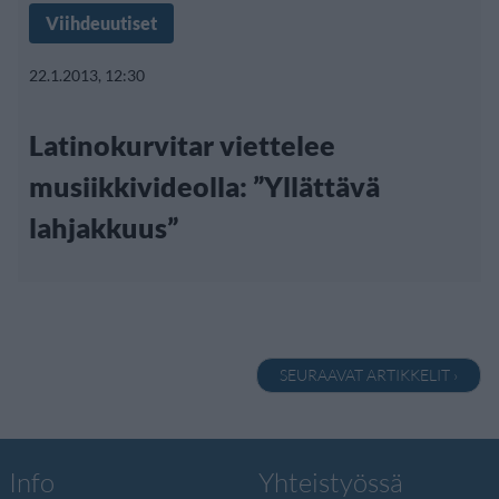
Viihdeuutiset
22.1.2013, 12:30
Latinokurvitar viettelee
musiikkivideolla: ”Yllättävä
lahjakkuus”
SEURAAVAT ARTIKKELIT ›
Info
Yhteistyössä