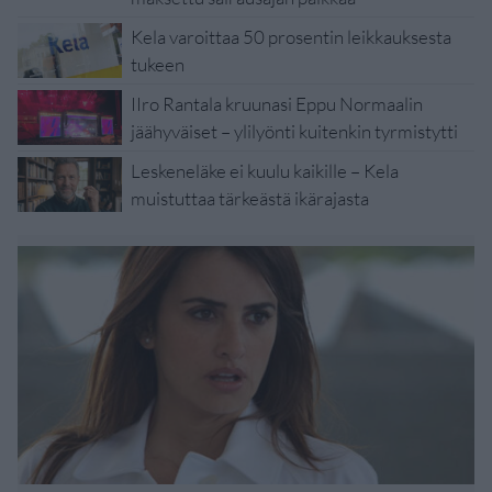
Kela varoittaa 50 prosentin leikkauksesta
tukeen
IIro Rantala kruunasi Eppu Normaalin
jäähyväiset – ylilyönti kuitenkin tyrmistytti
Leskeneläke ei kuulu kaikille – Kela
muistuttaa tärkeästä ikärajasta