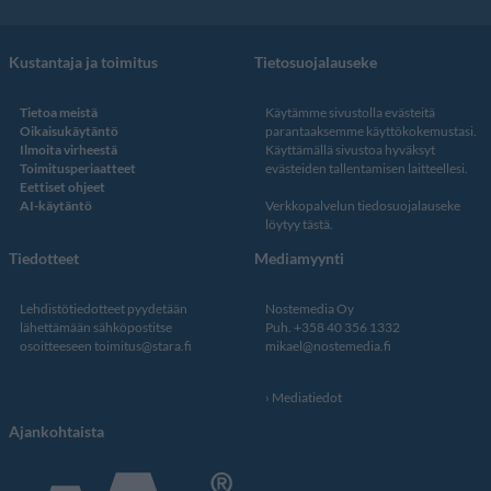
Kustantaja ja toimitus
Tietosuojalauseke
Tietoa meistä
Käytämme sivustolla evästeitä
Oikaisukäytäntö
parantaaksemme käyttökokemustasi.
Ilmoita virheestä
Käyttämällä sivustoa hyväksyt
Toimitusperiaatteet
evästeiden tallentamisen laitteellesi.
Eettiset ohjeet
AI-käytäntö
Verkkopalvelun
tiedosuojalauseke
löytyy tästä
.
Tiedotteet
Mediamyynti
Lehdistötiedotteet pyydetään
Nostemedia Oy
lähettämään sähköpostitse
Puh. +358 40 356 1332
osoitteeseen
toimitus@stara.fi
mikael@nostemedia.fi
Mediatiedot
Ajankohtaista