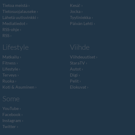
Tietoa meistä
Kesä!
Tietosuojalauseke
Jocka
Lähetä uutisvinkki
Tyyliniekka
Mediatiedot
Päivän Lehti
RSS-ohje
RSS
Lifestyle
Viihde
Matkailu
Viihdeuutiset
Fitness
StaraTV
Lifestyle
Autot
Terveys
Digi
Ruoka
Pelit
Koti & Asuminen
Elokuvat
Some
YouTube
Facebook
Instagram
Twitter