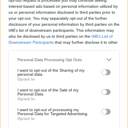
opt-out request is processed you may continue seeing
interest-based ads based on personal information utilized by
us or personal information disclosed to third parties prior to
Shia LaBeouf tuomittiin
your opt-out. You may separately opt-out of the further
disclosure of your personal information by third parties on the
vihanhallintakurssille – rangaistus
IAB’s list of downstream participants. This information may
also be disclosed by us to third parties on the
IAB’s List of
öykkäröinnistä
Downstream Participants
that may further disclose it to other
third parties.
Personal Data Processing Opt Outs
I want to opt-out of the Sharing of my
personal data.
Opted In
I want to opt-out of the Sale of my
Personal Data.
Opted In
I want to opt-out of processing my
Personal Data for Targeted Advertising.
Opted In