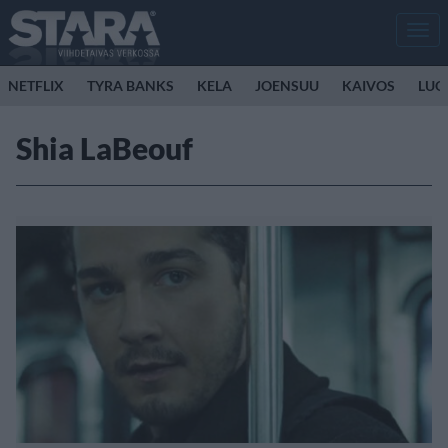
Men
NETFLIX
TYRA BANKS
KELA
JOENSUU
KAIVOS
LUO
Shia LaBeouf