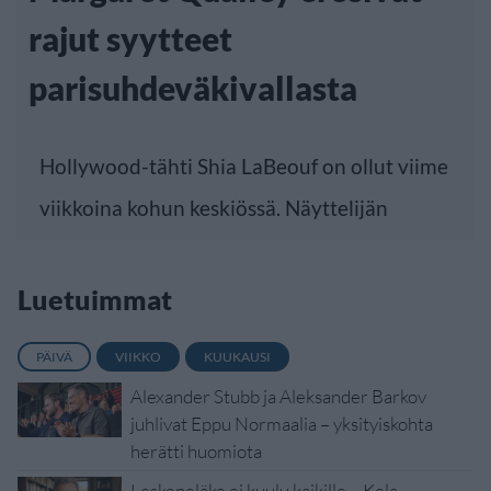
rajut syytteet
parisuhdeväkivallasta
Hollywood-tähti Shia LaBeouf on ollut viime
viikkoina kohun keskiössä. Näyttelijän
Luetuimmat
PÄIVÄ
VIIKKO
KUUKAUSI
Alexander Stubb ja Aleksander Barkov
juhlivat Eppu Normaalia – yksityiskohta
herätti huomiota
Leskeneläke ei kuulu kaikille – Kela