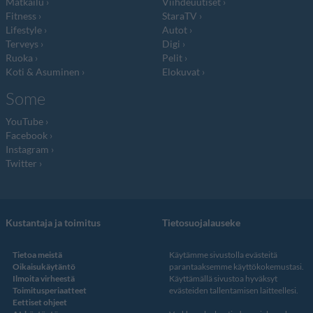
Matkailu
Viihdeuutiset
Fitness
StaraTV
Lifestyle
Autot
Terveys
Digi
Ruoka
Pelit
Koti & Asuminen
Elokuvat
Some
YouTube
Facebook
Instagram
Twitter
Kustantaja ja toimitus
Tietosuojalauseke
Tietoa meistä
Käytämme sivustolla evästeitä
Oikaisukäytäntö
parantaaksemme käyttökokemustasi.
Ilmoita virheestä
Käyttämällä sivustoa hyväksyt
Toimitusperiaatteet
evästeiden tallentamisen laitteellesi.
Eettiset ohjeet