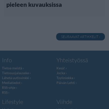
pieleen kuvauksissa
SEURAAVAT ARTIKKELIT ›
Info
Yhteistyössä
Tietoa meistä
Kesä!
Tietosuojalauseke
Jocka
Lähetä uutisvinkki
Tyyliniekka
Mediatiedot
Päivän Lehti
RSS-ohje
RSS
Lifestyle
Viihde