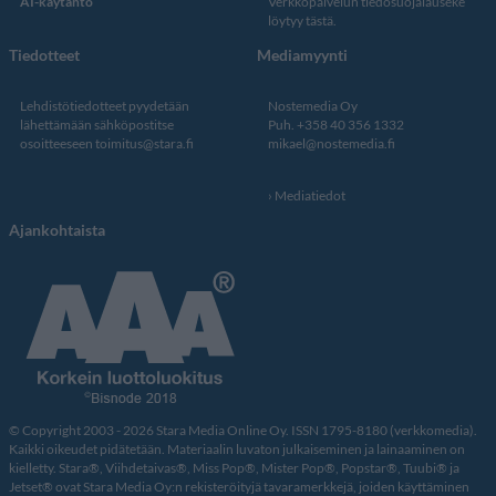
AI-käytäntö
Verkkopalvelun
tiedosuojalauseke
löytyy tästä
.
Tiedotteet
Mediamyynti
Lehdistötiedotteet pyydetään
Nostemedia Oy
lähettämään sähköpostitse
Puh. +358 40 356 1332
osoitteeseen
toimitus@stara.fi
mikael@nostemedia.fi
Mediatiedot
Ajankohtaista
© Copyright 2003 - 2026 Stara Media Online Oy. ISSN 1795-8180 (verkkomedia).
Kaikki oikeudet pidätetään. Materiaalin luvaton julkaiseminen ja lainaaminen on
kielletty. Stara®, Viihdetaivas®, Miss Pop®, Mister Pop®, Popstar®, Tuubi® ja
Jetset® ovat Stara Media Oy:n rekisteröityjä tavaramerkkejä, joiden käyttäminen