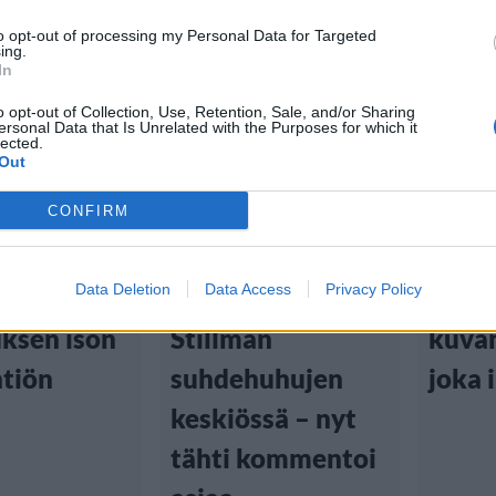
to opt-out of processing my Personal Data for Targeted
ing.
In
o opt-out of Collection, Use, Retention, Sale, and/or Sharing
ersonal Data that Is Unrelated with the Purposes for which it
tiset
Viihdeuutiset
Viihd
lected.
Out
8:00
16.12.2021, 19:00
21.6.2021
CONFIRM
Boelius
Tuure Boelius ja
Tuure
Data Deletion
Data Access
Privacy Policy
muusikko Leo
julkai
ksen ison
Stillman
kuvan
htiön
suhdehuhujen
joka 
keskiössä – nyt
tähti kommentoi