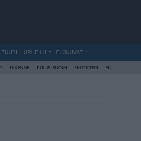
TUUBI
URHEILU
ELOKUVAT
O
LIIKENNE
POLIISI SUOMI
SKOOTTERI
ELÄINLÄÄKÄRI