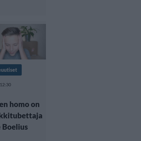
euutiset
 12:30
en homo on
kkitubettaja
 Boelius