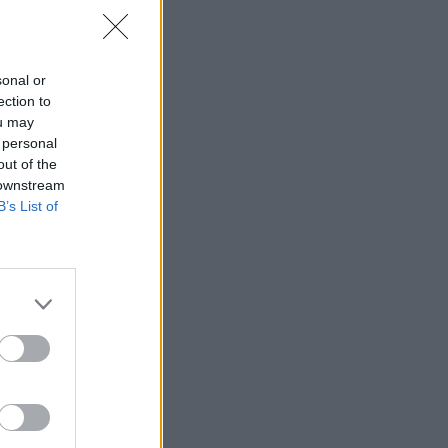
sonal or
ection to
ou may
 personal
out of the
 downstream
B’s List of
atkoa –