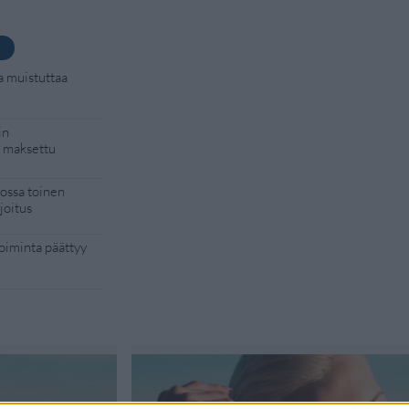
a muistuttaa
in
i maksettu
kossa toinen
joitus
toiminta päättyy