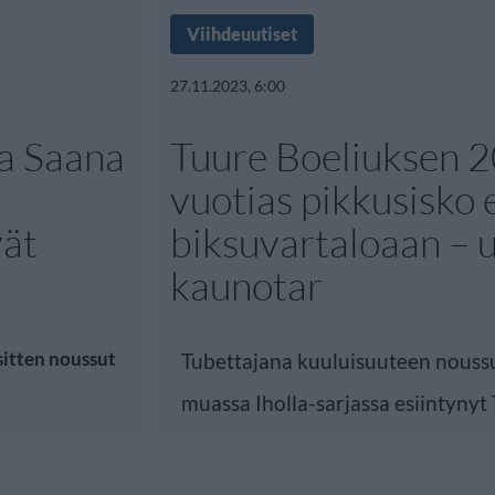
Viihdeuutiset
27.11.2023, 6:00
ja Saana
Tuure Boeliuksen 2
vuotias pikkusisko e
vät
biksuvartaloaan – 
kaunotar
sitten noussut
Tubettajana kuuluisuuteen nouss
muassa Iholla-sarjassa esiintynyt