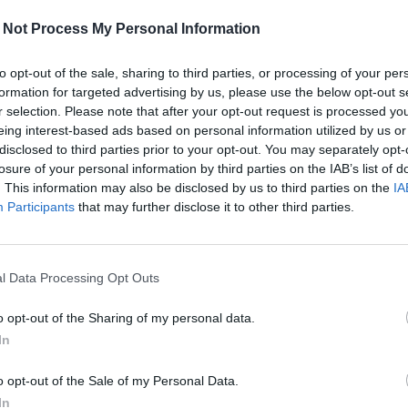
 Not Process My Personal Information
to opt-out of the sale, sharing to third parties, or processing of your per
formation for targeted advertising by us, please use the below opt-out s
r selection. Please note that after your opt-out request is processed y
eing interest-based ads based on personal information utilized by us or
disclosed to third parties prior to your opt-out. You may separately opt-
losure of your personal information by third parties on the IAB’s list of
Viihdeuutiset
. This information may also be disclosed by us to third parties on the
IA
Participants
that may further disclose it to other third parties.
28.7.2022, 11:00
l Data Processing Opt Outs
ussa
Suosittu Iholla-sarja saa j
i
mukana uusi julkkistähti
o opt-out of the Sharing of my personal data.
In
o opt-out of the Sale of my Personal Data.
In