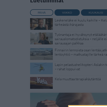
Luetuimmat
PÄIVÄ
VIIKKO
KUUKAUSI
Leskeneläke ei kuulu kaikille – Kel
tärkeästä ikärajasta
Työnantaja ei hyväksynyt etälääkär
sairauslomatodistuksia – neljälle e
sairausajan palkkaa
Finnairin lennoista osan lentää jat
lentoyhtiö – matkustajille tärkeä ra
Lapin pelastushelikopteri Aslakin 
– rahat loppuivat
Kela muuttaa terapiakäytäntöä