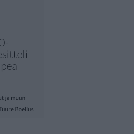
0-
sitteli
upea
ut ja muun
 Tuure Boelius