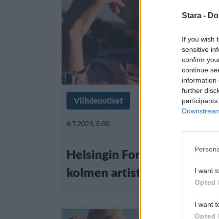
Stara -
Do
If you wish 
sensitive in
confirm you
continue se
information 
further disc
Viihdeuutiset
participants
Downstream 
6.7.2023, 5:00
Persona
Helsingin Forumissa eloku
kolmen artistin ilmaisfestar
I want t
Opted 
I want t
Opted 