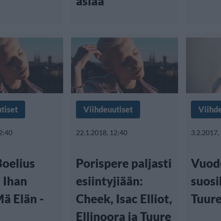
asiaa
tiset
Viihdeuutiset
Viihd
2:40
22.1.2018, 12:40
3.2.2017,
Boelius
Porispere paljasti
Vuod
i Ihan
esiintyjiään:
suosi
ä Elän -
Cheek, Isac Elliot,
Tuure
Ellinoora ja Tuure