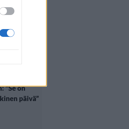
euutiset
, 14:40
 Boelius
si pride-
: ”Se on
ikinen päivä”