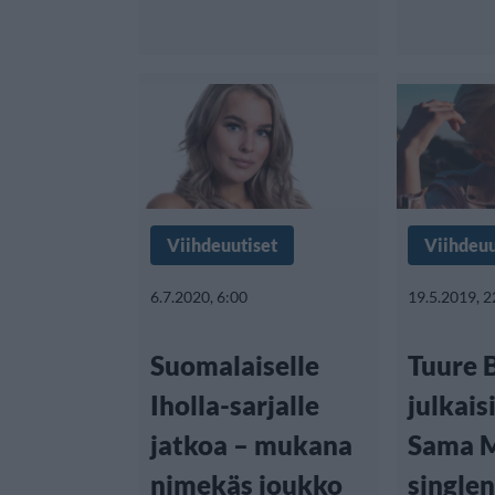
Viihdeuutiset
Viihdeuu
6.7.2020, 6:00
19.5.2019, 2
Suomalaiselle
Tuure 
Iholla-sarjalle
julkais
jatkoa – mukana
Sama M
nimekäs joukko
singlen