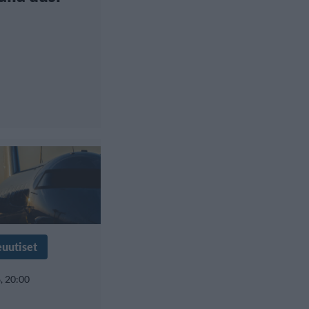
euutiset
, 20:00