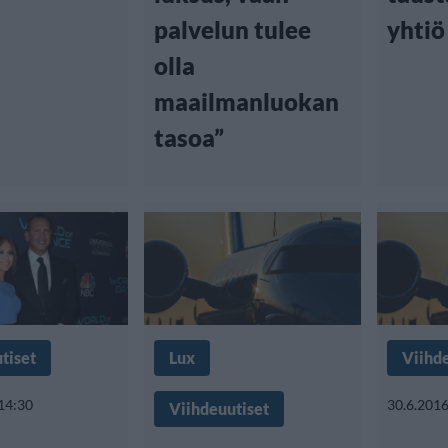
palvelun tulee
yhtiö
olla
maailmanluokan
tasoa”
tiset
Lux
Viihd
 14:30
30.6.2016
Viihdeuutiset