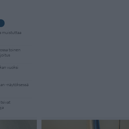
a muistuttaa
kossa toinen
joitus
kan vuoksi
Man -näytöksessä
tsivat
aja