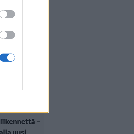
ilu
, 5:00
elin
kentälle
itellaan
öllistä
iliikennettä –
alla uusi