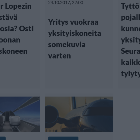
24.10.2017, 22:00
r Lopezin
Tyttö
stävä
pojal
Yritys vuokraa
osia? Osti
kunne
yksityiskoneita
joonan
yksit
somekuvia
iskoneen
Seur
varten
kaikk
tylyt