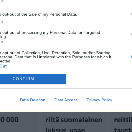
In
o opt-out of the Sale of my Personal Data.
In
to opt-out of processing my Personal Data for Targeted
ing.
In
u
Lifestyle
Lux
Matka
o opt-out of Collection, Use, Retention, Sale, and/or Sharing
ersonal Data that Is Unrelated with the Purposes for which it
00
27.1.2024, 15:00
11.2.2023
lected.
Out
vakuutus
Suomalainen
Mikk
CONFIRM
sa?
yritys hankki
lento
nssilento
yksityiskoneen:
suunn
Data Deletion
Data Access
Privacy Policy
en maksaa
”Asiakkaille ei
säänn
00 000
riitä suomalainen
reitt
luksus, vaan
taust