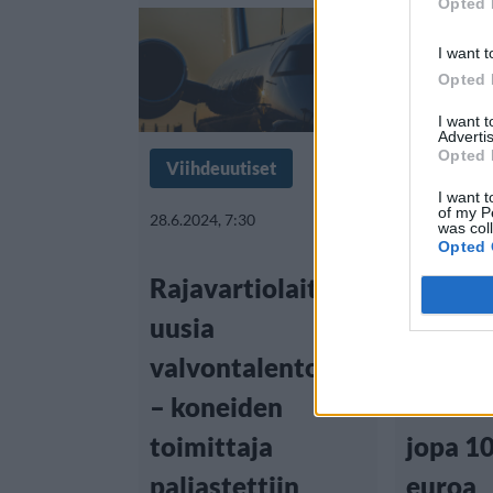
Opted 
I want t
Opted 
I want 
Advertis
Opted 
Viihdeuutiset
Matkail
I want t
of my P
28.6.2024, 7:30
7.2.2024, 9:
was col
Opted 
Rajavartiolaitokselle
Matka
uusia
kunnos
valvontalentokoneita
Ambula
– koneiden
Suome
toimittaja
jopa 1
paljastettiin
euroa