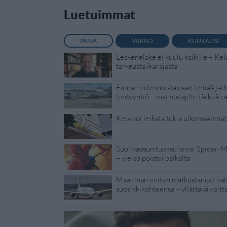
Luetuimmat
PÄIVÄ
VIIKKO
KUUKAUSI
Leskeneläke ei kuulu kaikille – Kel
tärkeästä ikärajasta
Finnairin lennoista osan lentää jat
lentoyhtiö – matkustajille tärkeä ra
Kela voi leikata tukia ulkomaanmat
Suolikaasun tuoksu levisi Spider-
– yleisö poistui paikalta
Maailman eniten matkustaneet vali
suosikkikohteensa – yllättävä voitt