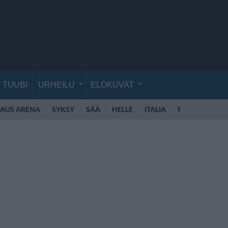
TUUBI
URHEILU
ELOKUVAT
KAUS ARENA
SYKSY
SÄÄ
HELLE
ITALIA
ROOMA
RO