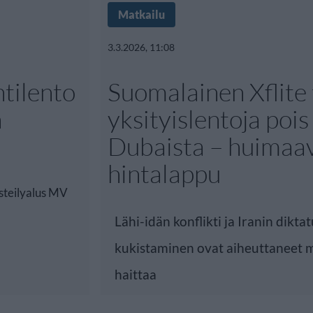
Matkailu
3.3.2026, 11:08
tilento
Suomalainen Xflite 
n
yksityislentoja pois
Dubaista – huimaa
hintalappu
steilyalus MV
Lähi-idän konflikti ja Iranin dikta
kukistaminen ovat aiheuttaneet 
haittaa