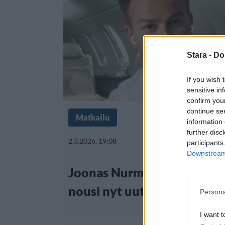
Stara -
Do
If you wish 
sensitive in
confirm you
continue se
Matkailu
information 
further disc
2.3.2026, 19:08
participants
Downstream 
Joonas Nurmi perusti lento
nousi nyt uutiseksi Yhdysva
Persona
I want t