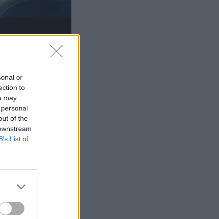
sonal or
ection to
ou may
 personal
out of the
 downstream
B’s List of
ista
0 000 euroa