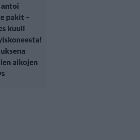
 antoi
le pakit –
s kuuli
yiskoneesta!
auksena
ien aikojen
ys