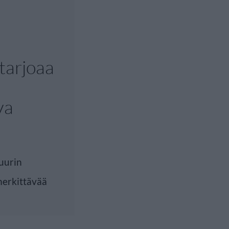
tarjoaa
va
tuurin
merkittävää