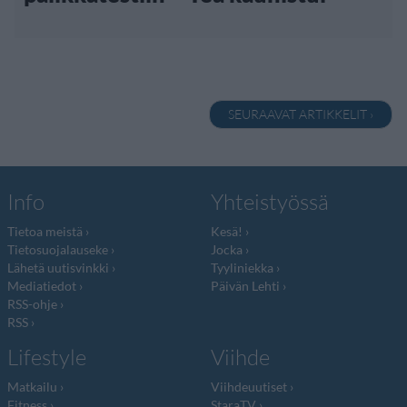
SEURAAVAT ARTIKKELIT ›
Info
Yhteistyössä
Tietoa meistä
Kesä!
Tietosuojalauseke
Jocka
Lähetä uutisvinkki
Tyyliniekka
Mediatiedot
Päivän Lehti
RSS-ohje
RSS
Lifestyle
Viihde
Matkailu
Viihdeuutiset
Fitness
StaraTV