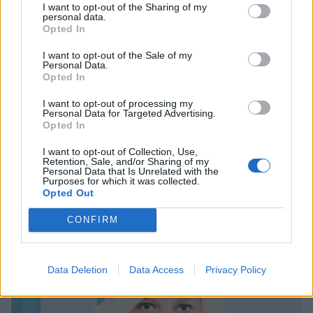
I want to opt-out of the Sharing of my
personal data.
Opted In
I want to opt-out of the Sale of my
Personal Data.
Opted In
I want to opt-out of processing my
Personal Data for Targeted Advertising.
Big Brother
Opted In
I want to opt-out of Collection, Use,
5.11.2012, 14:45
Retention, Sale, and/or Sharing of my
Personal Data that Is Unrelated with the
Purposes for which it was collected.
BB-Tea syö viikon lattialla:
Opted Out
”Pelkkää kärsimystä”
CONFIRM
Data Deletion
Data Access
Privacy Policy