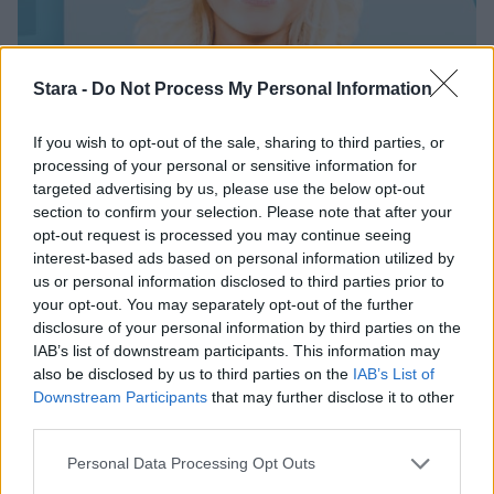
Stara -
Do Not Process My Personal Information
If you wish to opt-out of the sale, sharing to third parties, or
Big Brother
processing of your personal or sensitive information for
targeted advertising by us, please use the below opt-out
section to confirm your selection. Please note that after your
6.11.2012, 15:12
opt-out request is processed you may continue seeing
interest-based ads based on personal information utilized by
BB-Tea ei kestä viikkotehtävää –
us or personal information disclosed to third parties prior to
your opt-out. You may separately opt-out of the further
murtui itkuun
disclosure of your personal information by third parties on the
IAB’s list of downstream participants. This information may
also be disclosed by us to third parties on the
IAB’s List of
Downstream Participants
that may further disclose it to other
third parties.
Personal Data Processing Opt Outs