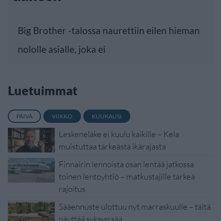
Big Brother -talossa naurettiin eilen hieman
nololle asialle, joka ei
Luetuimmat
PÄIVÄ
VIIKKO
KUUKAUSI
Leskeneläke ei kuulu kaikille – Kela
muistuttaa tärkeästä ikärajasta
Finnairin lennoista osan lentää jatkossa
toinen lentoyhtiö – matkustajille tärkeä
rajoitus
Sääennuste ulottuu nyt marraskuulle – tältä
näyttää syksyn sää