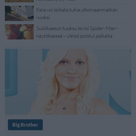
Kela voi leikata tukia ulkomaanmatkan
vuoksi
Suolikaasun tuoksu levisi Spider-Man -
näytöksessä – yleisö poistui paikalta
Big Brother