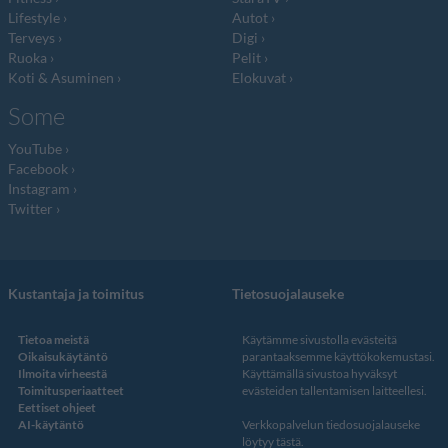
Lifestyle
Autot
Terveys
Digi
Ruoka
Pelit
Koti & Asuminen
Elokuvat
Some
YouTube
Facebook
Instagram
Twitter
Kustantaja ja toimitus
Tietosuojalauseke
Tietoa meistä
Käytämme sivustolla evästeitä
Oikaisukäytäntö
parantaaksemme käyttökokemustasi.
Ilmoita virheestä
Käyttämällä sivustoa hyväksyt
Toimitusperiaatteet
evästeiden tallentamisen laitteellesi.
Eettiset ohjeet
AI-käytäntö
Verkkopalvelun
tiedosuojalauseke
löytyy tästä
.