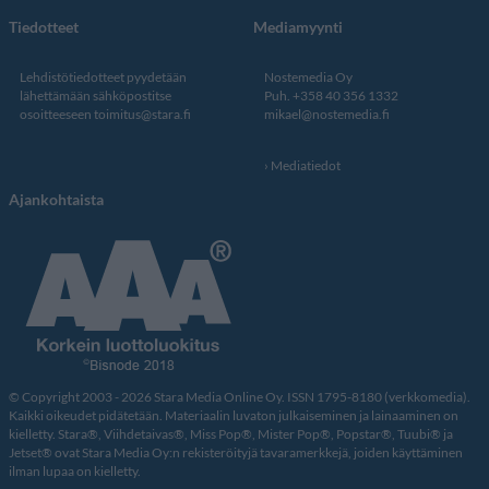
Tiedotteet
Mediamyynti
Lehdistötiedotteet pyydetään
Nostemedia Oy
lähettämään sähköpostitse
Puh. +358 40 356 1332
osoitteeseen
toimitus@stara.fi
mikael@nostemedia.fi
Mediatiedot
Ajankohtaista
© Copyright 2003 - 2026 Stara Media Online Oy. ISSN 1795-8180 (verkkomedia).
Kaikki oikeudet pidätetään. Materiaalin luvaton julkaiseminen ja lainaaminen on
kielletty. Stara®, Viihdetaivas®, Miss Pop®, Mister Pop®, Popstar®, Tuubi® ja
Jetset® ovat Stara Media Oy:n rekisteröityjä tavaramerkkejä, joiden käyttäminen
ilman lupaa on kielletty.