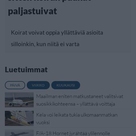
paljastuivat
Koirat voivat oppia yllättäviä asioita
silloinkin, kun niitä ei varta
Luetuimmat
PÄIVÄ
VIIKKO
KUUKAUSI
Maailman eniten matkustaneet valitsivat
suosikkikohteensa – yllättävä voittaja
Kela voi leikata tukia ulkomaanmatkan
vuoksi
F/A-18 Hornet jyrähtää ylilennolle