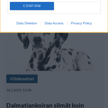
kodin
CONFIRM
Data Deletion
Data Access
Privacy Policy
Viihdeuutiset
18.2.2019, 12:40
Dalmatiankoiran silmät kuin