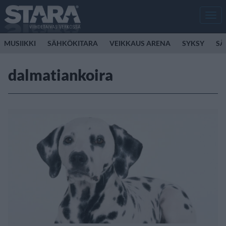
Men
MUSIIKKI
SÄHKÖKITARA
VEIKKAUS ARENA
SYKSY
SÄ
dalmatiankoira