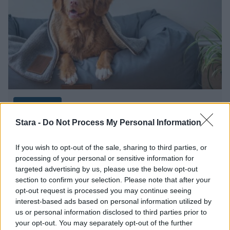
Lifestyle
Stara -
Do Not Process My Personal Information
8.11.2020, 10:00
If you wish to opt-out of the sale, sharing to third parties, or
processing of your personal or sensitive information for
Etätyö teki lemmikit onnelliseksi –
targeted advertising by us, please use the below opt-out
toimistoon paluu voi aiheuttaa
section to confirm your selection. Please note that after your
opt-out request is processed you may continue seeing
eroahdistusta
interest-based ads based on personal information utilized by
us or personal information disclosed to third parties prior to
your opt-out. You may separately opt-out of the further