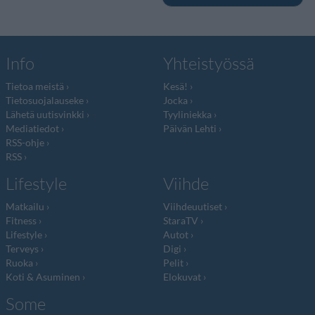
Info
Yhteistyössä
Tietoa meistä
Kesä!
Tietosuojalauseke
Jocka
Lähetä uutisvinkki
Tyyliniekka
Mediatiedot
Päivän Lehti
RSS-ohje
RSS
Lifestyle
Viihde
Matkailu
Viihdeuutiset
Fitness
StaraTV
Lifestyle
Autot
Terveys
Digi
Ruoka
Pelit
Koti & Asuminen
Elokuvat
Some