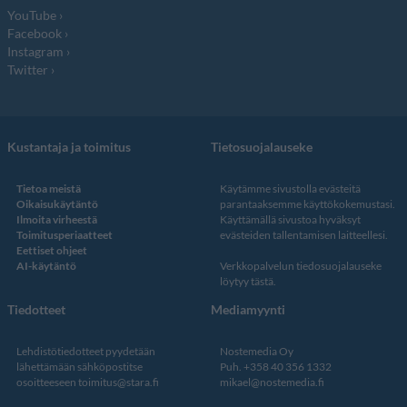
YouTube
Facebook
Instagram
Twitter
Kustantaja ja toimitus
Tietosuojalauseke
Tietoa meistä
Käytämme sivustolla evästeitä
Oikaisukäytäntö
parantaaksemme käyttökokemustasi.
Ilmoita virheestä
Käyttämällä sivustoa hyväksyt
Toimitusperiaatteet
evästeiden tallentamisen laitteellesi.
Eettiset ohjeet
AI-käytäntö
Verkkopalvelun
tiedosuojalauseke
löytyy tästä
.
Tiedotteet
Mediamyynti
Lehdistötiedotteet pyydetään
Nostemedia Oy
lähettämään sähköpostitse
Puh. +358 40 356 1332
osoitteeseen
toimitus@stara.fi
mikael@nostemedia.fi