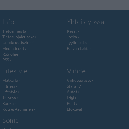
Info
Yhteistyössä
Tietoa meistä
Kesä!
Tietosuojalauseke
Jocka
Lähetä uutisvinkki
Tyyliniekka
Mediatiedot
Päivän Lehti
RSS-ohje
RSS
Lifestyle
Viihde
Matkailu
Viihdeuutiset
Fitness
StaraTV
Lifestyle
Autot
Terveys
Digi
Ruoka
Pelit
Koti & Asuminen
Elokuvat
Some