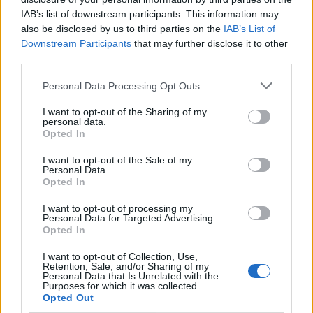
IAB’s list of downstream participants. This information may
also be disclosed by us to third parties on the
IAB’s List of
Downstream Participants
that may further disclose it to other
third parties.
Personal Data Processing Opt Outs
I want to opt-out of the Sharing of my
personal data.
Opted In
I want to opt-out of the Sale of my
Personal Data.
Opted In
Lifestyle
Terveys
I want to opt-out of processing my
Personal Data for Targeted Advertising.
Opted In
22.5.2021, 23:20
I want to opt-out of Collection, Use,
Retention, Sale, and/or Sharing of my
Laventeliöljyllä on lukuisia
Personal Data that Is Unrelated with the
Purposes for which it was collected.
Opted Out
hyötyjä – terveyttä ja