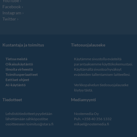
YouTube
Facebook
Instagram
Twitter
Kustantaja ja toimitus
Tietosuojalauseke
Tietoa meistä
Käytämme sivustolla evästeitä
Oikaisukäytäntö
parantaaksemme käyttökokemustasi.
Ilmoita virheestä
Käyttämällä sivustoa hyväksyt
Toimitusperiaatteet
evästeiden tallentamisen laitteellesi.
Eettiset ohjeet
AI-käytäntö
Verkkopalvelun
tiedosuojalauseke
löytyy tästä
.
Tiedotteet
Mediamyynti
Lehdistötiedotteet pyydetään
Nostemedia Oy
lähettämään sähköpostitse
Puh. +358 40 356 1332
osoitteeseen
toimitus@stara.fi
mikael@nostemedia.fi