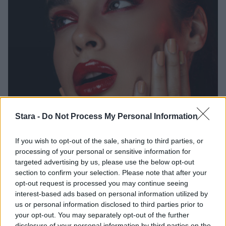
Lifestyle
Terveys
Stara -
Do Not Process My Personal Information
25.6.2021, 16:40
If you wish to opt-out of the sale, sharing to third parties, or
processing of your personal or sensitive information for
targeted advertising by us, please use the below opt-out
Nämä hyvinvointirutiinit
section to confirm your selection. Please note that after your
opt-out request is processed you may continue seeing
vähentävät stressiä – ota tärkeät
interest-based ads based on personal information utilized by
us or personal information disclosed to third parties prior to
vinkit haltuun
your opt-out. You may separately opt-out of the further
disclosure of your personal information by third parties on the