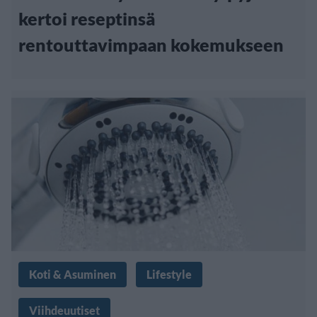
kertoi reseptinsä
rentouttavimpaan kokemukseen
Koti & Asuminen
Lifestyle
Viihdeuutiset