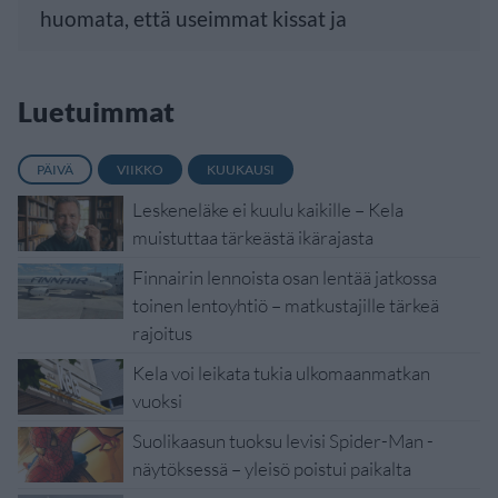
huomata, että useimmat kissat ja
Luetuimmat
PÄIVÄ
VIIKKO
KUUKAUSI
Leskeneläke ei kuulu kaikille – Kela
muistuttaa tärkeästä ikärajasta
Finnairin lennoista osan lentää jatkossa
toinen lentoyhtiö – matkustajille tärkeä
rajoitus
Kela voi leikata tukia ulkomaanmatkan
vuoksi
Suolikaasun tuoksu levisi Spider-Man -
näytöksessä – yleisö poistui paikalta