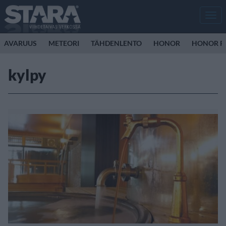
Men
AVARUUS
METEORI
TÄHDENLENTO
HONOR
HONOR R
kylpy