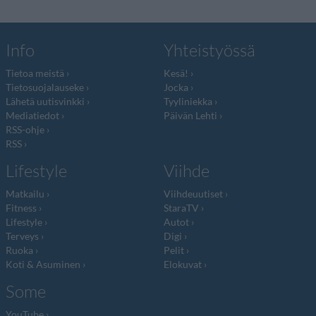
Info
Yhteistyössä
Tietoa meistä
Kesä!
Tietosuojalauseke
Jocka
Lähetä uutisvinkki
Tyyliniekka
Mediatiedot
Päivän Lehti
RSS-ohje
RSS
Lifestyle
Viihde
Matkailu
Viihdeuutiset
Fitness
StaraTV
Lifestyle
Autot
Terveys
Digi
Ruoka
Pelit
Koti & Asuminen
Elokuvat
Some
YouTube