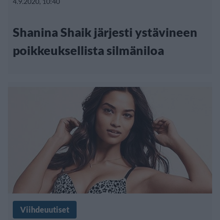
4.9.2020, 10:40
Shanina Shaik järjesti ystävineen
poikkeuksellista silmäniloa
Viihdeuutiset