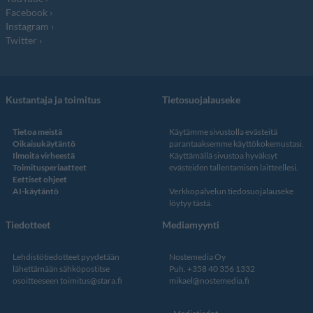
Facebook
Instagram
Twitter
Kustantaja ja toimitus
Tietosuojalauseke
Tietoa meistä
Käytämme sivustolla evästeitä
Oikaisukäytäntö
parantaaksemme käyttökokemustasi.
Ilmoita virheestä
Käyttämällä sivustoa hyväksyt
Toimitusperiaatteet
evästeiden tallentamisen laitteellesi.
Eettiset ohjeet
AI-käytäntö
Verkkopalvelun
tiedosuojalauseke
löytyy tästä
.
Tiedotteet
Mediamyynti
Lehdistötiedotteet pyydetään
Nostemedia Oy
lähettämään sähköpostitse
Puh. +358 40 356 1332
osoitteeseen
toimitus@stara.fi
mikael@nostemedia.fi