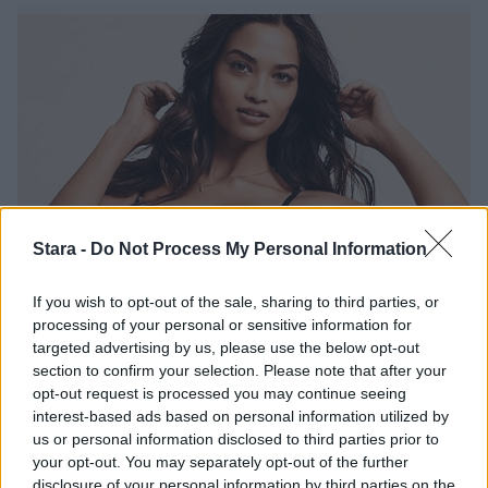
Stara -
Do Not Process My Personal Information
Viihdeuutiset
If you wish to opt-out of the sale, sharing to third parties, or
processing of your personal or sensitive information for
17.2.2021, 14:40
targeted advertising by us, please use the below opt-out
section to confirm your selection. Please note that after your
opt-out request is processed you may continue seeing
Shanina Shaik esitteli
interest-based ads based on personal information utilized by
rantakuntonsa – syntisen
us or personal information disclosed to third parties prior to
your opt-out. You may separately opt-out of the further
punaisissa biksuissa
disclosure of your personal information by third parties on the