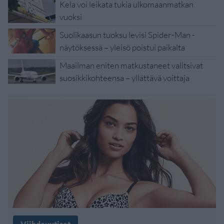
Kela voi leikata tukia ulkomaanmatkan
vuoksi
Suolikaasun tuoksu levisi Spider-Man -
näytöksessä – yleisö poistui paikalta
Maailman eniten matkustaneet valitsivat
suosikkikohteensa – yllättävä voittaja