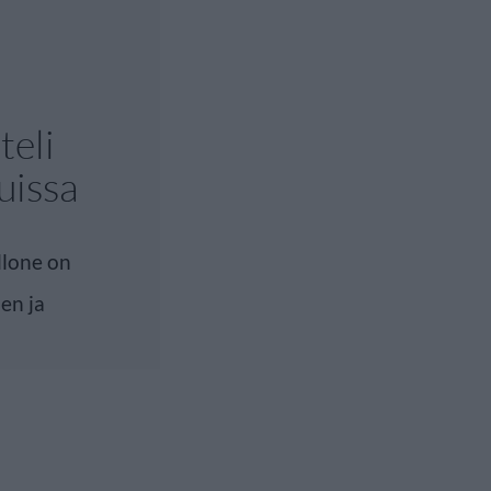
teli
uissa
llone on
en ja