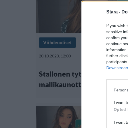
Stara -
Do
If you wish 
sensitive in
confirm you
Viihdeuutiset
continue se
information 
20.10.2023, 12:00
further disc
participants
Downstream 
Stallonen tyttäret kuin
mallikaunottaria
Persona
I want t
Opted 
I want t