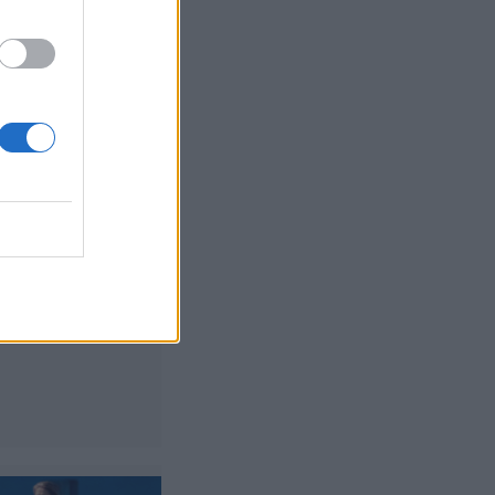
euutiset
, 11:20
ne Stallone
i 21 vuotta