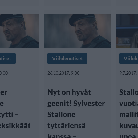
tiset
Viihdeuutiset
Viihd
0:00
26.10.2017, 9:00
9.7.2017,
ter
Nyt on hyvät
Stall
ne
geenit! Sylvester
vuoti
ytti –
Stallone
malli
eksikkäät
tyttäriensä
kuvau
kanssa –
upea 