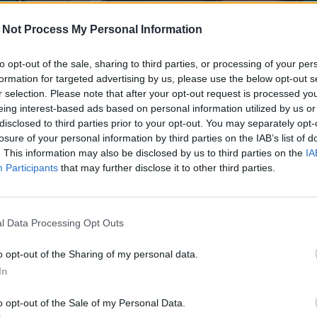
 Not Process My Personal Information
to opt-out of the sale, sharing to third parties, or processing of your per
formation for targeted advertising by us, please use the below opt-out s
r selection. Please note that after your opt-out request is processed y
Viihdeuutiset
eing interest-based ads based on personal information utilized by us or
disclosed to third parties prior to your opt-out. You may separately opt-
losure of your personal information by third parties on the IAB’s list of
28.9.2020, 10:40
. This information may also be disclosed by us to third parties on the
IA
Participants
that may further disclose it to other third parties.
Sistine Stallone palvoi au
pienenpienissä biksuissa 
l Data Processing Opt Outs
o opt-out of the Sharing of my personal data.
In
o opt-out of the Sale of my Personal Data.