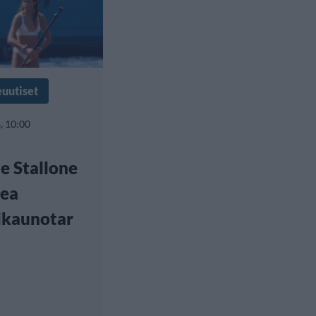
euutiset
, 10:00
ne Stallone
pea
ikaunotar