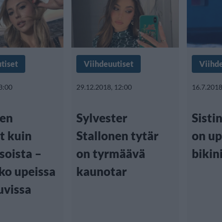
tiset
Viihdeuutiset
Viihd
3:00
29.12.2018, 12:00
16.7.2018
nen
Sylvester
Sisti
t kuin
Stallonen tytär
on u
soista –
on tyrmäävä
bikin
ko upeissa
kaunotar
vissa