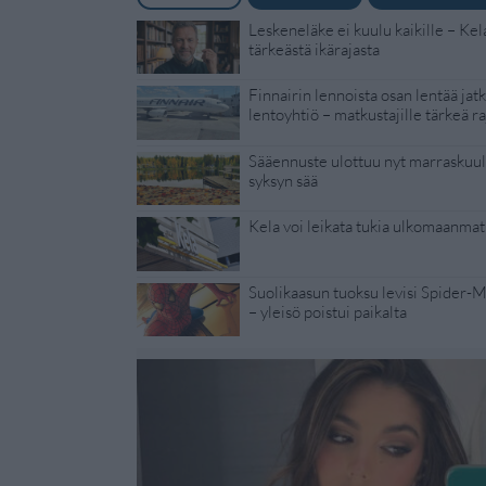
Leskeneläke ei kuulu kaikille – Kel
tärkeästä ikärajasta
Finnairin lennoista osan lentää jat
lentoyhtiö – matkustajille tärkeä ra
Sääennuste ulottuu nyt marraskuull
syksyn sää
Kela voi leikata tukia ulkomaanmat
Suolikaasun tuoksu levisi Spider-
– yleisö poistui paikalta