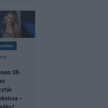
euutiset
 8:00
onen 18-
as
tytär
ksissa –
näky!