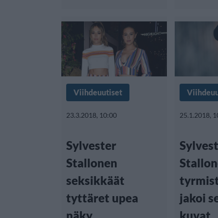
Viihdeuutiset
Viihdeuu
23.3.2018, 10:00
25.1.2018, 1
Sylvester
Sylves
Stallonen
Stallo
seksikkäät
tyrmist
tyttäret upea
jakoi s
näky
kuvat