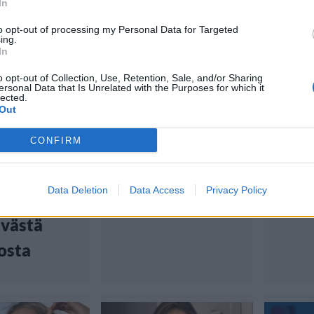
In
to opt-out of processing my Personal Data for Targeted
ing.
tiset
Viihdeuutiset
Viihd
In
o opt-out of Collection, Use, Retention, Sale, and/or Sharing
7:20
7.7.2019, 12:00
29.6.2019
ersonal Data that Is Unrelated with the Purposes for which it
lected.
Out
nen
Kuin bikinimalli!
Sisti
CONFIRM
t kuin
Stallonen 21-
täytt
soista –
vuotias tytär
Data Deletion
Data Access
Privacy Policy
kaisi kuvan
somesuosikiksi
västä
osta