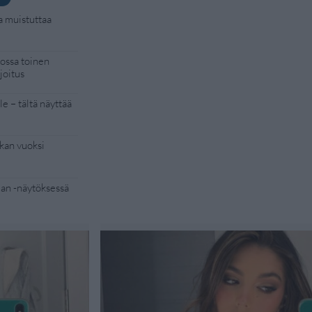
a muistuttaa
kossa toinen
joitus
e – tältä näyttää
kan vuoksi
Man -näytöksessä