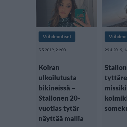
Viihdeuutiset
Viihdeuu
5.5.2019, 21:00
29.4.2019, 1
Koiran
Stallo
ulkoilutusta
tyttäre
bikineissä –
missiki
Stallonen 20-
kolmik
vuotias tytär
someku
näyttää mallia