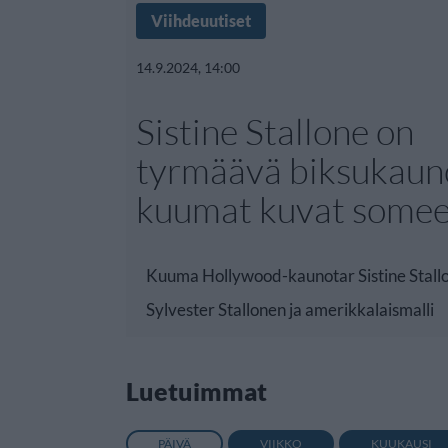
Viihdeuutiset
14.9.2024, 14:00
Sistine Stallone on
tyrmäävä biksukaun
kuumat kuvat some
Kuuma Hollywood-kaunotar Sistine Stallon
Sylvester Stallonen ja amerikkalaismalli
Luetuimmat
PÄIVÄ
VIIKKO
KUUKAUSI