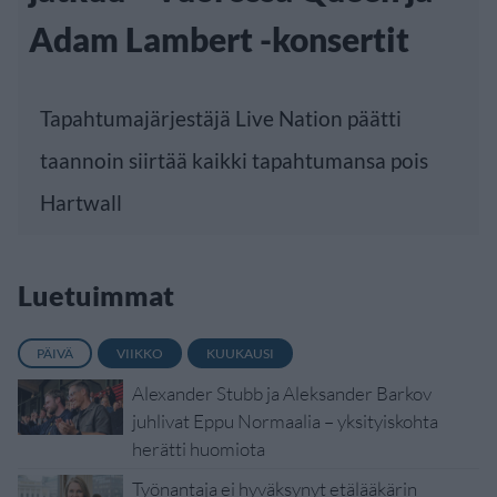
Adam Lambert -konsertit
Tapahtumajärjestäjä Live Nation päätti
taannoin siirtää kaikki tapahtumansa pois
Hartwall
Luetuimmat
PÄIVÄ
VIIKKO
KUUKAUSI
Alexander Stubb ja Aleksander Barkov
juhlivat Eppu Normaalia – yksityiskohta
herätti huomiota
Työnantaja ei hyväksynyt etälääkärin