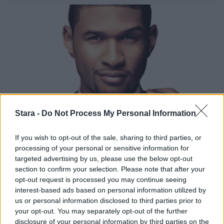
Stara -
Do Not Process My Personal Information
Viihdeuutiset
If you wish to opt-out of the sale, sharing to third parties, or
processing of your personal or sensitive information for
4.1.2019, 13:20
targeted advertising by us, please use the below opt-out
section to confirm your selection. Please note that after your
opt-out request is processed you may continue seeing
Supertähtien koteihin iskenyt
interest-based ads based on personal information utilized by
murtovaras kiinni – hallussa
us or personal information disclosed to third parties prior to
your opt-out. You may separately opt-out of the further
miljoonilla varastettua tavaraa
disclosure of your personal information by third parties on the