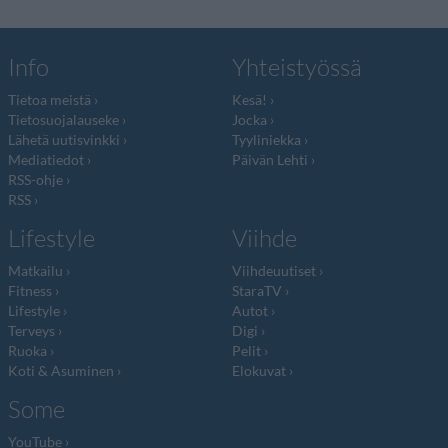
Info
Yhteistyössä
Tietoa meistä
Kesä!
Tietosuojalauseke
Jocka
Lähetä uutisvinkki
Tyyliniekka
Mediatiedot
Päivän Lehti
RSS-ohje
RSS
Lifestyle
Viihde
Matkailu
Viihdeuutiset
Fitness
StaraTV
Lifestyle
Autot
Terveys
Digi
Ruoka
Pelit
Koti & Asuminen
Elokuvat
Some
YouTube