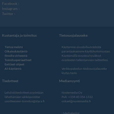
Facebook
Instagram
Twitter
Kustantaja ja toimitus
Tietosuojalauseke
Tietoa meistä
Käytämme sivustolla evästeitä
Oikaisukäytäntö
parantaaksemme käyttökokemustasi.
Ilmoita virheestä
Käyttämällä sivustoa hyväksyt
Toimitusperiaatteet
evästeiden tallentamisen laitteellesi.
Eettiset ohjeet
AI-käytäntö
Verkkopalvelun
tiedosuojalauseke
löytyy tästä
.
Tiedotteet
Mediamyynti
Lehdistötiedotteet pyydetään
Nostemedia Oy
lähettämään sähköpostitse
Puh. +358 40 356 1332
osoitteeseen
toimitus@stara.fi
mikael@nostemedia.fi
Mediatiedot