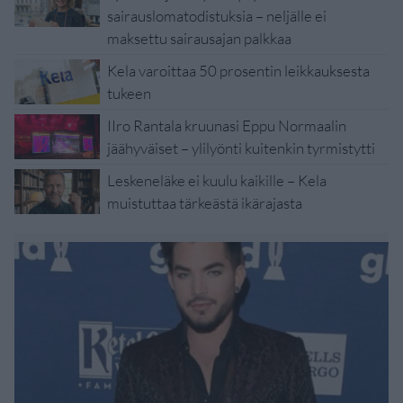
sairauslomatodistuksia – neljälle ei
maksettu sairausajan palkkaa
Kela varoittaa 50 prosentin leikkauksesta
tukeen
IIro Rantala kruunasi Eppu Normaalin
jäähyväiset – ylilyönti kuitenkin tyrmistytti
Leskeneläke ei kuulu kaikille – Kela
muistuttaa tärkeästä ikärajasta