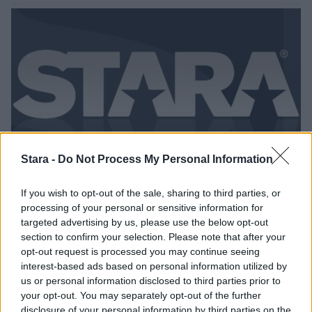
Stara -
Do Not Process My Personal Information
Viihdeuutiset
If you wish to opt-out of the sale, sharing to third parties, or
processing of your personal or sensitive information for
2.3.2020, 5:00
targeted advertising by us, please use the below opt-out
section to confirm your selection. Please note that after your
opt-out request is processed you may continue seeing
Salkkarikaunotar upeassa
interest-based ads based on personal information utilized by
bikinikuvassa – peräänkuuluttaa
us or personal information disclosed to third parties prior to
your opt-out. You may separately opt-out of the further
kehopositiivisuutta
disclosure of your personal information by third parties on the