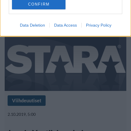
uhkeana missigaalassa
CONFIRM
Data Deletion
Data Access
Privacy Policy
Viihdeuutiset
2.10.2019, 5:00