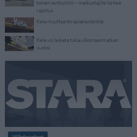
toinen lentoyhtiö – matkustajille tärkeä
rajoitus
Kela muuttaa terapiakäytäntöä
Kela voi leikata tukia ulkomaanmatkan
vuoksi
Viihdeuutiset