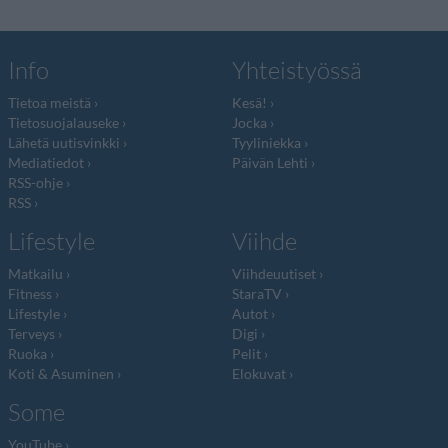
Info
Yhteistyössä
Tietoa meistä
Kesä!
Tietosuojalauseke
Jocka
Lähetä uutisvinkki
Tyyliniekka
Mediatiedot
Päivän Lehti
RSS-ohje
RSS
Lifestyle
Viihde
Matkailu
Viihdeuutiset
Fitness
StaraTV
Lifestyle
Autot
Terveys
Digi
Ruoka
Pelit
Koti & Asuminen
Elokuvat
Some
YouTube