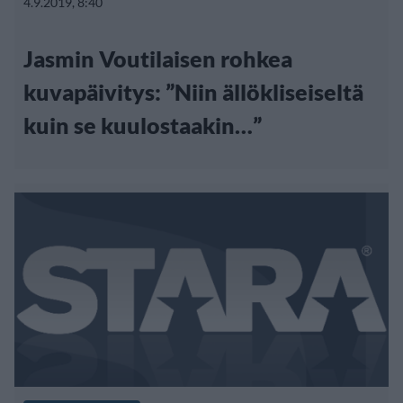
4.9.2019, 8:40
Jasmin Voutilaisen rohkea
kuvapäivitys: ”Niin ällökliseiseltä
kuin se kuulostaakin…”