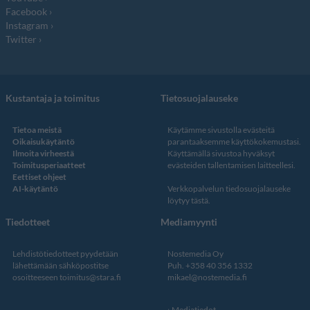
Facebook
Instagram
Twitter
Kustantaja ja toimitus
Tietosuojalauseke
Tietoa meistä
Käytämme sivustolla evästeitä
Oikaisukäytäntö
parantaaksemme käyttökokemustasi.
Ilmoita virheestä
Käyttämällä sivustoa hyväksyt
Toimitusperiaatteet
evästeiden tallentamisen laitteellesi.
Eettiset ohjeet
AI-käytäntö
Verkkopalvelun
tiedosuojalauseke
löytyy tästä
.
Tiedotteet
Mediamyynti
Lehdistötiedotteet pyydetään
Nostemedia Oy
lähettämään sähköpostitse
Puh. +358 40 356 1332
osoitteeseen
toimitus@stara.fi
mikael@nostemedia.fi
Mediatiedot