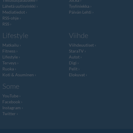
Tietosuojalauseke
Jocka
Lähetä uutisvinkki
Tyyliniekka
Mediatiedot
Päivän Lehti
RSS-ohje
RSS
Lifestyle
Viihde
Matkailu
Viihdeuutiset
Fitness
StaraTV
Lifestyle
Autot
Terveys
Digi
Ruoka
Pelit
Koti & Asuminen
Elokuvat
Some
YouTube
Facebook
Instagram
Twitter