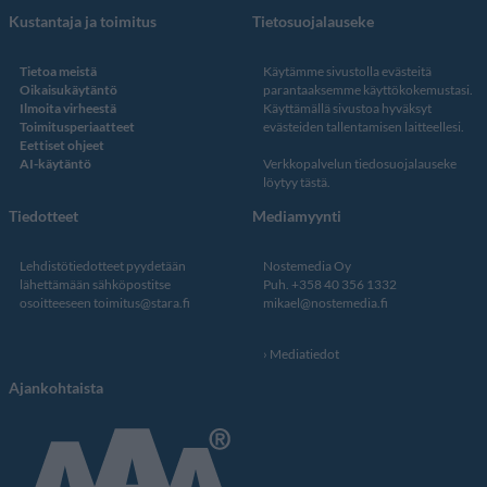
Kustantaja ja toimitus
Tietosuojalauseke
Tietoa meistä
Käytämme sivustolla evästeitä
Oikaisukäytäntö
parantaaksemme käyttökokemustasi.
Ilmoita virheestä
Käyttämällä sivustoa hyväksyt
Toimitusperiaatteet
evästeiden tallentamisen laitteellesi.
Eettiset ohjeet
AI-käytäntö
Verkkopalvelun
tiedosuojalauseke
löytyy tästä
.
Tiedotteet
Mediamyynti
Lehdistötiedotteet pyydetään
Nostemedia Oy
lähettämään sähköpostitse
Puh. +358 40 356 1332
osoitteeseen
toimitus@stara.fi
mikael@nostemedia.fi
Mediatiedot
Ajankohtaista