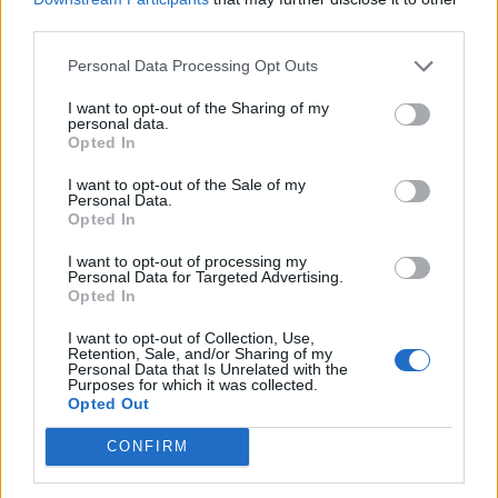
third parties.
Personal Data Processing Opt Outs
I want to opt-out of the Sharing of my
personal data.
Opted In
I want to opt-out of the Sale of my
Personal Data.
Opted In
I want to opt-out of processing my
Personal Data for Targeted Advertising.
Opted In
Uutiset
I want to opt-out of Collection, Use,
Retention, Sale, and/or Sharing of my
Personal Data that Is Unrelated with the
13.6.2017, 17:00
Purposes for which it was collected.
Opted Out
Tosielämän vampyyripariskunta:
CONFIRM
”Veren juominen parempaa kuin