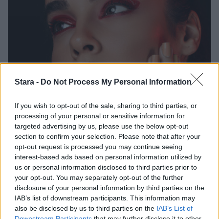
Stara -
Do Not Process My Personal Information
If you wish to opt-out of the sale, sharing to third parties, or
processing of your personal or sensitive information for
Viihdeuutiset
targeted advertising by us, please use the below opt-out
section to confirm your selection. Please note that after your
23.11.2019, 22:00
opt-out request is processed you may continue seeing
interest-based ads based on personal information utilized by
us or personal information disclosed to third parties prior to
Pariskunta haaveilee ikuisesta
your opt-out. You may separately opt-out of the further
elämästä – nykyajan vampyyrit
disclosure of your personal information by third parties on the
IAB’s list of downstream participants. This information may
syntyvät meikillä
also be disclosed by us to third parties on the
IAB’s List of
Downstream Participants
that may further disclose it to other