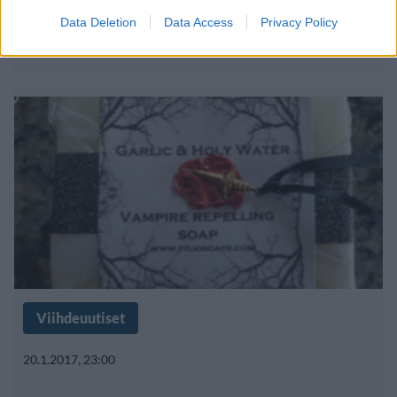
Data Deletion
Data Access
Privacy Policy
seksi”
Viihdeuutiset
20.1.2017, 23:00