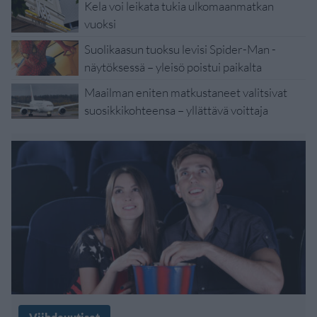
Kela voi leikata tukia ulkomaanmatkan
vuoksi
Suolikaasun tuoksu levisi Spider-Man -
näytöksessä – yleisö poistui paikalta
Maailman eniten matkustaneet valitsivat
suosikkikohteensa – yllättävä voittaja