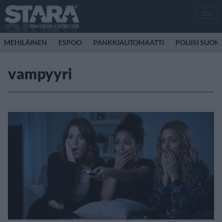
Men
MEHILÄINEN
ESPOO
PANKKIAUTOMAATTI
POLIISI SUOM
vampyyri