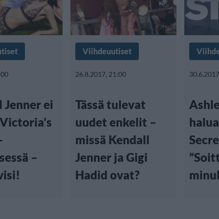
tiset
Viihdeuutiset
Viihd
:00
26.8.2017, 21:00
30.6.2017
 Jenner ei
Tässä tulevat
Ashl
Victoria’s
uudet enkelit –
halua
-
missä Kendall
Secre
sessä –
Jenner ja Gigi
”Soit
visi!
Hadid ovat?
minul