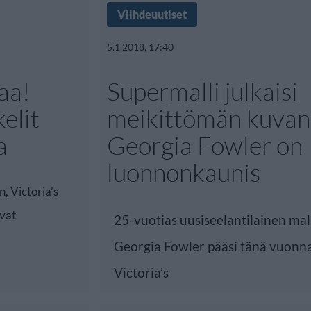
Viihdeuutiset
5.1.2018, 17:40
aa!
Supermalli julkaisi
kelit
meikittömän kuvan
a
Georgia Fowler on
luonnonkaunis
 Victoria’s
ovat
25-vuotias uusiseelantilainen ma
Georgia Fowler pääsi tänä vuon
Victoria’s