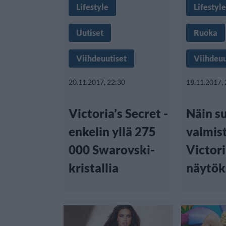
Lifestyle
Lifestyle
Uutiset
Ruoka
Viihdeuutiset
Viihdeuu
20.11.2017, 22:30
18.11.2017,
Victoria’s Secret -
Näin s
enkelin yllä 275
valmis
000 Swarovski-
Victori
kristallia
näytök