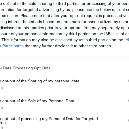
to opt-out of the sale, sharing to third parties, or processing of your per
Näyttävässä VIctoria’s Secret -al
formation for targeted advertising by us, please use the below opt-out s
r selection. Please note that after your opt-out request is processed y
muotinäytöksessä naiset häikäise
eing interest-based ads based on personal information utilized by us or
lle Khare
disclosed to third parties prior to your opt-out. You may separately opt-
alusvaatteissaan ja
losure of your personal information by third parties on the IAB’s list of
. This information may also be disclosed by us to third parties on the
IA
Participants
that may further disclose it to other third parties.
l Data Processing Opt Outs
o opt-out of the Sharing of my personal data.
In
tiset
Viihdeuutiset
Viihd
o opt-out of the Sale of my Personal Data.
 23:00
21.11.2017, 20:00
21.11.201
In
to opt-out of processing my Personal Data for Targeted
aatui
Gigi Hadidia ja
Silm
ing.
In