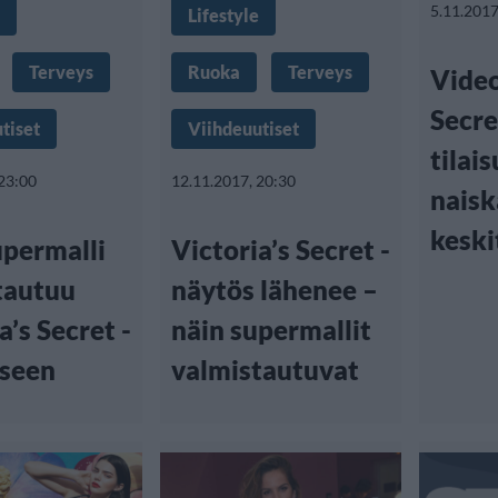
5.11.2017
Lifestyle
Terveys
Ruoka
Terveys
Video
Secre
tiset
Viihdeuutiset
tilai
 23:00
12.11.2017, 20:30
nais
keski
upermalli
Victoria’s Secret -
tautuu
näytös lähenee –
a’s Secret -
näin supermallit
seen
valmistautuvat