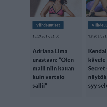
Viihdeuutiset
Viihdeuu
15.10.2017, 21:30
3.9.2017, 21
Adriana Lima
Kendall
urastaan: ”Olen
kävele 
malli niin kauan
Secret 
kuin vartalo
näytök
sallii”
syy sel