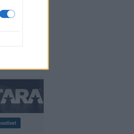
ämiin!
rian enkelit
ivat
lkille
euutiset