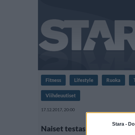
Fitness
Lifestyle
Ruoka
Viihdeuutiset
17.12.2017, 20:00
Stara -
Do
Naiset testasivat Victoria’s 