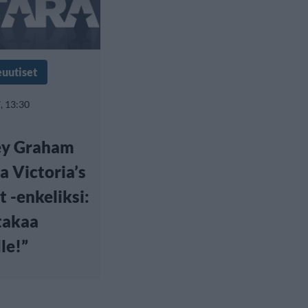
euutiset
, 13:30
ey Graham
a Victoria’s
t -enkeliksi:
takaa
le!”