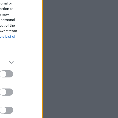
sonal or
usvaateketjun
ection to
ou may
vät kauniissa
 personal
out of the
 downstream
B’s List of
euutiset
7, 8:00
änruokaa