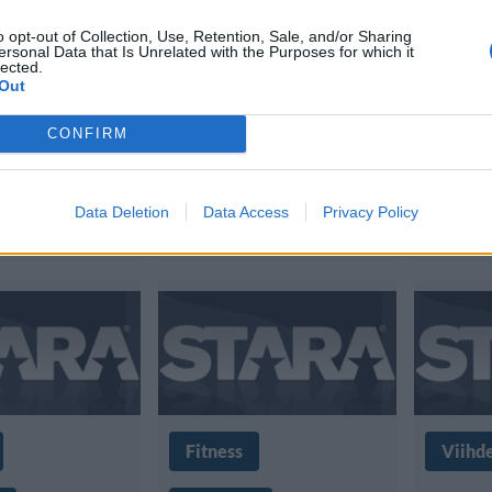
a’s Secret -
Katy Perryä ei
riitt
o opt-out of Collection, Use, Retention, Sale, and/or Sharing
: ”Urani
päästetty Kiinaan
Victo
ersonal Data that Is Unrelated with the Purposes for which it
lected.
n kokemus”
– joutuivat
marss
Out
perumaan
catwa
CONFIRM
Victoria’s Secret -
muotinäytöksen
Data Deletion
Data Access
Privacy Policy
Fitness
Viihd