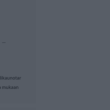
 –
llikaunotar
na mukaan