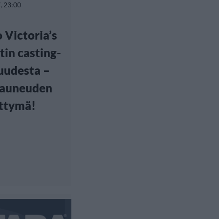
, 23:00
 Victoria’s
tin casting-
suudesta –
kauneuden
ttymä!