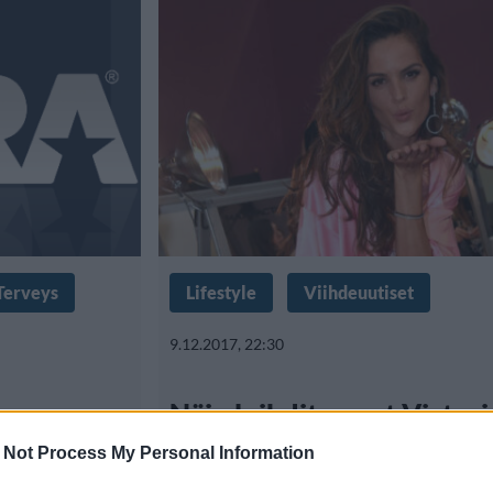
Terveys
Lifestyle
Viihdeuutiset
9.12.2017, 22:30
Näin loihdit upeat Victoria
enkelikiharat – 6 vinkkiä
 Not Process My Personal Information
Secret -