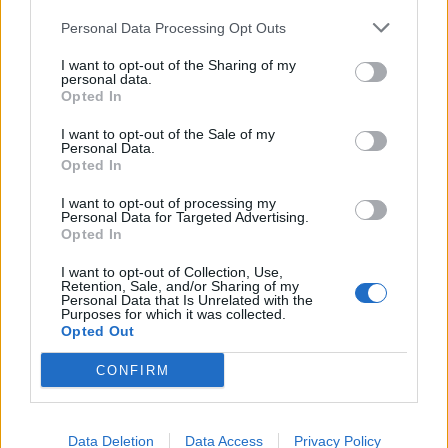
Personal Data Processing Opt Outs
Lifestyle
Viihdeuutiset
I want to opt-out of the Sharing of my
personal data.
Opted In
1.1.2018, 9:30
I want to opt-out of the Sale of my
Personal Data.
Julkkiskaunottarien
Opted In
kauneussalaisuudet yhdellä
I want to opt-out of processing my
Personal Data for Targeted Advertising.
Opted In
videolla – 45 vinkkiä
I want to opt-out of Collection, Use,
Retention, Sale, and/or Sharing of my
Personal Data that Is Unrelated with the
Purposes for which it was collected.
Opted Out
CONFIRM
Data Deletion
Data Access
Privacy Policy