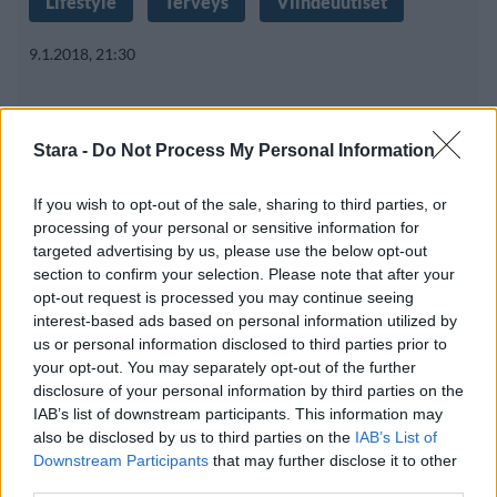
Lifestyle
Terveys
Viihdeuutiset
9.1.2018, 21:30
Kendall Jenner kommentoi
Stara -
Do Not Process My Personal Information
akneaan: ”Älä anna tuon paskan
estää!”
If you wish to opt-out of the sale, sharing to third parties, or
processing of your personal or sensitive information for
targeted advertising by us, please use the below opt-out
section to confirm your selection. Please note that after your
opt-out request is processed you may continue seeing
interest-based ads based on personal information utilized by
us or personal information disclosed to third parties prior to
your opt-out. You may separately opt-out of the further
disclosure of your personal information by third parties on the
IAB’s list of downstream participants. This information may
also be disclosed by us to third parties on the
IAB’s List of
Downstream Participants
that may further disclose it to other
third parties.