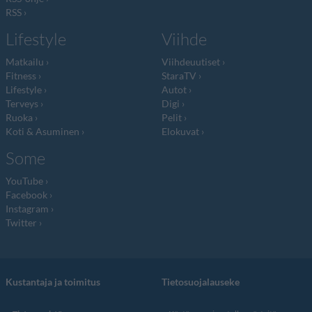
RSS
Lifestyle
Viihde
Matkailu
Viihdeuutiset
Fitness
StaraTV
Lifestyle
Autot
Terveys
Digi
Ruoka
Pelit
Koti & Asuminen
Elokuvat
Some
YouTube
Facebook
Instagram
Twitter
Kustantaja ja toimitus
Tietosuojalauseke