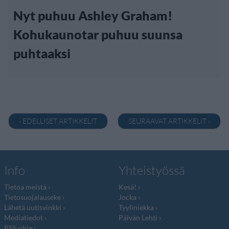
Nyt puhuu Ashley Graham!
Kohukaunotar puhuu suunsa
puhtaaksi
‹ EDELLISET ARTIKKELIT
SEURAAVAT ARTIKKELIT ›
Info
Yhteistyössä
Tietoa meistä
Kesä!
Tietosuojalauseke
Jocka
Lähetä uutisvinkki
Tyyliniekka
Mediatiedot
Päivän Lehti
RSS-ohje