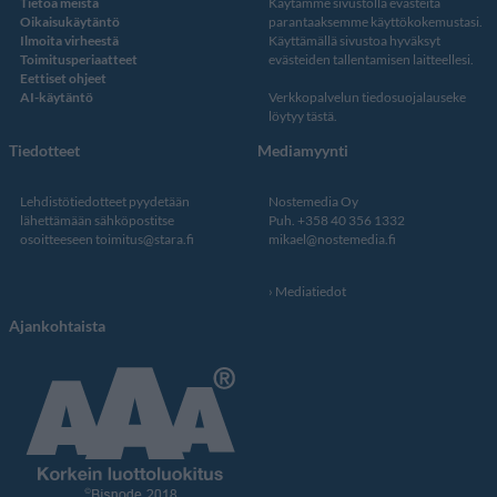
Tietoa meistä
Käytämme sivustolla evästeitä
Oikaisukäytäntö
parantaaksemme käyttökokemustasi.
Ilmoita virheestä
Käyttämällä sivustoa hyväksyt
Toimitusperiaatteet
evästeiden tallentamisen laitteellesi.
Eettiset ohjeet
AI-käytäntö
Verkkopalvelun
tiedosuojalauseke
löytyy tästä
.
Tiedotteet
Mediamyynti
Lehdistötiedotteet pyydetään
Nostemedia Oy
lähettämään sähköpostitse
Puh. +358 40 356 1332
osoitteeseen
toimitus@stara.fi
mikael@nostemedia.fi
Mediatiedot
Ajankohtaista