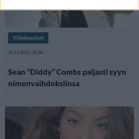
Viihdeuutiset
16.12.2017, 18:30
Sean ”Diddy” Combs paljasti syyn
nimenvaihdoksiinsa