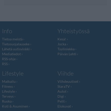
Info
Yhteistyössä
Tietoa meistä
Kesä!
Tietosuojalauseke
Jocka
Lähetä uutisvinkki
Tyyliniekka
Mediatiedot
Päivän Lehti
RSS-ohje
RSS
Lifestyle
Viihde
Matkailu
Viihdeuutiset
Fitness
StaraTV
Lifestyle
Autot
Terveys
Digi
Ruoka
Pelit
Koti & Asuminen
Elokuvat