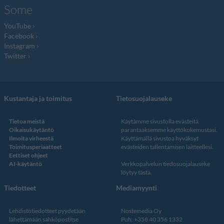
Some
YouTube
Facebook
Instagram
Twitter
Kustantaja ja toimitus
Tietosuojalauseke
Tietoa meistä
Käytämme sivustolla evästeitä
Oikaisukäytäntö
parantaaksemme käyttökokemustasi.
Ilmoita virheestä
Käyttämällä sivustoa hyväksyt
Toimitusperiaatteet
evästeiden tallentamisen laitteellesi.
Eettiset ohjeet
AI-käytäntö
Verkkopalvelun
tiedosuojalauseke
löytyy tästä
.
Tiedotteet
Mediamyynti
Lehdistötiedotteet pyydetään
Nostemedia Oy
lähettämään sähköpostitse
Puh. +358 40 356 1332