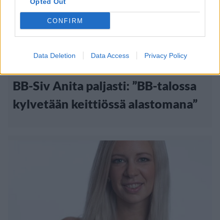
Opted Out
CONFIRM
Big Brother
24.10.2011, 15:30
Data Deletion
Data Access
Privacy Policy
BB-Siv Anita paljasti: ”BB-talossa
kylvetään keittiössä alastomana”