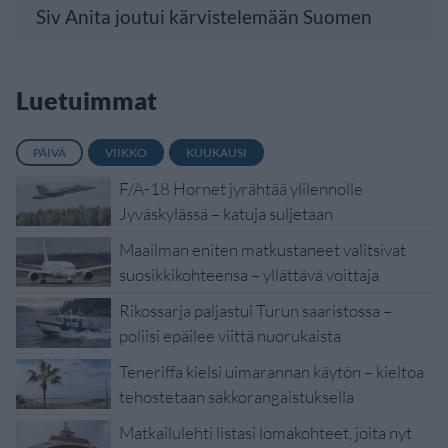
Siv Anita joutui kärvistelemään Suomen
Luetuimmat
PÄIVÄ
VIIKKO
KUUKAUSI
F/A-18 Hornet jyrähtää ylilennolle
Jyväskylässä – katuja suljetaan
Maailman eniten matkustaneet valitsivat
suosikkikohteensa – yllättävä voittaja
Rikossarja paljastui Turun saaristossa –
poliisi epäilee viittä nuorukaista
Teneriffa kielsi uimarannan käytön – kieltoa
tehostetaan sakkorangaistuksella
Matkailulehti listasi lomakohteet, joita nyt