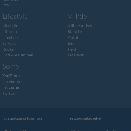
RSS
Lifestyle
Viihde
Matkailu
Viihdeuutiset
Fitness
StaraTV
Lifestyle
Autot
Terveys
Digi
Ruoka
Pelit
Koti & Asuminen
Elokuvat
Some
YouTube
Facebook
Instagram
Twitter
Kustantaja ja toimitus
Tietosuojalauseke