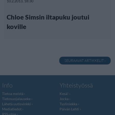
10.2.2013, 18:30
Chloe Simsin iltapuku joutui
koville
SEURAAVAT ARTIKKELIT ›
Info
Yhteistyössä
Tietoa meistä
Kesä!
Tietosuojalauseke
Jocka
Lähetä uutisvinkki
Tyyliniekka
Mediatiedot
Päivän Lehti
RSS-ohje