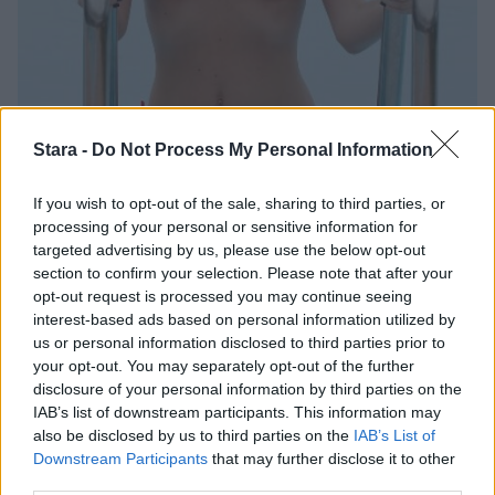
Stara -
Do Not Process My Personal Information
Viihdeuutiset
If you wish to opt-out of the sale, sharing to third parties, or
13.12.2014, 14:00
processing of your personal or sensitive information for
targeted advertising by us, please use the below opt-out
section to confirm your selection. Please note that after your
Realitypovipommi esitteli
opt-out request is processed you may continue seeing
interest-based ads based on personal information utilized by
silikonimuotonsa – kellukkeet
us or personal information disclosed to third parties prior to
omasta takaa
your opt-out. You may separately opt-out of the further
disclosure of your personal information by third parties on the
IAB’s list of downstream participants. This information may
also be disclosed by us to third parties on the
IAB’s List of
Downstream Participants
that may further disclose it to other
third parties.