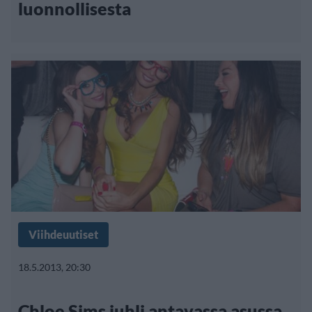
luonnollisesta
Viihdeuutiset
18.5.2013, 20:30
Chloe Sims juhli antavassa asussa