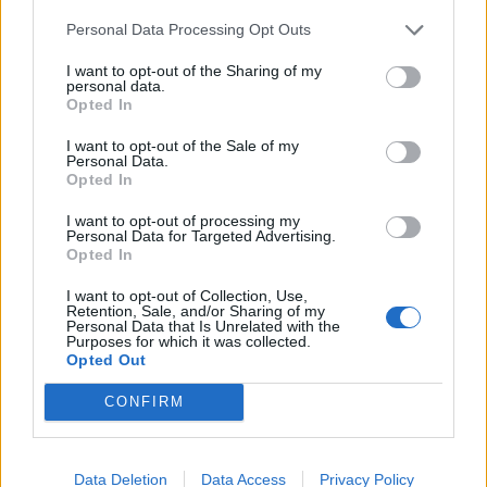
Personal Data Processing Opt Outs
I want to opt-out of the Sharing of my
personal data.
Opted In
I want to opt-out of the Sale of my
Personal Data.
Opted In
I want to opt-out of processing my
Viihdeuutiset
Personal Data for Targeted Advertising.
Opted In
9.6.2014, 9:30
I want to opt-out of Collection, Use,
Retention, Sale, and/or Sharing of my
Personal Data that Is Unrelated with the
Chloe Sims ei jättänyt miehiä
Purposes for which it was collected.
Opted Out
kylmäksi
CONFIRM
Data Deletion
Data Access
Privacy Policy