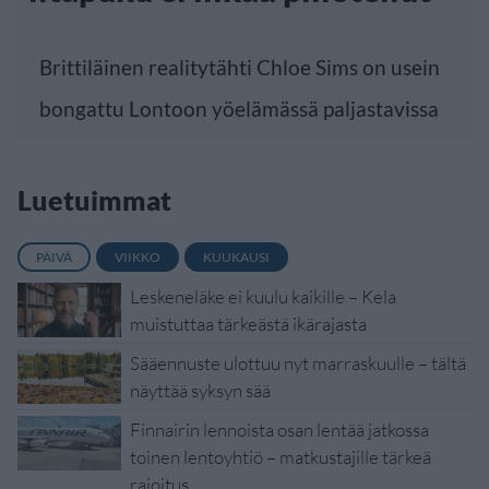
Brittiläinen realitytähti Chloe Sims on usein
bongattu Lontoon yöelämässä paljastavissa
Luetuimmat
PÄIVÄ
VIIKKO
KUUKAUSI
Leskeneläke ei kuulu kaikille – Kela
muistuttaa tärkeästä ikärajasta
Sääennuste ulottuu nyt marraskuulle – tältä
näyttää syksyn sää
Finnairin lennoista osan lentää jatkossa
toinen lentoyhtiö – matkustajille tärkeä
rajoitus