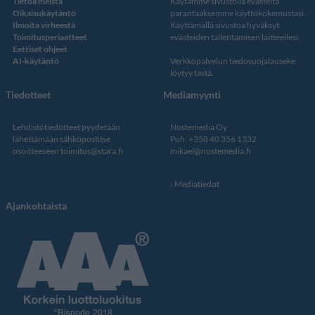
Tietoa meistä
Käytämme sivustolla evästeitä
Oikaisukäytäntö
parantaaksemme käyttökokemustasi.
Ilmoita virheestä
Käyttämällä sivustoa hyväksyt
Toimitusperiaatteet
evästeiden tallentamisen laitteellesi.
Eettiset ohjeet
AI-käytäntö
Verkkopalvelun
tiedosuojalauseke
löytyy tästä
.
Tiedotteet
Mediamyynti
Lehdistötiedotteet pyydetään
Nostemedia Oy
lähettämään sähköpostitse
Puh. +358 40 356 1332
osoitteeseen
toimitus@stara.fi
mikael@nostemedia.fi
Mediatiedot
Ajankohtaista