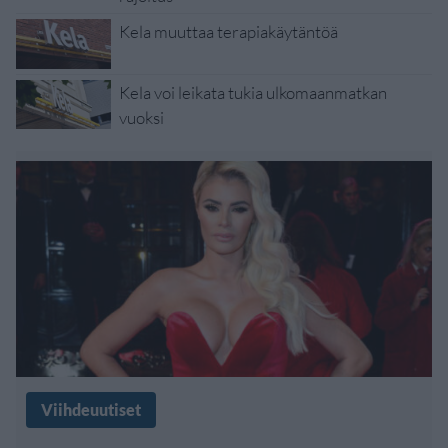
Kela muuttaa terapiakäytäntöä
Kela voi leikata tukia ulkomaanmatkan
vuoksi
Viihdeuutiset