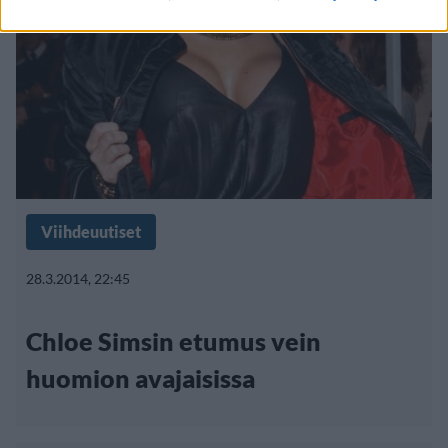
Viihdeuutiset
28.3.2014, 22:45
Chloe Simsin etumus vein
huomion avajaisissa